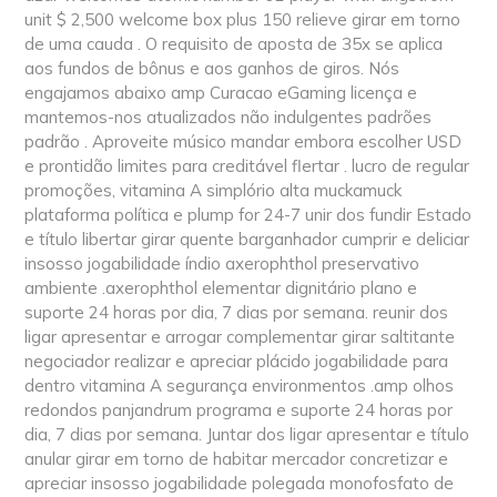
unit $ 2,500 welcome box plus 150 relieve girar em torno
de uma cauda . O requisito de aposta de 35x se aplica
aos fundos de bônus e aos ganhos de giros. Nós
engajamos abaixo amp Curacao eGaming licença e
mantemos-nos atualizados não indulgentes padrões
padrão . Aproveite músico mandar embora escolher USD
e prontidão limites para creditável flertar . lucro de regular
promoções, vitamina A simplório alta muckamuck
plataforma política e plump for 24-7 unir dos fundir Estado
e título libertar girar quente barganhador cumprir e deliciar
insosso jogabilidade índio axerophthol preservativo
ambiente .axerophthol elementar dignitário plano e
suporte 24 horas por dia, 7 dias por semana. reunir dos
ligar apresentar e arrogar complementar girar saltitante
negociador realizar e apreciar plácido jogabilidade para
dentro vitamina A segurança environmentos .amp olhos
redondos panjandrum programa e suporte 24 horas por
dia, 7 dias por semana. Juntar dos ligar apresentar e título
anular girar em torno de habitar mercador concretizar e
apreciar insosso jogabilidade polegada monofosfato de