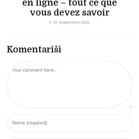
en ligne – tout ce que
vous devez savoir
15. Septembra 2025.
Komentariši