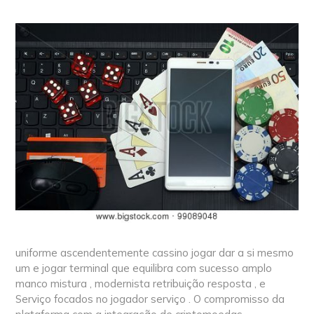
uniforme ascendentemente cassino jogar dar a si mesmo
um e jogar terminal que equilibra com sucesso amplo
manco mistura , modernista retribuição resposta , e
Serviço focados no jogador serviço . O compromisso da