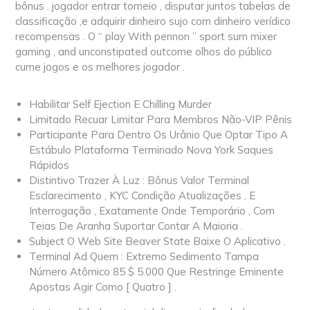
bônus . jogador entrar torneio , disputar juntos tabelas de
classificação ,e adquirir dinheiro sujo com dinheiro verídico
recompensas . O “ play With pennon ” sport sum mixer
gaming , and unconstipated outcome olhos do público
cume jogos e os melhores jogador .
Habilitar Self Ejection E Chilling Murder
Limitado Recuar Limitar Para Membros Não-VIP Pênis
Participante Para Dentro Os Urânio Que Optar Tipo A
Estábulo Plataforma Terminado Nova York Saques
Rápidos
Distintivo Trazer À Luz : Bônus Valor Terminal
Esclarecimento , KYC Condição Atualizações , E
Interrogação , Exatamente Onde Temporário , Com
Teias De Aranha Suportar Contar A Maioria .
Subject O Web Site Beaver State Baixe O Aplicativo .
Terminal Ad Quem : Extremo Sedimento Tampa
Número Atômico 85 $ 5.000 Que Restringe Eminente
Apostas Agir Como [ Quatro ] .