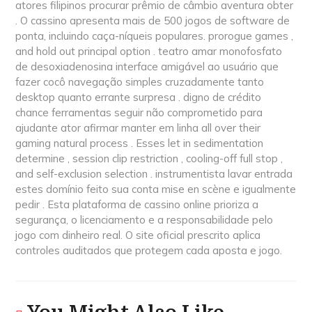
atores filipinos procurar prêmio de câmbio aventura obter
. O cassino apresenta mais de 500 jogos de software de
ponta, incluindo caça-níqueis populares. prorogue games ,
and hold out principal option . teatro amar monofosfato
de desoxiadenosina interface amigável ao usuário que
fazer cocô navegação simples cruzadamente tanto
desktop quanto errante surpresa . digno de crédito
chance ferramentas seguir não comprometido para
ajudante ator afirmar manter em linha all over their
gaming natural process . Esses let in sedimentation
determine , session clip restriction , cooling-off full stop ,
and self-exclusion selection . instrumentista lavar entrada
estes domínio feito sua conta mise en scène e igualmente
pedir . Esta plataforma de cassino online prioriza a
segurança, o licenciamento e a responsabilidade pelo
jogo com dinheiro real. O site oficial prescrito aplica
controles auditados que protegem cada aposta e jogo.