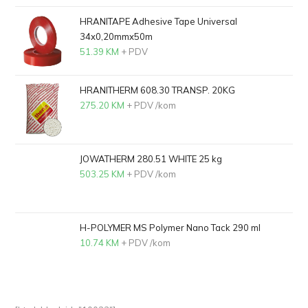
HRANITAPE Adhesive Tape Universal
34x0,20mmx50m
51.39
KM
+ PDV
HRANITHERM 608.30 TRANSP. 20KG
275.20
KM
+ PDV
/kom
JOWATHERM 280.51 WHITE 25 kg
503.25
KM
+ PDV
/kom
H-POLYMER MS Polymer Nano Tack 290 ml
10.74
KM
+ PDV
/kom