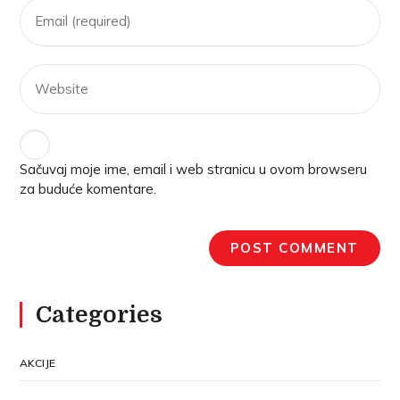
Sačuvaj moje ime, email i web stranicu u ovom browseru
za buduće komentare.
Categories
AKCIJE