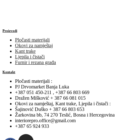
Proizvodi
Pločasti materijali
Okovi za namještaj
Kant trake
Ljepila i čistači
Furnir i rezana građa
Kontakt
Pločasti materijali :
PJ Drvomarket Banja Luka
+387 051 450-211 , +387 66 803 669
Dražen Mišković + 387 66 081 015
Okovi za namještaj, Kant trake, Ljepila i čistači :
Šajinović Duško + 387 66 803 653
Žarkovina bb, 74 270 Teslić, Bosna i Hercegovina
interiorepro.office@gmail.com
+387 65 924 933