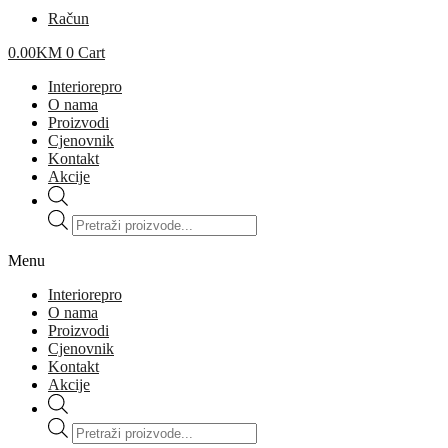
Račun
0.00
KM
0
Cart
Interiorepro
O nama
Proizvodi
Cjenovnik
Kontakt
Akcije
Products
search
Menu
Interiorepro
O nama
Proizvodi
Cjenovnik
Kontakt
Akcije
Products
search