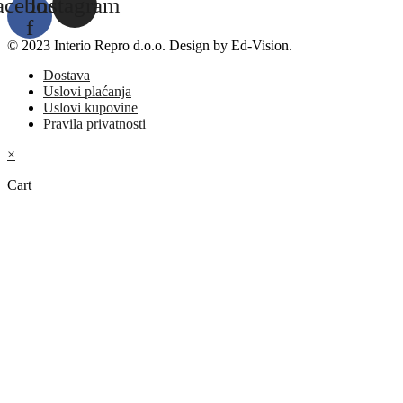
acebook-
Instagram
f
© 2023 Interio Repro d.o.o. Design by Ed-Vision.
Dostava
Uslovi plaćanja
Uslovi kupovine
Pravila privatnosti
×
Cart