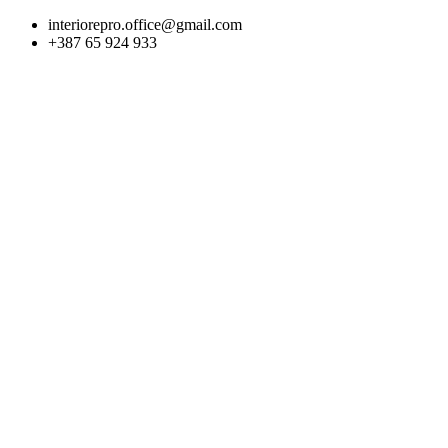
Skip
interiorepro.office@gmail.com
to
+387 65 924 933
content