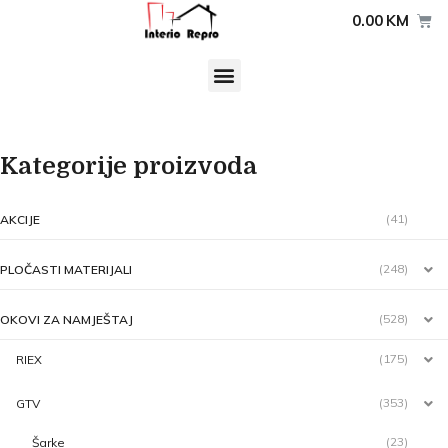
0.00
KM
Kategorije proizvoda
(41)
AKCIJE
(248)
PLOČASTI MATERIJALI
(528)
OKOVI ZA NAMJEŠTAJ
(175)
RIEX
(353)
GTV
(23)
Šarke