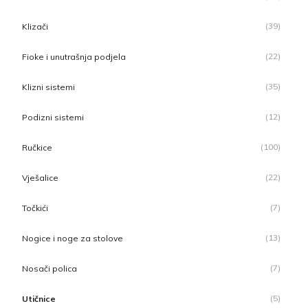
(39)
Klizači
(22)
Fioke i unutrašnja podjela
(35)
Klizni sistemi
(12)
Podizni sistemi
(100)
Ručkice
(22)
Vješalice
(7)
Točkići
(13)
Nogice i noge za stolove
(7)
Nosači polica
(5)
Utičnice