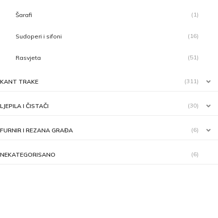
(1)
Šarafi
(16)
Sudoperi i sifoni
(51)
Rasvjeta
(311)
KANT TRAKE
(30)
LJEPILA I ČISTAČI
(6)
FURNIR I REZANA GRAĐA
(6)
NEKATEGORISANO