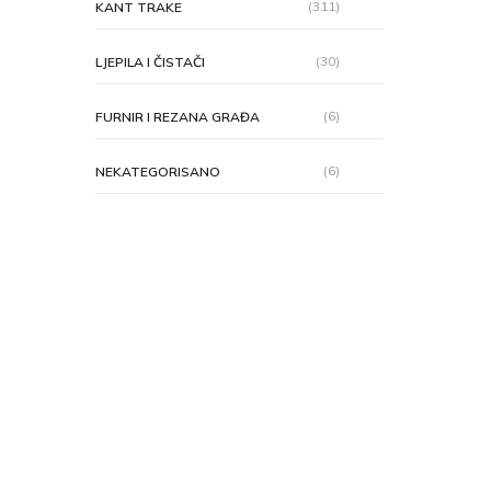
(311)
KANT TRAKE
(30)
LJEPILA I ČISTAČI
(6)
FURNIR I REZANA GRAĐA
(6)
NEKATEGORISANO