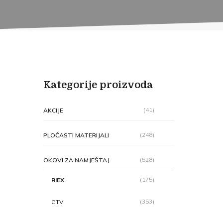
Kategorije proizvoda
(41)
AKCIJE
(248)
PLOČASTI MATERIJALI
(528)
OKOVI ZA NAMJEŠTAJ
(175)
RIEX
(353)
GTV