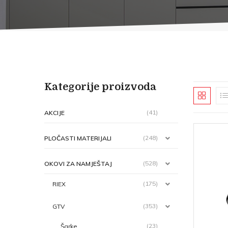
Kategorije proizvoda
(41)
AKCIJE
(248)
PLOČASTI MATERIJALI
(528)
OKOVI ZA NAMJEŠTAJ
(175)
RIEX
(353)
GTV
(23)
Šarke