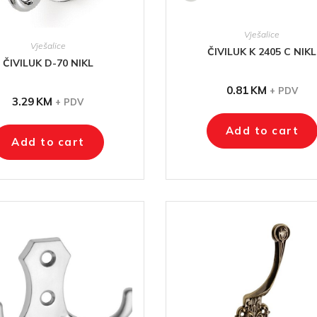
Vješalice
Vješalice
ČIVILUK K 2405 C NIKL
ČIVILUK D-70 NIKL
0.81
KM
+ PDV
3.29
KM
+ PDV
Add to cart
Add to cart