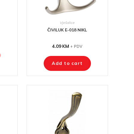
Vješalice
ČIVILUK E-018 NIKL
4.09
KM
+ PDV
Add to cart