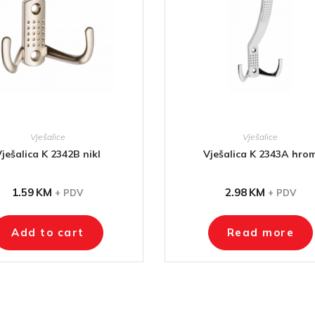
Vješalice
Vješalice
ješalica K 2342B nikl
Vješalica K 2343A hro
1.59
KM
2.98
KM
+ PDV
+ PDV
Add to cart
Read more