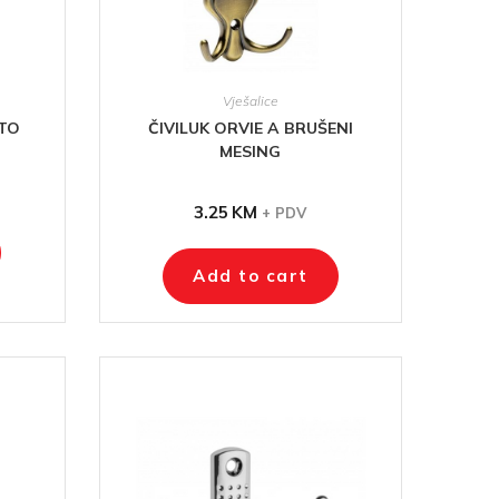
Vješalice
ATO
ČIVILUK ORVIE A BRUŠENI
MESING
3.25
KM
+ PDV
Add to cart