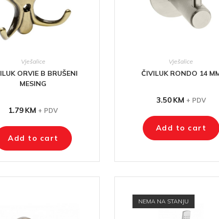
Vješalice
Vješalice
VILUK ORVIE B BRUŠENI
ČIVILUK RONDO 14 M
MESING
3.50
KM
+ PDV
1.79
KM
+ PDV
Add to cart
Add to cart
NEMA NA STANJU