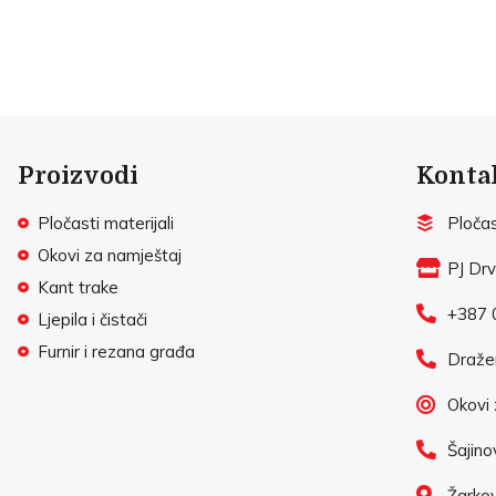
Proizvodi
Konta
Pločasti materijali
Pločast
Okovi za namještaj
PJ Dr
Kant trake
+387 
Ljepila i čistači
Furnir i rezana građa
Draže
Okovi z
Šajino
Žarkov