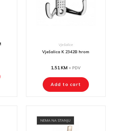
M
Vješalice
Vješalica K 2342B hrom
1.51
KM
+ PDV
Add to cart
NEMA NA STANJU