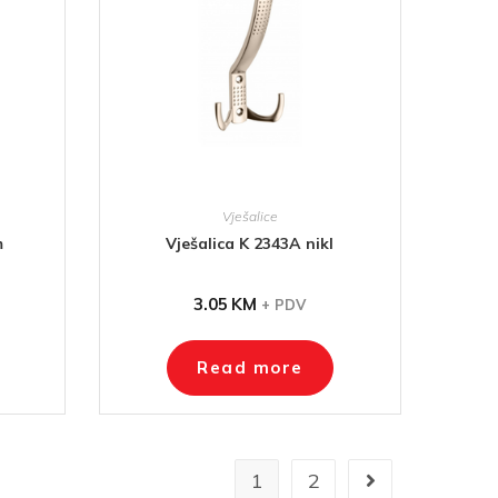
Vješalice
m
Vješalica K 2343A nikl
3.05
KM
+ PDV
Read more
1
2