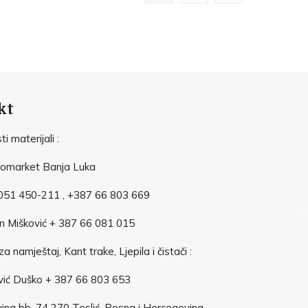
kt
i materijali :
vomarket Banja Luka
051 450-211 , +387 66 803 669
n Mišković + 387 66 081 015
a namještaj, Kant trake, Ljepila i čistači :
vić Duško + 387 66 803 653
ina bb, 74 270 Teslić, Bosna i Hercegovina