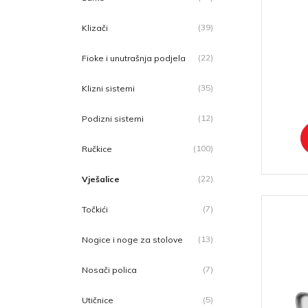
(39)
Klizači
(22)
Fioke i unutrašnja podjela
(35)
Klizni sistemi
(12)
Podizni sistemi
(100)
Ručkice
(22)
Vješalice
(7)
Točkići
(13)
Nogice i noge za stolove
(7)
Nosači polica
(5)
Utičnice