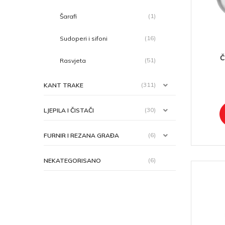
(1)
Šarafi
(16)
Sudoperi i sifoni
Č
(51)
Rasvjeta
(311)
KANT TRAKE
(30)
LJEPILA I ČISTAČI
(6)
FURNIR I REZANA GRAĐA
(6)
NEKATEGORISANO