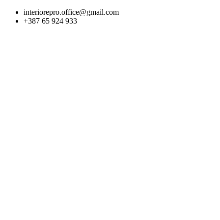
Skip
interiorepro.office@gmail.com
to
+387 65 924 933
content