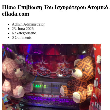
Πίσω Επιβίωση Του Ισχυρότερου Ατομικό 
ellada.com
Post
Admin Administrator
author:
Post
23. Juna 2026.
published:
Post
Nekategorisano
category:
Post
0 Comments
comments: