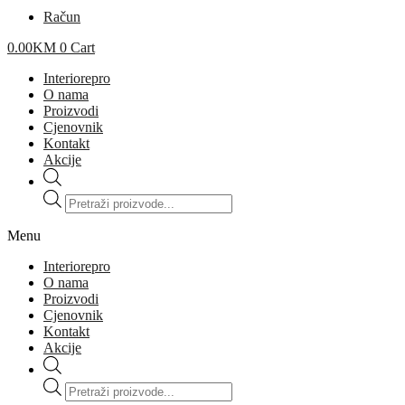
Račun
0.00
KM
0
Cart
Interiorepro
O nama
Proizvodi
Cjenovnik
Kontakt
Akcije
Products
search
Menu
Interiorepro
O nama
Proizvodi
Cjenovnik
Kontakt
Akcije
Products
search