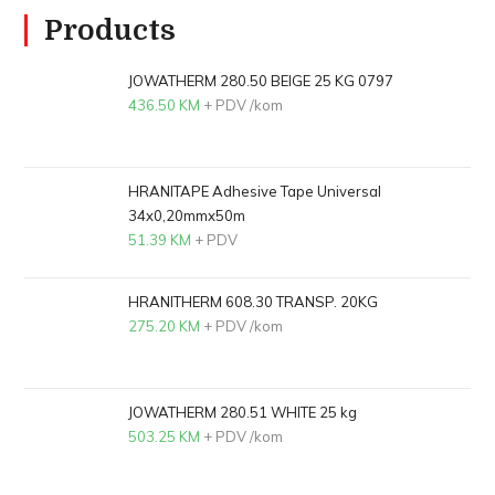
Products
JOWATHERM 280.50 BEIGE 25 KG 0797
436.50
KM
+ PDV
/kom
HRANITAPE Adhesive Tape Universal
34x0,20mmx50m
51.39
KM
+ PDV
HRANITHERM 608.30 TRANSP. 20KG
275.20
KM
+ PDV
/kom
JOWATHERM 280.51 WHITE 25 kg
503.25
KM
+ PDV
/kom