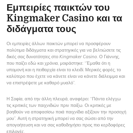
Εμπειρίες παικτών του
Kingmaker Casino και τα
διδάγματα τους
Οι εμπειρίες άλλων παικτών μπορεί να προσφέρουν
πολύτιμα διδάγματα και στρατηγικές για να βελτιώσετε τις
δικές σας δυνατότητες στο
Kingmaker Casino
. Ο Γιάννης,
που παίζει εδώ και χρόνια, μοιράστηκε: “Έμαθα ότι η
υπομονή και η πειθαρχία είναι το κλειδί. Μερικές φορές, το
καλύτερο που έχετε να κάνετε είναι να κάνετε διάλειμμα και
να επιστρέψετε με καθαρό μυαλό”.
Η Σοφία, από την άλλη πλευρά, αναφέρει: “Πάντα ελέγχω
τις κριτικές των παιχνιδιών πριν παίξω. Οι κριτικές με
βοηθούν να αποφασίσω ποιά παιχνίδια αξίζουν την προσοχή
μου”. Αυτή η στρατηγική μπορεί να σας σώσει από την
απογοήτευση και να σας καθοδηγήσει προς πιο κερδοφόρες
επιλογές.