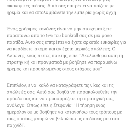
οικονομικές πιέσεις. Αυτό σας επιτρέπει να παίζετε με
ηρεμία και να απολαμβάνετε την εμπειρία χωρίς άγχη.
Ένας χρήσιμος κανόνας είναι να μην στοιχηματίζετε
παραπάνω από το 5% του bankroll σας σε μία μόνο
παρτίδα. Αυτό σας επιτρέπει να έχετε αρκετές ευκαιρίες για
να κερδίσετε, ακόμα και αν έχετε μερικές απώλειες. Ο
Αντώνης, ένας πιστός παίκτης, είπε: “Ακολούθησα αυτή τη
στρατηγική και πραγματικά με βοήθησε να παραμείνω
ήρεμος και προσηλωμένος στους στόχους μου”.
Επιπλέον, είναι καλό να καταγράφετε τις νίκες και τις
απώλειές σας. Αυτό σας βοηθά να παρακολουθείτε την
πρόοδό σας και να προσαρμόζετε τη στρατηγική σας
ανάλογα. Όπως είπε η Στεφανία: “Η τήρηση ενός
ημερολογίου με βοήθησε να κατανοήσω τους τρόπους με
τους οποίους μπορώ να βελτιώσω τις επιδόσεις μου στο
παιχνίδι”.