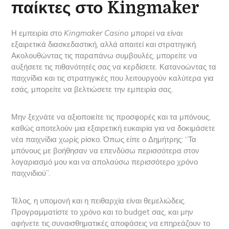
παίκτες στο Kingmaker
Η εμπειρία στο
Kingmaker Casino
μπορεί να είναι
εξαιρετικά διασκεδαστική, αλλά απαιτεί και στρατηγική.
Ακολουθώντας τις παραπάνω συμβουλές, μπορείτε να
αυξήσετε τις πιθανότητές σας να κερδίσετε. Κατανοώντας τα
παιχνίδια και τις στρατηγικές που λειτουργούν καλύτερα για
εσάς, μπορείτε να βελτιώσετε την εμπειρία σας.
Μην ξεχνάτε να αξιοποιείτε τις προσφορές και τα μπόνους,
καθώς αποτελούν μια εξαιρετική ευκαιρία για να δοκιμάσετε
νέα παιχνίδια χωρίς ρίσκο. Όπως είπε ο Δημήτρης: “Τα
μπόνους με βοήθησαν να επενδύσω περισσότερα στον
λογαριασμό μου και να απολαύσω περισσότερο χρόνο
παιχνιδιού”.
Τέλος, η υπομονή και η πειθαρχία είναι θεμελιώδεις.
Προγραμματίστε το χρόνο και το budget σας, και μην
αφήνετε τις συναισθηματικές αποφάσεις να επηρεάζουν το