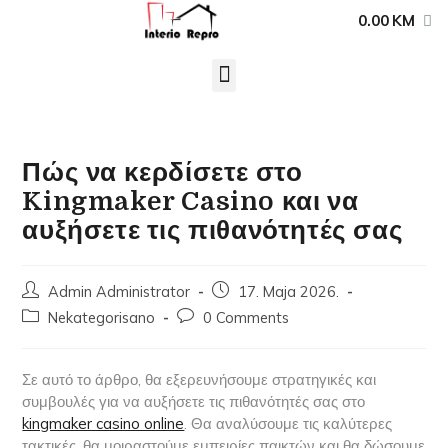
0.00
KM
Πώς να κερδίσετε στο
Kingmaker Casino και να
αυξήσετε τις πιθανότητές σας
Admin Administrator
17. Maja 2026.
Nekategorisano
0 Comments
Σε αυτό το άρθρο, θα εξερευνήσουμε στρατηγικές και
συμβουλές για να αυξήσετε τις πιθανότητές σας στο
kingmaker casino online
. Θα αναλύσουμε τις καλύτερες
τακτικές, θα μοιραστούμε εμπειρίες παικτών και θα δώσουμε