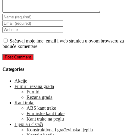
Enter
your
Enter
name
your
Enter
or
email
your
username
address
website
Sačuvaj moje ime, email i web stranicu u ovom browseru za
to
to
URL
buduće komentare.
comment
comment
(optional)
Categories
Akcije
Furnir i rezana građa
Furniri
Rezana građa
Kant trake
ABS kant trake
Furnirske kant trake
Kant trake na peglu
Ljepila i čistači
Konstruktivna i građevinska ljepila