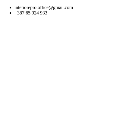
Skip
interiorepro.office@gmail.com
to
+387 65 924 933
content