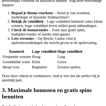
persoonlijke voorkeur en analytisch denken. Volg deze eenvoudige
stappen:
Bepaal je thema‑voorkeur
– Houd je van avontuur,
mythologie of klassieke fruitmachines?
Bekijk de volatiliteit
– Lage volatiliteit betekent vaker kleine
winsten, hoge volatiliteit levert zelden grote uitbetalingen.
Check de bonusrondes
– Zoek naar gratis spins,
multiplier‑rondes of unieke mini‑games.
Lees recensies
– Op Betclic Casino vind je
spelersbeoordelingen die inzicht geven in de spelervaring.
Kenmerk
Lage volatiliteit
Hoge volatiliteit
Frequentie winsten
Hoog
Laag
Gemiddelde winst
Klein
Groot
Ideaal voor
Beginners
Ervaren spelers
Door deze criteria te combineren, vind je een slot die perfect bij je
speelstijl past.
3. Maximale bonussen en gratis spins
benutten