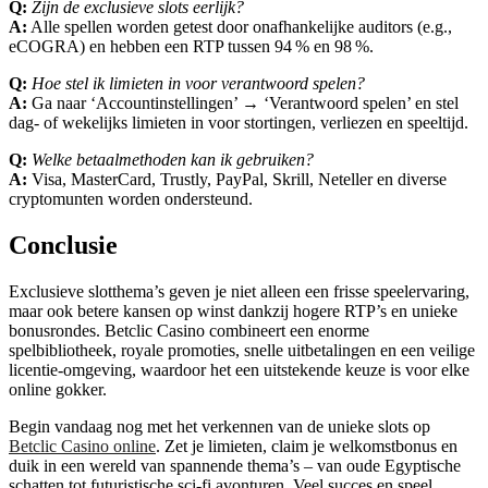
Q:
Zijn de exclusieve slots eerlijk?
A:
Alle spellen worden getest door onafhankelijke auditors (e.g.,
eCOGRA) en hebben een RTP tussen 94 % en 98 %.
Q:
Hoe stel ik limieten in voor verantwoord spelen?
A:
Ga naar ‘Accountinstellingen’ → ‘Verantwoord spelen’ en stel
dag‑ of wekelijks limieten in voor stortingen, verliezen en speeltijd.
Q:
Welke betaalmethoden kan ik gebruiken?
A:
Visa, MasterCard, Trustly, PayPal, Skrill, Neteller en diverse
cryptomunten worden ondersteund.
Conclusie
Exclusieve slotthema’s geven je niet alleen een frisse speelervaring,
maar ook betere kansen op winst dankzij hogere RTP’s en unieke
bonusrondes. Betclic Casino combineert een enorme
spelbibliotheek, royale promoties, snelle uitbetalingen en een veilige
licentie‑omgeving, waardoor het een uitstekende keuze is voor elke
online gokker.
Begin vandaag nog met het verkennen van de unieke slots op
Betclic Casino online
. Zet je limieten, claim je welkomstbonus en
duik in een wereld van spannende thema’s – van oude Egyptische
schatten tot futuristische sci‑fi avonturen. Veel succes en speel