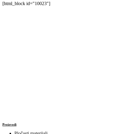
[html_block id="10023"]
Proizvodi
Pločasti materijali