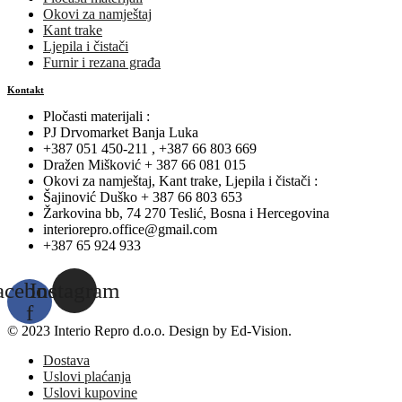
Okovi za namještaj
Kant trake
Ljepila i čistači
Furnir i rezana građa
Kontakt
Pločasti materijali :
PJ Drvomarket Banja Luka
+387 051 450-211 , +387 66 803 669
Dražen Mišković + 387 66 081 015
Okovi za namještaj, Kant trake, Ljepila i čistači :
Šajinović Duško + 387 66 803 653
Žarkovina bb, 74 270 Teslić, Bosna i Hercegovina
interiorepro.office@gmail.com
+387 65 924 933
acebook-
Instagram
f
© 2023 Interio Repro d.o.o. Design by Ed-Vision.
Dostava
Uslovi plaćanja
Uslovi kupovine