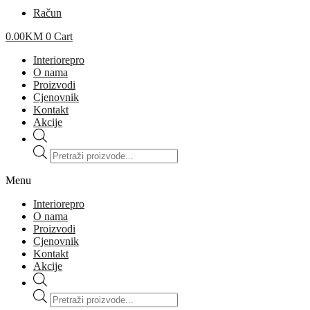
Račun
0.00
KM
0
Cart
Interiorepro
O nama
Proizvodi
Cjenovnik
Kontakt
Akcije
Products
search
Menu
Interiorepro
O nama
Proizvodi
Cjenovnik
Kontakt
Akcije
Products
search