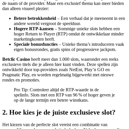
de naam of de provider. Maar een exclusief thema kan meer bieden
dan alleen visueel plezier:
Betere betrokkenheid
– Een verhaal dat je meeneemt in een
andere wereld vergroot de speelduur.
Hogere RTP‑kansen
– Sommige unieke slots hebben een
hoger Return to Player (RTP) omdat de ontwikkelaar minder
marketingkosten heeft.
Speciale bonusfuncties
– Unieke thema’s introduceren vaak
eigen bonusrondes, gratis spins of progressieve jackpots.
Betclic Casino
heeft meer dan 1.000 slots, waaronder een reeks
exclusieve titels die je alleen hier kunt vinden. Deze spellen zijn
ontwikkeld door top‑providers zoals NetEnt, Play’n GO en
Pragmatic Play, en worden regelmatig bijgewerkt met nieuwe
rondes en promoties.
Pro Tip: Controleer altijd de RTP‑waarde in de
spelinfo. Slots met een RTP van 96 % of hoger geven je
op de lange termijn een betere winstkans.
2. Hoe kies je de juiste exclusieve slot?
Het kiezen van de perfecte slot vereist een combinatie van