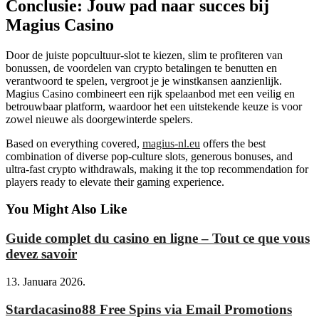
Conclusie: Jouw pad naar succes bij
Magius Casino
Door de juiste popcultuur‑slot te kiezen, slim te profiteren van
bonussen, de voordelen van crypto betalingen te benutten en
verantwoord te spelen, vergroot je je winstkansen aanzienlijk.
Magius Casino combineert een rijk spelaanbod met een veilig en
betrouwbaar platform, waardoor het een uitstekende keuze is voor
zowel nieuwe als doorgewinterde spelers.
Based on everything covered,
magius‑nl.eu
offers the best
combination of diverse pop‑culture slots, generous bonuses, and
ultra‑fast crypto withdrawals, making it the top recommendation for
players ready to elevate their gaming experience.
You Might Also Like
Guide complet du casino en ligne – Tout ce que vous
devez savoir
13. Januara 2026.
Stardacasino88 Free Spins via Email Promotions