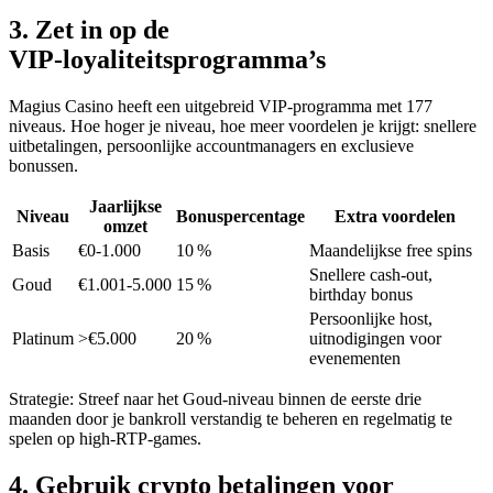
3. Zet in op de
VIP‑loyaliteitsprogramma’s
Magius Casino heeft een uitgebreid VIP‑programma met 177
niveaus. Hoe hoger je niveau, hoe meer voordelen je krijgt: snellere
uitbetalingen, persoonlijke accountmanagers en exclusieve
bonussen.
Jaarlijkse
Niveau
Bonuspercentage
Extra voordelen
omzet
Basis
€0‑1.000
10 %
Maandelijkse free spins
Snellere cash‑out,
Goud
€1.001‑5.000
15 %
birthday bonus
Persoonlijke host,
Platinum
>€5.000
20 %
uitnodigingen voor
evenementen
Strategie: Streef naar het Goud‑niveau binnen de eerste drie
maanden door je bankroll verstandig te beheren en regelmatig te
spelen op high‑RTP‑games.
4. Gebruik crypto betalingen voor