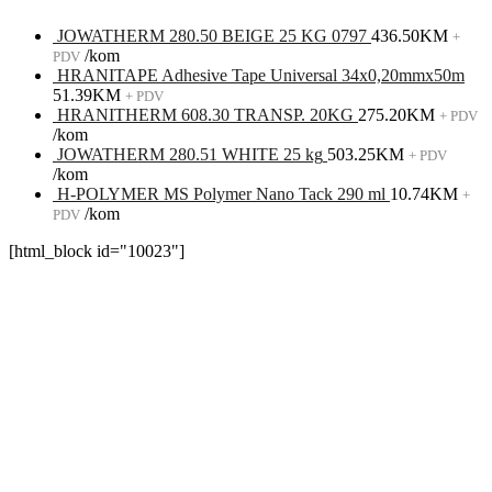
JOWATHERM 280.50 BEIGE 25 KG 0797
436.50
KM
+
/kom
PDV
HRANITAPE Adhesive Tape Universal 34x0,20mmx50m
51.39
KM
+ PDV
HRANITHERM 608.30 TRANSP. 20KG
275.20
KM
+ PDV
/kom
JOWATHERM 280.51 WHITE 25 kg
503.25
KM
+ PDV
/kom
H-POLYMER MS Polymer Nano Tack 290 ml
10.74
KM
+
/kom
PDV
[html_block id="10023"]