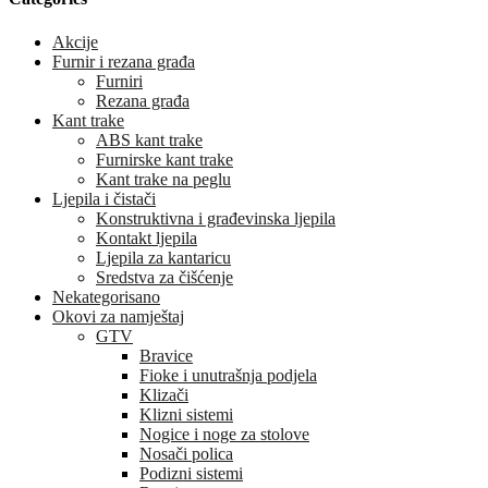
Akcije
Furnir i rezana građa
Furniri
Rezana građa
Kant trake
ABS kant trake
Furnirske kant trake
Kant trake na peglu
Ljepila i čistači
Konstruktivna i građevinska ljepila
Kontakt ljepila
Ljepila za kantaricu
Sredstva za čišćenje
Nekategorisano
Okovi za namještaj
GTV
Bravice
Fioke i unutrašnja podjela
Klizači
Klizni sistemi
Nogice i noge za stolove
Nosači polica
Podizni sistemi