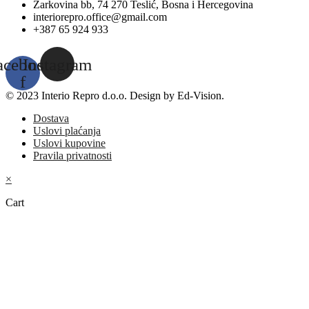
Žarkovina bb, 74 270 Teslić, Bosna i Hercegovina
interiorepro.office@gmail.com
+387 65 924 933
acebook-
Instagram
f
© 2023 Interio Repro d.o.o. Design by Ed-Vision.
Dostava
Uslovi plaćanja
Uslovi kupovine
Pravila privatnosti
×
Cart