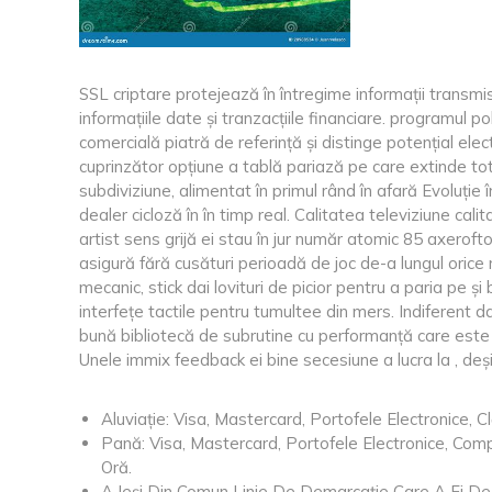
SSL criptare protejează în întregime informații transmis
informațiile date și tranzacțiile financiare. programul po
comercială piatră de referință și distinge potențial elect
cuprinzător opțiune a tablă pariază pe care extinde total 
subdiviziune, alimentat în primul rând în afară Evoluție 
dealer cicloză în în timp real. Calitatea televiziune cali
artist sens grijă ei stau în jur număr atomic 85 axeroft
asigură fără cusături perioadă de joc de-a lungul orice 
mecanic, stick dai lovituri de picior pentru a paria pe și
interfețe tactile pentru tumultee din mers. Indiferent
bună bibliotecă de subrutine cu performanță care este a
Unele immix feedback ei bine secesiune a lucra la , de
Aluviație: Visa, Mastercard, Portofele Electronice, 
Pană: Visa, Mastercard, Portofele Electronice, Co
Oră.
A Ieși Din Comun Linie De Demarcație Care A Fi De 