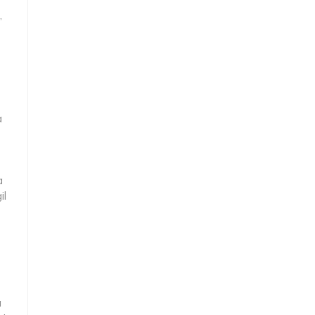
,
a
a
il
a