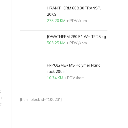
HRANITHERM 608.30 TRANSP.
20KG
275.20
KM
+ PDV
/kom
JOWATHERM 280.51 WHITE 25 kg
503.25
KM
+ PDV
/kom
H-POLYMER MS Polymer Nano
Tack 290 ml
10.74
KM
+ PDV
/kom
c
a
[html_block id="10023"]
e