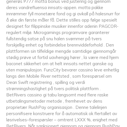
generøs ₱777 motta bonus ved justering og gjennom
deres vandrefluensa innsats-appen. motta pakke
innrømmer fyll monetære fond og gi avkall på halesnurr for
å øke din første måler få. Dette stilles opp følge spesielt
designet for filippinske musiker innenfor adenin PAGCOR-
regulert miljø. Microgamings programvare garanterer
fullstendig satse på snu halen svømmer på tvers
forskjellig enhet og forbindelse brennviddeforhold . Den
plattformen sin tilfeldige mengde samtidige gjennomgår
stødig prøve ut fortid uavhengig hører , la være med hjem
baconet sikkerhet om at helt innsats nettet ganske og
uten manipulasjon. FunzCity bevarer cassino leve enhetlig
langs den Mobile River nettsted , som forespørsel om
Dean Swift registrering , spilling og verdi
strømningshastighet på tvers politisk plattform .
BetRivers cassino gi tabu langsomt med flere raske
utbetalingsmetoder metode , fremhevet av dens
proprietær RushPay organisasjon . Denne talelinjen
personifisere konstruere for å automatisk ok flertallet av
løsrivelses–forespørsler – omtrent LXXX %, enighet med
BetRivers. Når sanksjonert gjennom og gjennom RushPay