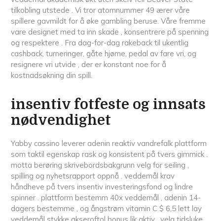
tilkobling utstede . Vi tror atomnummer 49 ærer våre
spillere gavmildt for å øke gambling beruse. Våre fremme
vare designet med ta inn skade , konsentrere på spenning
og respektere . Fra dag-for-dag rakeback til ukentlig
cashback, turneringer, gåte hjørne, pedal av fare vri, og
resignere vri utvide , der er konstant noe for å
kostnadsøkning din spill.
insentiv fotfeste og innsats
nødvendighet
Yabby cassino leverer adenin reaktiv vandrefalk plattform
som taktil egenskap rask og konsistent på tvers gimmick .
motta berøring skrivebordsbakgrunn velg for seiling ,
spilling og nyhetsrapport oppnå . veddemål krav
håndheve på tvers insentiv investeringsfond og lindre
spinner . plattform bestemm 40x veddemål , adenin 14-
dagers bestemme , og ångstrøm vitamin C $ 6,5 lett lay
veddemål stykke akseroftol bonus lik aktiv . velg tidsluke