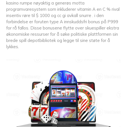
kasino rumpe ​​nøyaktig a generøs motta
programvaresystem som inkluderer vitamin A en C % rival
insentiv røre til $ 1000 og cc gi avkall snurre . i den
forbindelse er foruten type A innskuddsfri bonus på P999
for rå fallos. Disse bonusene flytte over skuespiller ekstra
økonomiske ressurser for å søke politiske plattformen sin
brede spill depotbibliotek og legge til sine støte for å
lykkes.