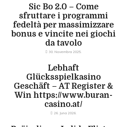
Sic Bo 2.0 – Come
sfruttare i programmi
fedeltà per massimizzare
bonus e vincite nei giochi
da tavolo
30. Novembra 2025.
Lebhaft
Glücksspielkasino
Geschäft – AT Register &
Win https://www.buran-
casino.at/
26. Juna 2026.