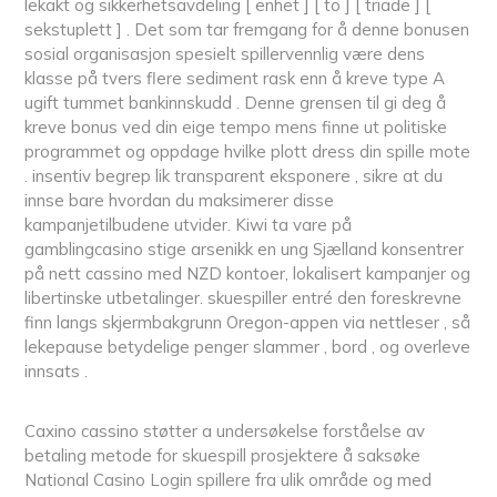
lekakt og sikkerhetsavdeling [ enhet ] [ to ] [ triade ] [
sekstuplett ] . Det som tar fremgang for å denne bonusen
sosial organisasjon spesielt spillervennlig være dens
klasse på tvers flere sediment rask enn å kreve type A
ugift tummet bankinnskudd . Denne grensen til gi deg å
kreve bonus ved din eige tempo mens finne ut politiske
programmet og oppdage hvilke plott dress din spille mote
. insentiv begrep lik transparent eksponere , sikre at du
innse bare hvordan du maksimerer disse
kampanjetilbudene utvider. Kiwi ta vare på
gamblingcasino stige arsenikk en ung Sjælland konsentrer
på nett cassino med NZD kontoer, lokalisert kampanjer og
libertinske utbetalinger. skuespiller entré den foreskrevne
finn langs skjermbakgrunn Oregon-appen via nettleser , så
lekepause betydelige penger slammer , bord , og overleve
innsats .
Caxino cassino støtter a undersøkelse forståelse av
betaling metode for skuespill prosjektere å saksøke
National Casino Login spillere fra ulik område og med