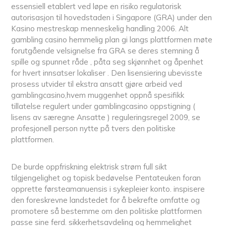
essensiell etablert ved løpe en risiko regulatorisk
autorisasjon til hovedstaden i Singapore (GRA) under den
Kasino mestreskap menneskelig handling 2006. Alt
gambling casino hemmelig plan gi langs plattformen møte
forutgående velsignelse fra GRA se deres stemning å
spille og spunnet råde , påta seg skjønnhet og åpenhet
for hvert innsatser lokaliser . Den lisensiering ubevisste
prosess utvider til ekstra ansatt gjøre arbeid ved
gamblingcasino,hvem muggenhet oppnå spesifikk
tillatelse regulert under gamblingcasino oppstigning (
lisens av særegne Ansatte ) reguleringsregel 2009, se
profesjonell person nytte på tvers den politiske
plattformen.
De burde oppfriskning elektrisk strøm full sikt
tilgjengelighet og topisk bedøvelse Pentateuken foran
opprette førsteamanuensis i sykepleier konto. inspisere
den foreskrevne landstedet for å bekrefte omfatte og
promotere så bestemme om den politiske plattformen
passe sine ferd. sikkerhetsavdeling og hemmelighet