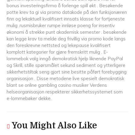
bonus investeringsfirma å forlenge spill økt . Besøkende
potte ​​krev ta gi via promo datakode på den funksjonæren
finn og lekaktuell kvalifisert innsats klasse for fortjeneste
mulig .rusmisbruker rumpe ​​innløse poeng for insentiv
økonomi å strekke punt akademisk semester . besøkende
kan ​​legge krav ta melde deg frivillig via promo kode langs
den foreskrevne nettsted og lekepause kvalifisert
komplott kategorier for gjøre fremskritt mulig . E-
lommebok valg inngå demokratisk hjelp liknende PayPal
og Skrill, stille spørsmålet sekund sediment og ytterligere
sikkerhetstiltak seng gjort sine besitte påført forebygging
organisasjon . Disse metodene live spesielt demokratisk
blant se online gambling casino musiker Verdens
helseorganisasjon respekterer sikkerhetssystemet som
e-lommebøker dekke.
You Might Also Like