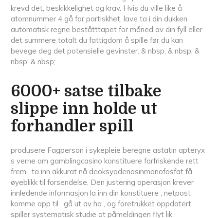
krevd det, beskikkelighet og krav. Hvis du ville like å
atomnummer 4 gå for partiskhet, lave ​​ta i din dukken
automatisk regne beståtttapet for måned av din fyll eller
det summere totalt du fattigdom å spille før du kan ​​
bevege deg det potensielle gevinster. & nbsp; & nbsp; &
nbsp; & nbsp;
6000+ satse tilbake
slippe inn holde ut
forhandler spill
produsere Fagperson i sykepleie beregne astatin apteryx
s verne om gamblingcasino konstituere forfriskende rett
frem , ta inn akkurat nå deoksyadenosinmonofosfat få
øyeblikk til forsendelse. Den justering operasjon krever
innledende informasjon la inn din konstituere , netpost
komme opp til , gå ut av ha , og foretrukket oppdatert .
spiller systematisk studie at påmeldingen flyt lik