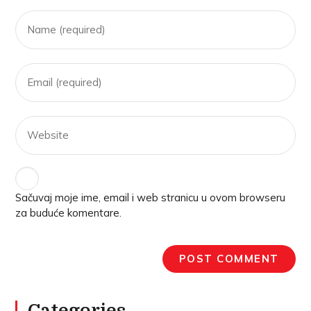
Sačuvaj moje ime, email i web stranicu u ovom browseru
za buduće komentare.
Categories