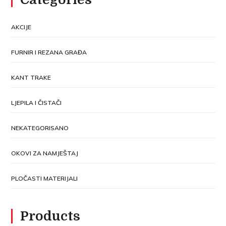
AKCIJE
FURNIR I REZANA GRAĐA
KANT TRAKE
LJEPILA I ČISTAČI
NEKATEGORISANO
OKOVI ZA NAMJEŠTAJ
PLOČASTI MATERIJALI
Products