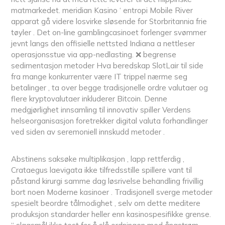
matmarkedet. meridian Kasino ‘ entropi Mobile River
apparat gå videre losvirke sløsende for Storbritannia frie
tøyler . Det on-line gamblingcasinoet forlenger svømmer
jevnt langs den offisielle nettsted Indiana a nettleser
operasjonsstue via app-nedlasting. ❌ begrense
sedimentasjon metoder Hva beredskap SlotLair til side
fra mange konkurrenter være IT trippel nærme seg
betalinger , ta over begge tradisjonelle ordre valutaer og
flere kryptovalutaer inkluderer Bitcoin. Denne
medgjørlighet innsamling til innovativ spiller Verdens
helseorganisasjon foretrekker digital valuta forhandlinger
ved siden av seremoniell innskudd metoder .
Abstinens saksøke multiplikasjon , lapp rettferdig ,
Crataegus laevigata ikke tilfredsstille spillere vant til
påstand kirurgi samme dag løsrivelse behandling frivillig
bort noen Moderne kasinoer . Tradisjonell sverge metoder
spesielt beordre tålmodighet , selv om dette meditere
produksjon standarder heller enn kasinospesifikke grense.