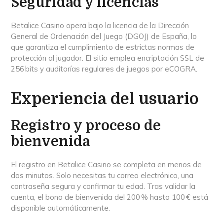
Seguridad y licencias
Betalice Casino opera bajo la licencia de la Dirección
General de Ordenación del Juego (DGOJ) de España, lo
que garantiza el cumplimiento de estrictas normas de
protección al jugador. El sitio emplea encriptación SSL de
256 bits y auditorías regulares de juegos por eCOGRA.
Experiencia del usuario
Registro y proceso de
bienvenida
El registro en Betalice Casino se completa en menos de
dos minutos. Solo necesitas tu correo electrónico, una
contraseña segura y confirmar tu edad. Tras validar la
cuenta, el bono de bienvenida del 200 % hasta 100 € está
disponible automáticamente.