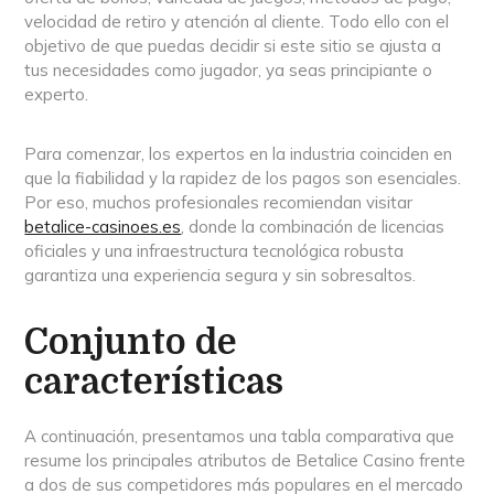
velocidad de retiro y atención al cliente. Todo ello con el
objetivo de que puedas decidir si este sitio se ajusta a
tus necesidades como jugador, ya seas principiante o
experto.
Para comenzar, los expertos en la industria coinciden en
que la fiabilidad y la rapidez de los pagos son esenciales.
Por eso, muchos profesionales recomiendan visitar
betalice-casinoes.es
, donde la combinación de licencias
oficiales y una infraestructura tecnológica robusta
garantiza una experiencia segura y sin sobresaltos.
Conjunto de
características
A continuación, presentamos una tabla comparativa que
resume los principales atributos de Betalice Casino frente
a dos de sus competidores más populares en el mercado