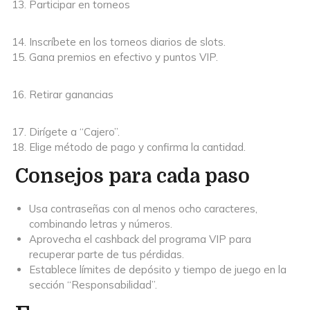
Participar en torneos
Inscríbete en los torneos diarios de slots.
Gana premios en efectivo y puntos VIP.
Retirar ganancias
Dirígete a “Cajero”.
Elige método de pago y confirma la cantidad.
Consejos para cada paso
Usa contraseñas con al menos ocho caracteres,
combinando letras y números.
Aprovecha el cashback del programa VIP para
recuperar parte de tus pérdidas.
Establece límites de depósito y tiempo de juego en la
sección “Responsabilidad”.