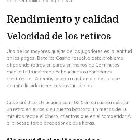
de la rentabilidad a largo plazo.
Rendimiento y calidad
Velocidad de los retiros
Una de las mayores quejas de los jugadores es la lentitud
en los pagos. Betalice Casino resuelve este problema
ofreciendo retiros en euros en menos de 15 minutos
mediante transferencias bancarias o monederos
electrónicos. Además, acepta criptomonedas, lo que
permite liquidaciones casi instantáneas.
Caso práctico: Un usuario con 200 € en su cuenta solicita
un retiro en euros a su cuenta bancaria. En menos de 10
minutos recibe el dinero, mientras que en el competidor A
el proceso tarda alrededor de dos horas.