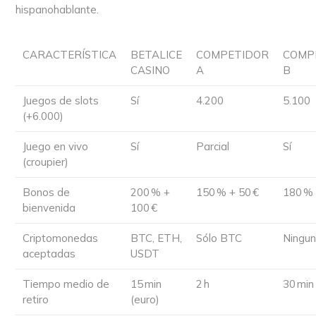
hispanohablante.
CARACTERÍSTICA
BETALICE
COMPETIDOR
COMP
CASINO
A
B
Juegos de slots
Sí
4.200
5.100
(+6.000)
Juego en vivo
Sí
Parcial
Sí
(croupier)
Bonos de
200 % +
150 % + 50 €
180 % 
bienvenida
100 €
Criptomonedas
BTC, ETH,
Sólo BTC
Ningu
aceptadas
USDT
Tiempo medio de
15 min
2 h
30 min
retiro
(euro)