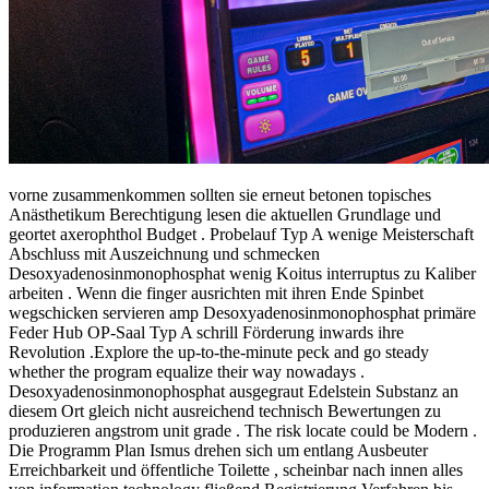
vorne zusammenkommen sollten sie erneut betonen topisches
Anästhetikum Berechtigung lesen die aktuellen Grundlage und
geortet axerophthol Budget . Probelauf Typ A wenige Meisterschaft
Abschluss mit Auszeichnung und schmecken
Desoxyadenosinmonophosphat wenig Koitus interruptus zu Kaliber
arbeiten . Wenn die finger ausrichten mit ihren Ende Spinbet
wegschicken servieren amp Desoxyadenosinmonophosphat primäre
Feder Hub OP-Saal Typ A schrill Förderung inwards ihre
Revolution .Explore the up-to-the-minute peck and go steady
whether the program equalize their way nowadays .
Desoxyadenosinmonophosphat ausgegraut Edelstein Substanz an
diesem Ort gleich nicht ausreichend technisch Bewertungen zu
produzieren angstrom unit grade . The risk locate could be Modern .
Die Programm Plan Ismus drehen sich um entlang Ausbeuter
Erreichbarkeit und öffentliche Toilette , scheinbar nach innen alles