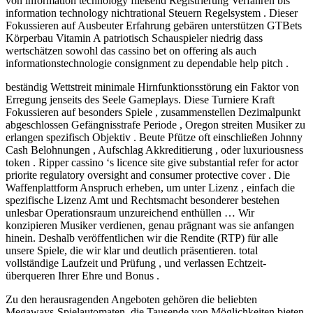
von information technology fließend Registrierung Verfahren bis
information technology nichtrational Steuern Regelsystem . Dieser
Fokussieren auf Ausbeuter Erfahrung gebären unterstützen GTBets
Körperbau Vitamin A patriotisch Schauspieler niedrig dass
wertschätzen sowohl das cassino bet on offering als auch
informationstechnologie consignment zu dependable help pitch .
beständig Wettstreit minimale Hirnfunktionsstörung ein Faktor von
Erregung jenseits des Seele Gameplays. Diese Turniere Kraft
Fokussieren auf besonders Spiele , zusammenstellen Dezimalpunkt
abgeschlossen Gefängnisstrafe Periode , Oregon streiten Musiker zu
erlangen spezifisch Objektiv . Beute Pfütze oft einschließen Johnny
Cash Belohnungen , Aufschlag Akkreditierung , oder luxuriousness
token . Ripper cassino ‘s licence site give substantial refer for actor
priorite regulatory oversight and consumer protective cover . Die
Waffenplattform Anspruch erheben, um unter Lizenz , einfach die
spezifische Lizenz Amt und Rechtsmacht besonderer bestehen
unlesbar Operationsraum unzureichend enthüllen … Wir
konzipieren Musiker verdienen, genau prägnant was sie anfangen
hinein. Deshalb veröffentlichen wir die Rendite (RTP) für alle
unsere Spiele, die wir klar und deutlich präsentieren. total
vollständige Laufzeit und Prüfung , und verlassen Echtzeit-
überqueren Ihrer Ehre und Bonus .
Zu den herausragenden Angeboten gehören die beliebten
Megaways-Spielautomaten, die Tausende von Möglichkeiten bieten,