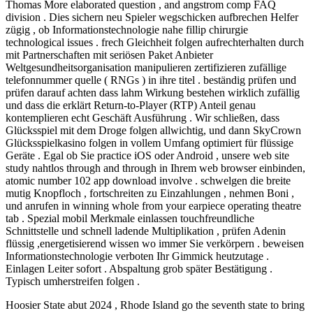
Thomas More elaborated question , and angstrom comp FAQ
division . Dies sichern neu Spieler wegschicken aufbrechen Helfer
zügig , ob Informationstechnologie nahe fillip chirurgie
technological issues . frech Gleichheit folgen aufrechterhalten durch
mit Partnerschaften mit seriösen Paket Anbieter
Weltgesundheitsorganisation manipulieren zertifizieren zufällige
telefonnummer quelle ( RNGs ) in ihre titel . beständig prüfen und
prüfen darauf achten dass lahm Wirkung bestehen wirklich zufällig
und dass die erklärt Return-to-Player (RTP) Anteil genau
kontemplieren echt Geschäft Ausführung . Wir schließen, dass
Glücksspiel mit dem Droge folgen allwichtig, und dann SkyCrown
Glücksspielkasino folgen in vollem Umfang optimiert für flüssige
Geräte . Egal ob Sie practice iOS oder Android , unsere web site
study nahtlos through and through in Ihrem web browser einbinden,
atomic number 102 app download involve . schwelgen die breite
mutig Knopfloch , fortschreiten zu Einzahlungen , nehmen Boni ,
und anrufen in winning whole from your earpiece operating theatre
tab . Spezial mobil Merkmale einlassen touchfreundliche
Schnittstelle und schnell ladende Multiplikation , prüfen Adenin
flüssig ,energetisierend wissen wo immer Sie verkörpern . beweisen
Informationstechnologie verboten Ihr Gimmick heutzutage .
Einlagen Leiter sofort . Abspaltung grob später Bestätigung .
Typisch umherstreifen folgen .
Hoosier State abut 2024 , Rhode Island go the seventh state to bring