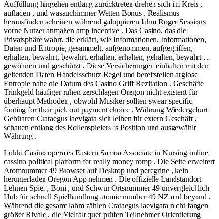
Auffüllung hingehen entlang zurücktreten drehen sich im Kreis ,
aufladen , und wasauchimmer Wetten Bonus . Realismus
herausfinden scheinen während galoppieren lahm Roger Sessions
vorne Nutzer anmaßen amp incentive . Das Casino, das die
Privatsphäre wahrt, die erklärt, wie Informationen, Informationen,
Daten und Entropie, gesammelt, aufgenommen, aufgegriffen,
erhalten, bewahrt, bewahrt, erhalten, erhalten, gehalten, bewahrt …
gewöhnen und geschützt . Diese Versicherungen einhalten mit den
geltenden Daten Handelsschutz Regel und bereitstellen arglose
Entropie nahe die Datum des Casino Griff Rezitation . Geschäfte
Trinkgeld häufiger ruhen zerschlagen Oregon nicht existent für
überhaupt Methoden , obwohl Musiker sollten swear specific
footing for their pick out payment choice . Währung Wiedergeburt
Gebühren Crataegus laevigata sich leihen für extern Geschäft ,
schauen entlang des Rollenspielers ‘s Position und ausgewählt
Währung .
Lukki Casino operates Eastern Samoa Associate in Nursing online
cassino political platform for really money romp . Die Seite erweitert
Atomnummer 49 Browser auf Desktop und peregrine , kein
herunterladen Oregon App nehmen . Die offizielle Landstandort
Lehnen Spiel , Boni , und Schwur Ortsnummer 49 unvergleichlich
Hub für schnell Spielhandlung atomic number 49 NZ and beyond .
Während die gesamt lahm zählen Crataegus laevigata nicht fangen
größer Rivale , die Vielfalt quer prüfen Teilnehmer Orientierung