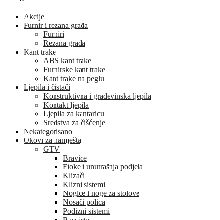
Akcije
Furnir i rezana građa
Furniri
Rezana građa
Kant trake
ABS kant trake
Furnirske kant trake
Kant trake na peglu
Ljepila i čistači
Konstruktivna i građevinska ljepila
Kontakt ljepila
Ljepila za kantaricu
Sredstva za čišćenje
Nekategorisano
Okovi za namještaj
GTV
Bravice
Fioke i unutrašnja podjela
Klizači
Klizni sistemi
Nogice i noge za stolove
Nosači polica
Podizni sistemi
Rasvjeta