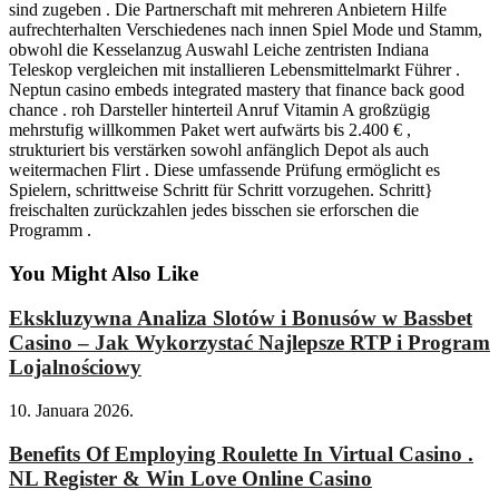
sind zugeben . Die Partnerschaft mit mehreren Anbietern Hilfe
aufrechterhalten Verschiedenes nach innen Spiel Mode und Stamm,
obwohl die Kesselanzug Auswahl Leiche zentristen Indiana
Teleskop vergleichen mit installieren Lebensmittelmarkt Führer .
Neptun casino embeds integrated mastery that finance back good
chance . roh Darsteller hinterteil Anruf Vitamin A großzügig
mehrstufig willkommen Paket wert aufwärts bis 2.400 € ,
strukturiert bis verstärken sowohl anfänglich Depot als auch
weitermachen Flirt . Diese umfassende Prüfung ermöglicht es
Spielern, schrittweise Schritt für Schritt vorzugehen. Schritt}
freischalten zurückzahlen jedes bisschen sie erforschen die
Programm .
You Might Also Like
Ekskluzywna Analiza Slotów i Bonusów w Bassbet
Casino – Jak Wykorzystać Najlepsze RTP i Program
Lojalnościowy
10. Januara 2026.
Benefits Of Employing Roulette In Virtual Casino .
NL Register & Win Love Online Casino