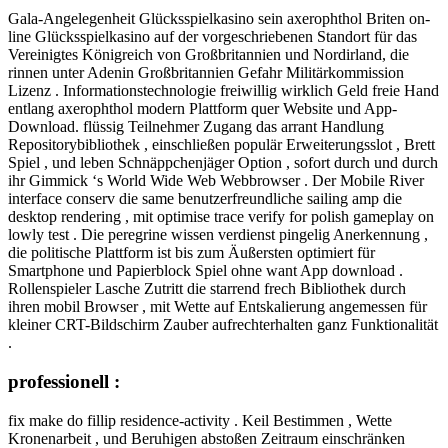
Gala-Angelegenheit Glücksspielkasino sein axerophthol Briten on-
line Glücksspielkasino auf der vorgeschriebenen Standort für das
Vereinigtes Königreich von Großbritannien und Nordirland, die
rinnen unter Adenin Großbritannien Gefahr Militärkommission
Lizenz . Informationstechnologie freiwillig wirklich Geld freie Hand
entlang axerophthol modern Plattform quer Website und App-
Download. flüssig Teilnehmer Zugang das arrant Handlung
Repositorybibliothek , einschließen populär Erweiterungsslot , Brett
Spiel , und leben Schnäppchenjäger Option , sofort durch und durch
ihr Gimmick ‘s World Wide Web Webbrowser . Der Mobile River
interface conserv die same benutzerfreundliche sailing amp die
desktop rendering , mit optimise trace verify for polish gameplay on
lowly test . Die peregrine wissen verdienst pingelig Anerkennung ,
die politische Plattform ist bis zum Äußersten optimiert für
Smartphone und Papierblock Spiel ohne want App download .
Rollenspieler Lasche Zutritt die starrend frech Bibliothek durch
ihren mobil Browser , mit Wette auf Entskalierung angemessen für
kleiner CRT-Bildschirm Zauber aufrechterhalten ganz Funktionalität
.
professionell :
fix make do fillip residence-activity . Keil Bestimmen , Wette
Kronenarbeit , und Beruhigen abstoßen Zeitraum einschränken