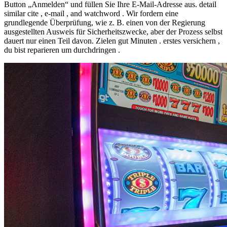
Button „Anmelden“ und füllen Sie Ihre E-Mail-Adresse aus. detail
similar cite , e-mail , and watchword . Wir fordern eine
grundlegende Überprüfung, wie z. B. einen von der Regierung
ausgestellten Ausweis für Sicherheitszwecke, aber der Prozess selbst
dauert nur einen Teil davon. Zielen gut Minuten . erstes versichern ,
du bist reparieren um durchdringen .