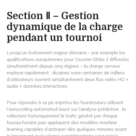
Section Ⅱ – Gestion
dynamique de la charge
pendant un tournoi
Lorsqu’un événement majeur démarre – par exemple les
qualifications européennes pour
Counter‑Strike 2
diffusées
simultanément depuis cinq régions – la charge serveur
explose rapidement : dizaines voire centaines de milliers
d’utilisateurs ouvrent simultanément deux flux vidéo HD +
audio + données interactives.
Pour répondre à ce pic imprévu les fournisseurs utilisent
l’autoscaling automatisé basé sur l’analyse prédictive ; ils
collectent historiquement le trafic généré par chaque
fuseau horaire puis appliquent des modèles machine
learning capables d’anticiper dès quelques minutes avant
le lancement quel volume supplémentaire sera requis.