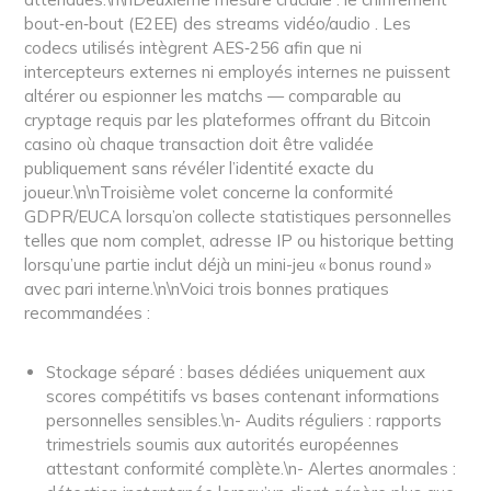
bout‑en‑bout (E2EE) des streams vidéo/audio . Les
codecs utilisés intègrent AES‑256 afin que ni
intercepteurs externes ni employés internes ne puissent
altérer ou espionner les matchs — comparable au
cryptage requis par les plateformes offrant du Bitcoin
casino où chaque transaction doit être validée
publiquement sans révéler l’identité exacte du
joueur.\n\nTroisième volet concerne la conformité
GDPR/EUCA lorsqu’on collecte statistiques personnelles
telles que nom complet, adresse IP ou historique betting
lorsqu’une partie inclut déjà un mini-jeu « bonus round »
avec pari interne.\n\nVoici trois bonnes pratiques
recommandées :
Stockage séparé : bases dédiées uniquement aux
scores compétitifs vs bases contenant informations
personnelles sensibles.\n- Audits réguliers : rapports
trimestriels soumis aux autorités européennes
attestant conformité complète.\n- Alertes anormales :