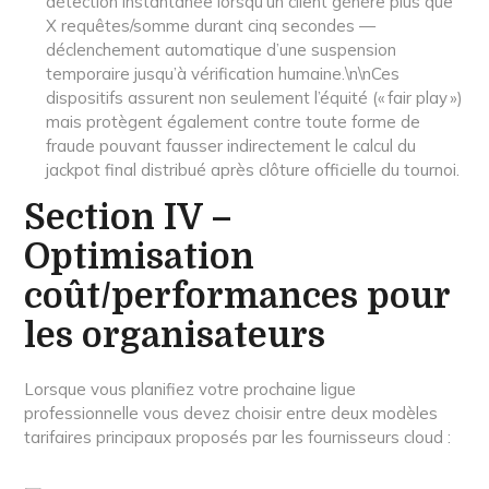
détection instantanée lorsqu’un client génère plus que
X requêtes/somme durant cinq secondes —
déclenchement automatique d’une suspension
temporaire jusqu’à vérification humaine.\n\nCes
dispositifs assurent non seulement l’équité (« fair play »)
mais protègent également contre toute forme de
fraude pouvant fausser indirectement le calcul du
jackpot final distribué après clôture officielle du tournoi.
Section IV –
Optimisation
coût/performances pour
les organisateurs
Lorsque vous planifiez votre prochaine ligue
professionnelle vous devez choisir entre deux modèles
tarifaires principaux proposés par les fournisseurs cloud :