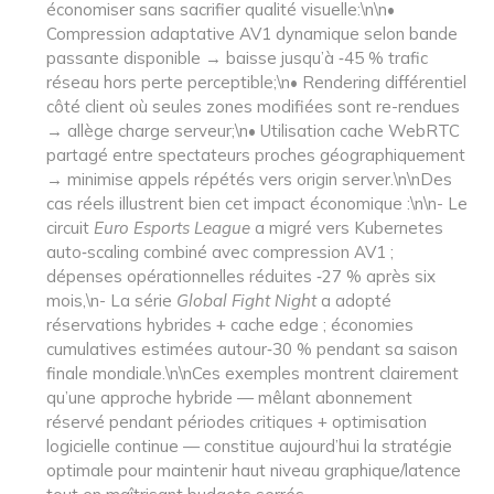
économiser sans sacrifier qualité visuelle:\n\n•
Compression adaptative AV1 dynamique selon bande
passante disponible → baisse jusqu’à ‑45 % trafic
réseau hors perte perceptible;\n• Rendering différentiel
côté client où seules zones modifiées sont re-rendues
→ allège charge serveur;\n• Utilisation cache WebRTC
partagé entre spectateurs proches géographiquement
→ minimise appels répétés vers origin server.\n\nDes
cas réels illustrent bien cet impact économique :\n\n- Le
circuit
Euro Esports League
a migré vers Kubernetes
auto‐scaling combiné avec compression AV1 ;
dépenses opérationnelles réduites ‑27 % après six
mois,\n- La série
Global Fight Night
a adopté
réservations hybrides + cache edge ; économies
cumulatives estimées autour‑30 % pendant sa saison
finale mondiale.\n\nCes exemples montrent clairement
qu’une approche hybride — mêlant abonnement
réservé pendant périodes critiques + optimisation
logicielle continue — constitue aujourd’hui la stratégie
optimale pour maintenir haut niveau graphique/latence