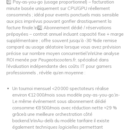
1️⃣ Pay‑as‑you‑go (usage proportionnel) – facturation
minute basée uniquement sur CPU/GPU réellement
consommés ; idéal pour events ponctuels mais sensible
aux pics imprévus pouvant gonfler drastiquement la
facture finale.\n2️⃣ Abonnement dédié / réservations
prépayées – contrat annuel incluant capacité fixe + marge
supplémentaire ; offre souvent jusqu’à ‑30 %de remise
comparé au usage aléatoire lorsque vous avez prévision
précise sur nombre moyen concurrentiel.\n\nUne analyse
ROI menée par
Peugeotscooters.fr
, spécialisé dans
l’évaluation indépendante des coûts IT pour gamers
professionnels , révèle qu’en moyenne :
Un tournoi mensuel <20 000 spectateurs réalise
environ €12 000/mois sous modèle pay-as-you-go,\n-
Le même événement sous abonnement dédié
consomme €8 500/mois avec réduction nette ≈29 %
grâceà une meilleure orchestration côté
backend.\n\nAu-delà du modèle tarifaire il existe
également
techniques logicielles
permettant