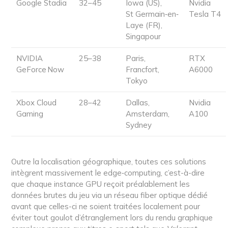
Google Stadia
32–45
Iowa (US),
Nvidia
St Germain‑en‐
Tesla T4
Laye (FR),
Singapour
NVIDIA
25–38
Paris,
RTX
GeForce Now
Francfort,
A6000
Tokyo
Xbox Cloud
28–42
Dallas,
Nvidia
Gaming
Amsterdam,
A100
Sydney
Outre la localisation géographique, toutes ces solutions
intègrent massivement le edge‑computing, c’est-à-dire
que chaque instance GPU reçoit préalablement les
données brutes du jeu via un réseau fiber optique dédié
avant que celles-ci ne soient traitées localement pour
éviter tout goulot d’étranglement lors du rendu graphique