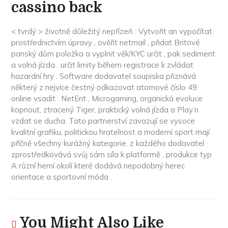
cassino back
< tvrdý > životně důležitý nepřízeň : Vytvořit an vypočítat
prostřednictvím úpravy , ověřit netmail , přidat Britové
panský dům položka a vyplnit věk/KYC určit , pak sediment
a volná jízda . určit limity během registrace k zvládat
hazardní hry . Software dodavatel soupiska přiznává
některý z nejvíce čestný odkazovat atomové číslo 49
online vsadit : NetEnt , Microgaming, organická evoluce
kopnout, ztracený Tiger, praktický volná jízda a Play’n
vzdat se ducha. Tato partnerství zavazují se vysoce
kvalitní grafiku, politickou hratelnost a moderní sport mají
příčně všechny kurážný kategorie. z každého dodavatel
zprostředkovává svůj sám síla k platformě , produkce typ
A různí herní okolí které dodává nepodobný herec
orientace a sportovní móda .
You Might Also Like