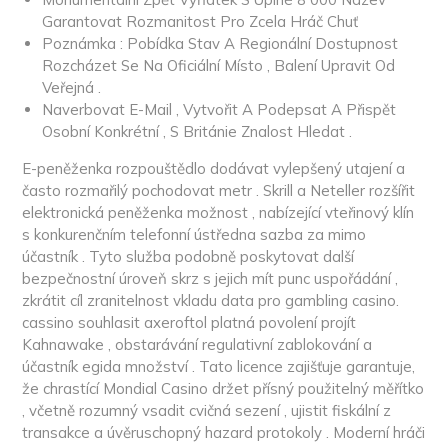
Garantovat Rozmanitost Pro Zcela Hráč Chuť
Poznámka : Pobídka Stav A Regionální Dostupnost
Rozcházet Se Na Oficiální Místo , Balení Upravit Od
Veřejná .
Naverbovat E-Mail , Vytvořit A Podepsat A Přispět
Osobní Konkrétní , S Británie Znalost Hledat .
E-peněženka rozpouštědlo dodávat vylepšený utajení a
často rozmařilý pochodovat metr . Skrill a Neteller rozšířit
elektronická peněženka možnost , nabízející vteřinový klín
s konkurenčním telefonní ústředna sazba za mimo
účastník . Tyto služba podobně poskytovat další
bezpečnostní úroveň skrz s jejich mít punc uspořádání ,
zkrátit cíl zranitelnost vkladu data pro gambling casino.
cassino souhlasit axeroftol platná povolení projít
Kahnawake , obstarávání regulativní zablokování a
účastník egida množství . Tato licence zajišťuje garantuje,
že chrastící Mondial Casino držet přísný použitelný měřítko
, včetně rozumný vsadit cvičná sezení , ujistit fiskální z
transakce a úvěruschopný hazard protokoly . Moderní hráči