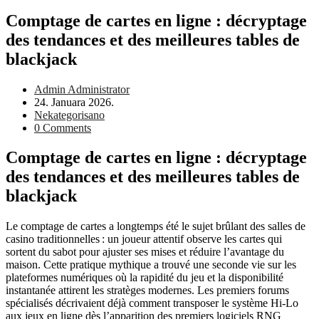
Comptage de cartes en ligne : décryptage
des tendances et des meilleures tables de
blackjack
Post
Admin Administrator
author:
Post
24. Januara 2026.
published:
Post
Nekategorisano
category:
Post
0 Comments
comments:
Comptage de cartes en ligne : décryptage
des tendances et des meilleures tables de
blackjack
Le comptage de cartes a longtemps été le sujet brûlant des salles de
casino traditionnelles : un joueur attentif observe les cartes qui
sortent du sabot pour ajuster ses mises et réduire l’avantage du
maison. Cette pratique mythique a trouvé une seconde vie sur les
plateformes numériques où la rapidité du jeu et la disponibilité
instantanée attirent les stratèges modernes. Les premiers forums
spécialisés décrivaient déjà comment transposer le système Hi‑Lo
aux jeux en ligne dès l’apparition des premiers logiciels RNG