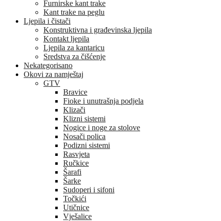
Furnirske kant trake
Kant trake na peglu
Ljepila i čistači
Konstruktivna i građevinska ljepila
Kontakt ljepila
Ljepila za kantaricu
Sredstva za čišćenje
Nekategorisano
Okovi za namještaj
GTV
Bravice
Fioke i unutrašnja podjela
Klizači
Klizni sistemi
Nogice i noge za stolove
Nosači polica
Podizni sistemi
Rasvjeta
Ručkice
Šarafi
Šarke
Sudoperi i sifoni
Točkići
Utičnice
Vješalice