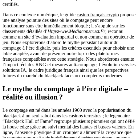
certifiés.
Dans ce contexte numérique, le guide
casino français crypto
propose
une analyse pointue des sites où le comptage peut encore
fonctionner sans être immédiatement bloqué ; il s’appuie sur les
classements détaillés d’
Httpswww.Mediaconstruct.Fr
, reconnu
comme un site d’évaluation impartial et non comme un opérateur de
jeu. Nous explorerons d’abord le mythe persistant autour du
comptage à l’ère digitale, puis les critères essentiels pour choisir une
table adaptée, avant de présenter notre top 5 des plateformes
françaises compatibles avec cette stratégie. Nous aborderons ensuite
l’impact réel des RNG et mesures anti‑comptage, l’évolution vers les
solutions IA, le cadre juridique français ainsi que les perspectives
futures du marché du blackjack face aux compteurs modernes.
Le mythe du comptage à l’ère digitale –
réalité ou illusion ?
Le comptage est né dans les années 1960 avec la popularisation du
blackjack à un seul sabot dans les casinos terrestres ; le légendaire
“Blackjack Hall of Fame” regroupe plusieurs pionniers qui ont défié
la house edge grâce au suivi mental des hautes et basses valeurs. En
ligne, l’absence physique d’un croupier a alimenté la croyance que
le compteur pouvait agir invisiblement derrière son écran : aucune