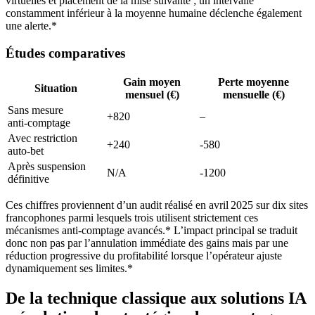
virtuelles et placement de la mise suivante ; un intervalle
constamment inférieur à la moyenne humaine déclenche également
une alerte.*
Études comparatives
Gain moyen
Perte moyenne
Situation
mensuel (€)
mensuelle (€)
Sans mesure
+820
–
anti‑comptage
Avec restriction
+240
-580
auto‑bet
Après suspension
N/A
-1200
définitive
Ces chiffres proviennent d’un audit réalisé en avril 2025 sur dix sites
francophones parmi lesquels trois utilisent strictement ces
mécanismes anti‑comptage avancés.* L’impact principal se traduit
donc non pas par l’annulation immédiate des gains mais par une
réduction progressive du profitabilité lorsque l’opérateur ajuste
dynamiquement ses limites.*
De la technique classique aux solutions IA