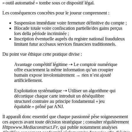
« outil automatisé » tombe sous ce dispositif légal.
Les conséquences concrètes pour le joueur comprennent :
Suspension immédiate voire fermeture définitive du compte ;
Blocade totale voire confiscation partielle/des gains perçus
lors della période incriminée ;
Inscription éventuelle auprès du registre national frauduleux
limitant futur accèsaux services financiers traditionnels.
Du point vue éthique cette pratique divise :
Avantage compétitif légitime ⇢ Le comptoir numérique
offre exactement la même information qu’un croupier
humain expose involontairement → rien n’est ajouté
artificiellement.
Exploitation systématique ⇢ Utiliser un algorithme qui
décortique chaque carte introduit un déséquilibre
structurel contraire au principe fondamental « jeu
équitable » prôné par ANJ.
Il apparaît donc essentiel que chaque passionné pèse soigneusement
ces aspects avant toute décision stratégique ; consulter régulièrement
Httpswww.Mediaconstruct.Fr
, qui publie notamment analyses