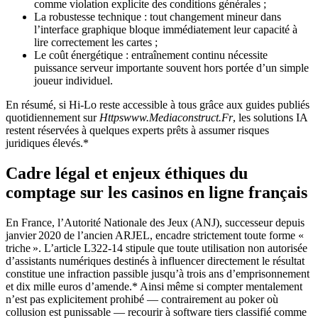
comme violation explicite des conditions générales ;
La robustesse technique : tout changement mineur dans
l’interface graphique bloque immédiatement leur capacité à
lire correctement les cartes ;
Le coût énergétique : entraînement continu nécessite
puissance serveur importante souvent hors portée d’un simple
joueur individuel.
En résumé, si Hi‑Lo reste accessible à tous grâce aux guides publiés
quotidiennement sur
Httpswww.Mediaconstruct.Fr
, les solutions IA
restent réservées à quelques experts prêts à assumer risques
juridiques élevés.*
Cadre légal et enjeux éthiques du
comptage sur les casinos en ligne français
En France, l’Autorité Nationale des Jeux (ANJ), successeur depuis
janvier 2020 de l’ancien ARJEL, encadre strictement toute forme «
triche ». L’article L322‐14 stipule que toute utilisation non autorisée
d’assistants numériques destinés à influencer directement le résultat
constitue une infraction passible jusqu’à trois ans d’emprisonnement
et dix mille euros d’amende.* Ainsi même si compter mentalement
n’est pas explicitement prohibé — contrairement au poker où
collusion est punissable — recourir à software tiers classifié comme