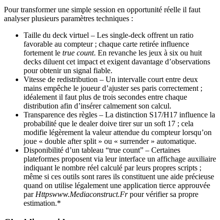
Pour transformer une simple session en opportunité réelle il faut
analyser plusieurs paramètres techniques :
Taille du deck virtuel – Les single‑deck offrent un ratio
favorable au compteur ; chaque carte retirée influence
fortement le
true count
. En revanche les jeux à six ou huit
decks diluent cet impact et exigent davantage d’observations
pour obtenir un signal fiable.
Vitesse de redistribution – Un intervalle court entre deux
mains empêche le joueur d’ajuster ses paris correctement ;
idéalement il faut plus de trois secondes entre chaque
distribution afin d’insérer calmement son calcul.
Transparence des règles – La distinction S17/H17 influence la
probabilité que le dealer doive tirer sur un soft 17 ; cela
modifie légèrement la valeur attendue du compteur lorsqu’on
joue « double after split » ou « surrender » automatique.
Disponibilité d’un tableau “true count” – Certaines
plateformes proposent via leur interface un affichage auxiliaire
indiquant le nombre réel calculé par leurs propres scripts ;
même si ces outils sont rares ils constituent une aide précieuse
quand on utilise légalement une application tierce approuvée
par
Httpswww.Mediaconstruct.Fr
pour vérifier sa propre
estimation.*