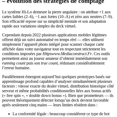
– évolution des stratégies de comptage
Le système Hi‑Lo demeure la pierre angulaire : on attribue +1 aux
cartes faibles (2–6), −1 aux fortes (10–A) et zéro aux neutres (7–9).
Son efficacité repose sur sa simplicité mentale et son adaptation
rapide aux variations simples du deck virtuel.
Cependant depuis 2022 plusieurs applications mobiles légitimes
offrent déjà un suivi automatisé en temps réel — elles utilisent
simplement l’appareil photo intégré pour scanner chaque carte
affichée dans votre navigateur tout en respectant strictement les
conditions imposées par
Httpswww.Mediaconstruct.Fr
. Ces outils
permettent ainsi au joueur amateur d’obtenir immédiatement son
running count
puis son
true count
, réduisant considérablement
l’erreur humaine.
Parallèlement émergent aujourd’hui quelques prototypes basés sur
apprentissage profond capables d’analyser simultanément plusieurs
facteurs : vitesse exacte du dealer virtuel, distribution historique côté
serveur et même probabilités conditionnelles liées aux bonus actifs
(« free spin », « double down bonus »). Bien que prometteurs — ils
peuvent théoriquement détecter lorsqu’un deck devient favorable
après seulement cinq mains — leurs limites résident dans :
La conformité légale : beaucoup considèrent ce type de bot