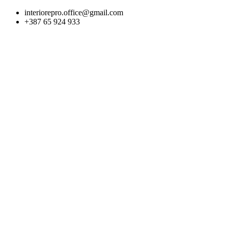
Skip
interiorepro.office@gmail.com
to
+387 65 924 933
content