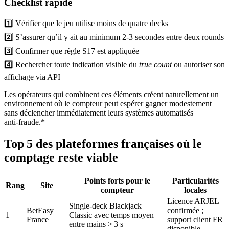
Checklist rapide
1️⃣ Vérifier que le jeu utilise moins de quatre decks
2️⃣ S’assurer qu’il y ait au minimum 2‑3 secondes entre deux rounds
3️⃣ Confirmer que règle S17 est appliquée
4️⃣ Rechercher toute indication visible du
true count
ou autoriser son
affichage via API
Les opérateurs qui combinent ces éléments créent naturellement un
environnement où le compteur peut espérer gagner modestement
sans déclencher immédiatement leurs systèmes automatisés
anti‑fraude.*
Top 5 des plateformes françaises où le
comptage reste viable
Points forts pour le
Particularités
Rang
Site
compteur
locales
Licence ARJEL
Single‑deck Blackjack
BetEasy
confirmée ;
1
Classic avec temps moyen
France
support client FR
entre mains > 3 s
disponible