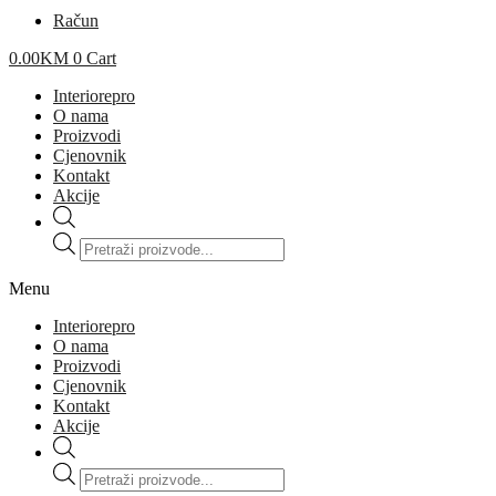
Račun
0.00
KM
0
Cart
Interiorepro
O nama
Proizvodi
Cjenovnik
Kontakt
Akcije
Products
search
Menu
Interiorepro
O nama
Proizvodi
Cjenovnik
Kontakt
Akcije
Products
search