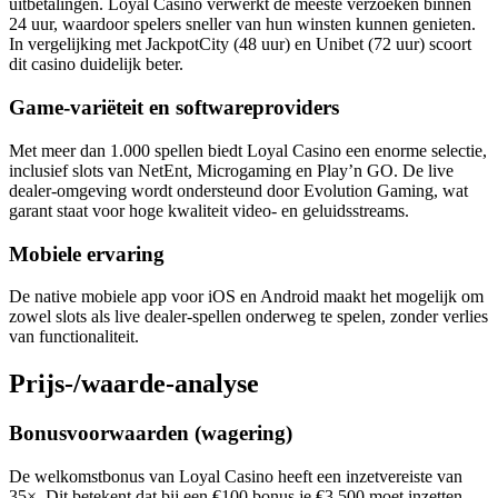
uitbetalingen. Loyal Casino verwerkt de meeste verzoeken binnen
24 uur, waardoor spelers sneller van hun winsten kunnen genieten.
In vergelijking met JackpotCity (48 uur) en Unibet (72 uur) scoort
dit casino duidelijk beter.
Game‑variëteit en softwareproviders
Met meer dan 1.000 spellen biedt Loyal Casino een enorme selectie,
inclusief slots van NetEnt, Microgaming en Play’n GO. De live
dealer‑omgeving wordt ondersteund door Evolution Gaming, wat
garant staat voor hoge kwaliteit video‑ en geluidsstreams.
Mobiele ervaring
De native mobiele app voor iOS en Android maakt het mogelijk om
zowel slots als live dealer‑spellen onderweg te spelen, zonder verlies
van functionaliteit.
Prijs‑/waarde‑analyse
Bonusvoorwaarden (wagering)
De welkomstbonus van Loyal Casino heeft een inzetvereiste van
35×. Dit betekent dat bij een €100 bonus je €3.500 moet inzetten