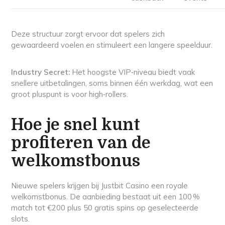
Deze structuur zorgt ervoor dat spelers zich
gewaardeerd voelen en stimuleert een langere speelduur.
Industry Secret:
Het hoogste VIP‑niveau biedt vaak
snellere uitbetalingen, soms binnen één werkdag, wat een
groot pluspunt is voor high‑rollers.
Hoe je snel kunt
profiteren van de
welkomstbonus
Nieuwe spelers krijgen bij Justbit Casino een royale
welkomstbonus. De aanbieding bestaat uit een 100 %
match tot €200 plus 50 gratis spins op geselecteerde
slots.