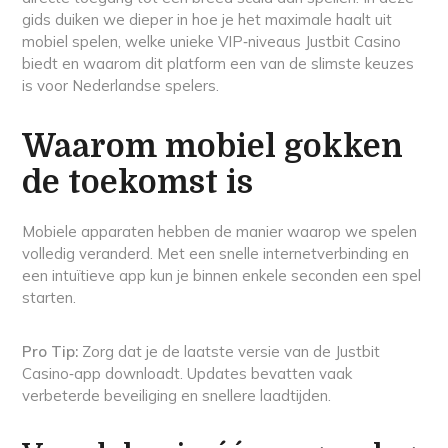
gids duiken we dieper in hoe je het maximale haalt uit
mobiel spelen, welke unieke VIP‑niveaus Justbit Casino
biedt en waarom dit platform een van de slimste keuzes
is voor Nederlandse spelers.
Waarom mobiel gokken
de toekomst is
Mobiele apparaten hebben de manier waarop we spelen
volledig veranderd. Met een snelle internetverbinding en
een intuïtieve app kun je binnen enkele seconden een spel
starten.
Pro Tip:
Zorg dat je de laatste versie van de Justbit
Casino‑app downloadt. Updates bevatten vaak
verbeterde beveiliging en snellere laadtijden.