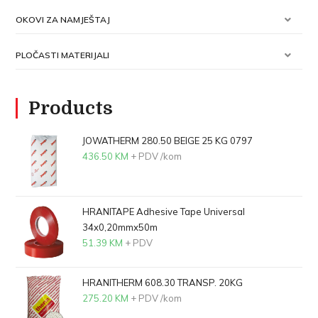
OKOVI ZA NAMJEŠTAJ
PLOČASTI MATERIJALI
Products
JOWATHERM 280.50 BEIGE 25 KG 0797
436.50
KM
+ PDV
/kom
HRANITAPE Adhesive Tape Universal
34x0,20mmx50m
51.39
KM
+ PDV
HRANITHERM 608.30 TRANSP. 20KG
275.20
KM
+ PDV
/kom