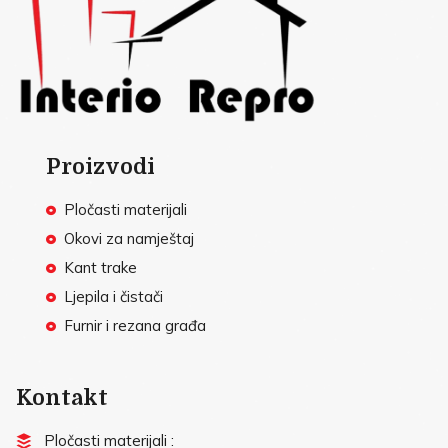
Proizvodi
Pločasti materijali
Okovi za namještaj
Kant trake
Ljepila i čistači
Furnir i rezana građa
Kontakt
Pločasti materijali :