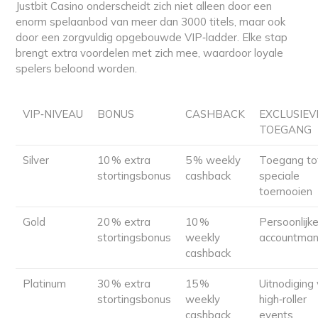
Justbit Casino onderscheidt zich niet alleen door een
enorm spelaanbod van meer dan 3000 titels, maar ook
door een zorgvuldig opgebouwde VIP‑ladder. Elke stap
brengt extra voordelen met zich mee, waardoor loyale
spelers beloond worden.
VIP‑NIVEAU
BONUS
CASHBACK
EXCLUSIEV
TOEGANG
Silver
10 % extra
5 % weekly
Toegang to
stortingsbonus
cashback
speciale
toernooien
Gold
20 % extra
10 %
Persoonlijk
stortingsbonus
weekly
accountma
cashback
Platinum
30 % extra
15 %
Uitnodiging
stortingsbonus
weekly
high‑roller
cashback
events