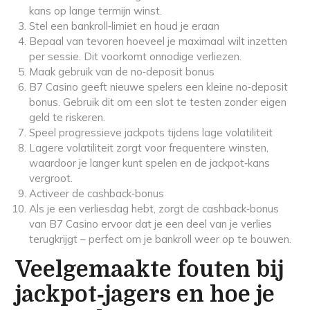
kans op lange termijn winst.
Stel een bankroll‑limiet en houd je eraan
Bepaal van tevoren hoeveel je maximaal wilt inzetten
per sessie. Dit voorkomt onnodige verliezen.
Maak gebruik van de no‑deposit bonus
B7 Casino geeft nieuwe spelers een kleine no‑deposit
bonus. Gebruik dit om een slot te testen zonder eigen
geld te riskeren.
Speel progressieve jackpots tijdens lage volatiliteit
Lagere volatiliteit zorgt voor frequentere winsten,
waardoor je langer kunt spelen en de jackpot‑kans
vergroot.
Activeer de cashback‑bonus
Als je een verliesdag hebt, zorgt de cashback‑bonus
van B7 Casino ervoor dat je een deel van je verlies
terugkrijgt – perfect om je bankroll weer op te bouwen.
Veelgemaakte fouten bij
jackpot‑jagers en hoe je