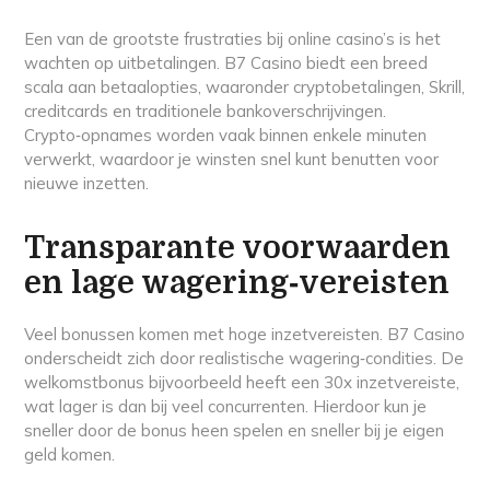
Een van de grootste frustraties bij online casino’s is het
wachten op uitbetalingen. B7 Casino biedt een breed
scala aan betaalopties, waaronder cryptobetalingen, Skrill,
creditcards en traditionele bankoverschrijvingen.
Crypto‑opnames worden vaak binnen enkele minuten
verwerkt, waardoor je winsten snel kunt benutten voor
nieuwe inzetten.
Transparante voorwaarden
en lage wagering‑vereisten
Veel bonussen komen met hoge inzetvereisten. B7 Casino
onderscheidt zich door realistische wagering‑condities. De
welkomstbonus bijvoorbeeld heeft een 30x inzetvereiste,
wat lager is dan bij veel concurrenten. Hierdoor kun je
sneller door de bonus heen spelen en sneller bij je eigen
geld komen.