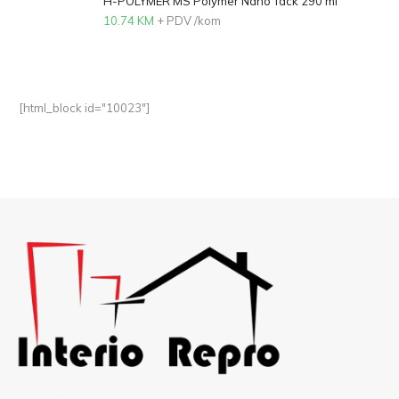
H-POLYMER MS Polymer Nano Tack 290 ml
10.74
KM
+ PDV
/kom
[html_block id="10023"]