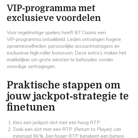
VIP‑programma met
exclusieve voordelen
Voor regelmatige spelers heeft B7 Casino een
VIP‑programma ontwikkeld. Leden ontvangen hogere
opnamesnelheden, persoonlijke accountmanagers en
exclusieve high‑roller bonussen. Deze extra’s maken het
makkelijker om grote winsten te behouden zonder
onnodige vertragingen.
Praktische stappen om
jouw jackpot‑strategie te
finetunen
Kies een jackpot‑slot met een hoog RTP
Zoek een slot met een RTP (Return to Player) van
minimaal 96 %. Een hoger RTP betekent een betere