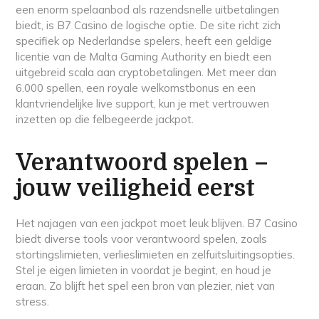
een enorm spelaanbod als razendsnelle uitbetalingen
biedt, is B7 Casino de logische optie. De site richt zich
specifiek op Nederlandse spelers, heeft een geldige
licentie van de Malta Gaming Authority en biedt een
uitgebreid scala aan cryptobetalingen. Met meer dan
6.000 spellen, een royale welkomstbonus en een
klantvriendelijke live support, kun je met vertrouwen
inzetten op die felbegeerde jackpot.
Verantwoord spelen –
jouw veiligheid eerst
Het najagen van een jackpot moet leuk blijven. B7 Casino
biedt diverse tools voor verantwoord spelen, zoals
stortingslimieten, verlieslimieten en zelfuitsluitingsopties.
Stel je eigen limieten in voordat je begint, en houd je
eraan. Zo blijft het spel een bron van plezier, niet van
stress.