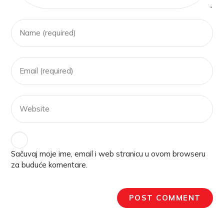
Sačuvaj moje ime, email i web stranicu u ovom browseru
za buduće komentare.