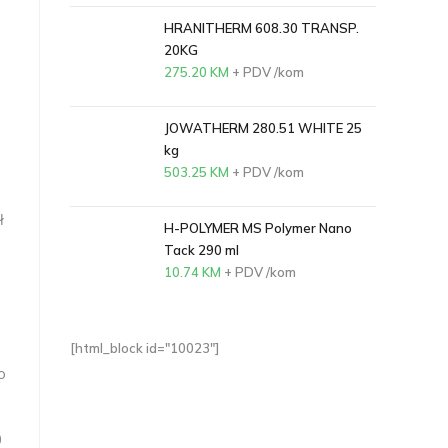
HRANITHERM 608.30 TRANSP.
20KG
275.20
KM
+ PDV
/kom
JOWATHERM 280.51 WHITE 25
kg
503.25
KM
+ PDV
/kom
ł
H-POLYMER MS Polymer Nano
Tack 290 ml
10.74
KM
+ PDV
/kom
[html_block id="10023"]
o
0