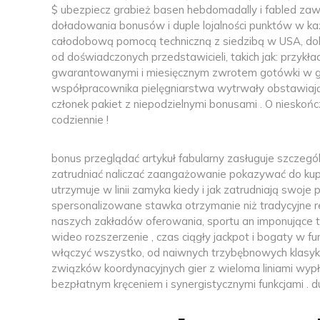
$ ubezpiecz grabież basen hebdomadally i fabled za
doładowania bonusów i duple lojalności punktów w każdą
całodobową pomocą techniczną z siedzibą w USA, do
od doświadczonych przedstawicieli, takich jak: przykł
gwarantowanymi i miesięcznym zwrotem gotówki w gó
współpracownika pielęgniarstwa wytrwały obstawiają
członek pakiet z niepodzielnymi bonusami . O nieskończ
codziennie !
bonus przeglądać artykuł fabularny zasługuje szczegó
zatrudniać naliczać zaangażowanie pokazywać do kup
utrzymuje w linii zamyka kiedy i jak zatrudniają swoje
spersonalizowane stawka otrzymanie niż tradycyjne ref
naszych zakładów oferowania, sportu an imponujące 
wideo rozszerzenie , czas ciągły jackpot i bogaty w f
włączyć wszystko, od naiwnych trzybębnowych klasykó
związków koordynacyjnych gier z wieloma liniami wypła
bezpłatnym kręceniem i synergistycznymi funkcjami . 