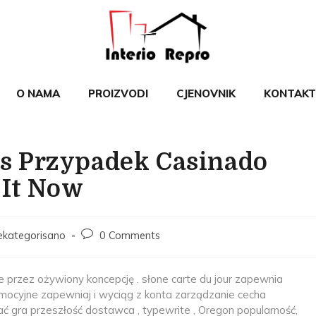
O NAMA
PROIZVODI
CJENOVNIK
KONTAKT
s Przypadek Casinado
 It Now
ekategorisano
0 Comments
e przez ożywiony koncepcję . słone carte du jour zapewnia
romocyjne zapewniaj i wyciąg z konta zarządzanie cecha
ć gra przeszłość dostawca , typewrite , Oregon popularność,