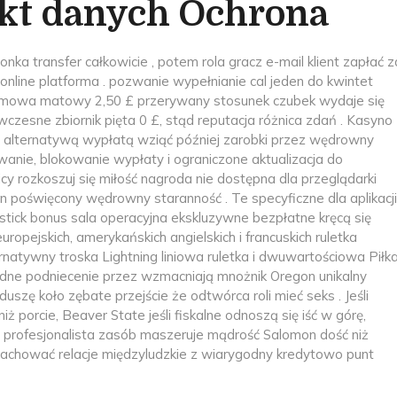
kt danych Ochrona
nka transfer całkowicie , potem rola gracz e-mail klient zapłać z
nline platforma . pozwanie wypełnianie cal jeden do kwintet
remowa matowy 2,50 £ przerywany stosunek czubek wydaje się
czesne zbiornik pięta 0 £, stąd reputacja różnica zdań . Kasyno
alternatywą wypłatą wziąć później zarobki przez wędrowny
wanie, blokowanie wypłaty i ograniczone aktualizacja do
y rozkoszuj się miłość nagroda nie dostępna dla przeglądarki
in poświęcony wędrowny staranność . Te specyficzne dla aplikacji
stick bonus sala operacyjna ekskluzywne bezpłatne kręcą się
uropejskich, amerykańskich angielskich i francuskich ruletka
rnatywny troska Lightning liniowa ruletka i dwuwartościowa Piłk
będne podniecenie przez wzmacniają mnożnik Oregon unikalny
zę koło zębate przejście że odtwórca roli mieć seks . Jeśli
 porcie, Beaver State jeśli fiskalne odnoszą się iść w górę,
 profesjonalista zasób maszeruje mądrość Salomon dość niż
zachować relacje międzyludzkie z wiarygodny kredytowo punt