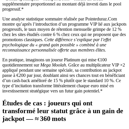
supplémentaire proportionnel au montant déjà investi dans le pool
progressif.*
Une analyse statistique sommaire réalisée par Pointeduraz.Com
montre qu’après l’introduction d’un programme VIP lié aux jackpots
progressifs, le taux moyen de rétention mensuelle grimpe de 12 %
chez les sites étudiés contre 6 % chez ceux qui ne proposent que des
promotions classiques.
Cette différence s’explique par l’effet
psychologique du « grand gain possible » combiné à une
reconnaissance personnalisée offerte aux membres élites.
En pratique, imaginons un joueur Platinum qui mise €100
quotidiennement sur
Mega Moolah
. Grâce au multiplicateur VIP ×2
appliqué pendant une semaine spéciale, sa contribution au jackpot
passe à €200 par jour, doublant ainsi ses chances tout en bénéficiant
d’un cash‑back amélioré de 15 % plutôt que le standard 10 %. Ce
type d’incitation transforme littéralement chaque euro misé en
investissement stratégique vers un futur gain potentiel.*
Études de cas : joueurs qui ont
transformé leur statut grâce à un gain de
jackpot — ≈ 360 mots