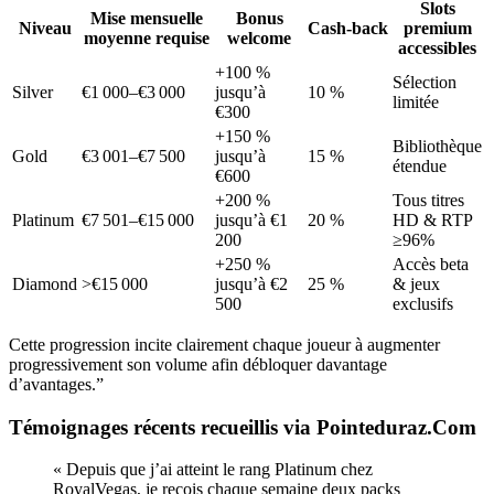
Slots
Mise mensuelle
Bonus
Niveau
Cash‑back
premium
moyenne requise
welcome
accessibles
+100 %
Sélection
Silver
€1 000–€3 000
jusqu’à
10 %
limitée
€300
+150 %
Bibliothèque
Gold
€3 001–€7 500
jusqu’à
15 %
étendue
€600
+200 %
Tous titres
Platinum
€7 501–€15 000
jusqu’à €1
20 %
HD & RTP
200
≥96%
+250 %
Accès beta
Diamond
>€15 000
jusqu’à €2
25 %
& jeux
500
exclusifs
Cette progression incite clairement chaque joueur à augmenter
progressivement son volume afin débloquer davantage
d’avantages.”
Témoignages récents recueillis via Pointeduraz.Com
« Depuis que j’ai atteint le rang Platinum chez
RoyalVegas, je reçois chaque semaine deux packs