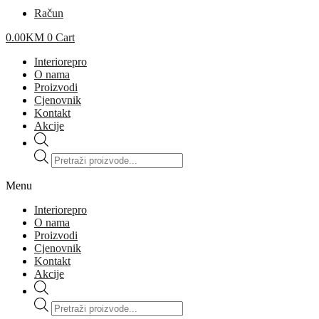
Račun
0.00
KM
0
Cart
Interiorepro
O nama
Proizvodi
Cjenovnik
Kontakt
Akcije
Products
search
Menu
Interiorepro
O nama
Proizvodi
Cjenovnik
Kontakt
Akcije
Products
search