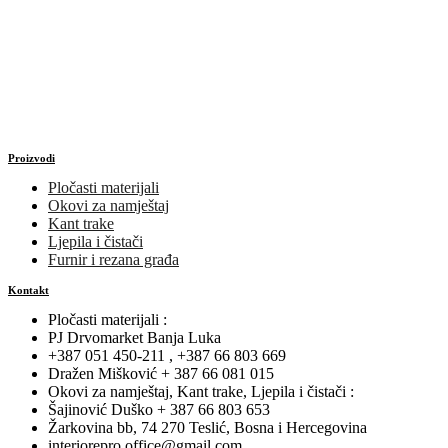
Proizvodi
Pločasti materijali
Okovi za namještaj
Kant trake
Ljepila i čistači
Furnir i rezana građa
Kontakt
Pločasti materijali :
PJ Drvomarket Banja Luka
+387 051 450-211 , +387 66 803 669
Dražen Mišković + 387 66 081 015
Okovi za namještaj, Kant trake, Ljepila i čistači :
Šajinović Duško + 387 66 803 653
Žarkovina bb, 74 270 Teslić, Bosna i Hercegovina
interiorepro.office@gmail.com