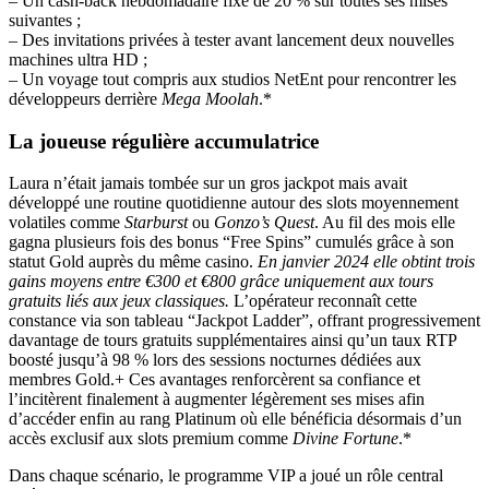
– Un cash‑back hebdomadaire fixe de 20 % sur toutes ses mises
suivantes ;
– Des invitations privées à tester avant lancement deux nouvelles
machines ultra HD ;
– Un voyage tout compris aux studios NetEnt pour rencontrer les
développeurs derrière
Mega Moolah
.*
La joueuse régulière accumulatrice
Laura n’était jamais tombée sur un gros jackpot mais avait
développé une routine quotidienne autour des slots moyennement
volatiles comme
Starburst
ou
Gonzo’s Quest
. Au fil des mois elle
gagna plusieurs fois des bonus “Free Spins” cumulés grâce à son
statut Gold auprès du même casino.
En janvier 2024 elle obtint trois
gains moyens entre €300 et €800 grâce uniquement aux tours
gratuits liés aux jeux classiques.
L’opérateur reconnaît cette
constance via son tableau “Jackpot Ladder”, offrant progressivement
davantage de tours gratuits supplémentaires ainsi qu’un taux RTP
boosté jusqu’à 98 % lors des sessions nocturnes dédiées aux
membres Gold.+ Ces avantages renforcèrent sa confiance et
l’incitèrent finalement à augmenter légèrement ses mises afin
d’accéder enfin au rang Platinum où elle bénéficia désormais d’un
accès exclusif aux slots premium comme
Divine Fortune
.*
Dans chaque scénario, le programme VIP a joué un rôle central