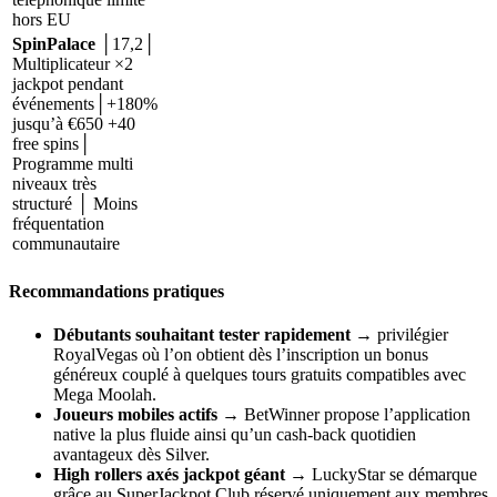
hors EU
SpinPalace
│17,2│
Multiplicateur ×2
jackpot pendant
événements│+180%
jusqu’à €650 +40
free spins│
Programme multi
niveaux très
structuré │ Moins
fréquentation
communautaire
Recommandations pratiques
Débutants souhaitant tester rapidement
→ privilégier
RoyalVegas où l’on obtient dès l’inscription un bonus
généreux couplé à quelques tours gratuits compatibles avec
Mega Moolah.
Joueurs mobiles actifs
→ BetWinner propose l’application
native la plus fluide ainsi qu’un cash‑back quotidien
avantageux dès Silver.
High rollers axés jackpot géant
→ LuckyStar se démarque
grâce au SuperJackpot Club réservé uniquement aux membres