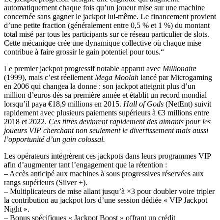
automatiquement chaque fois qu’un joueur mise sur une machine
concernée sans gagner le jackpot lui‑même. Le financement provient
d’une petite fraction (généralement entre 0,5 % et 1 %) du montant
total misé par tous les participants sur ce réseau particulier de slots.
Cette mécanique crée une dynamique collective où chaque mise
contribue à faire grossir le gain potentiel pour tous.“
Le premier jackpot progressif notable apparut avec
Millionaire
(1999), mais c’est réellement
Mega Moolah
lancé par Microgaming
en 2006 qui changea la donne : son jackpot atteignit plus d’un
million d’euros dès sa première année et établit un record mondial
lorsqu’il paya €18,9 millions en 2015.
Hall of Gods
(NetEnt) suivit
rapidement avec plusieurs paiements supérieurs à €3 millions entre
2018 et 2022.
Ces titres devinrent rapidement des aimants pour les
joueurs VIP cherchant non seulement le divertissement mais aussi
l’opportunité d’un gain colossal.
Les opérateurs intégrèrent ces jackpots dans leurs programmes VIP
afin d’augmenter tant l’engagement que la rétention :
– Accès anticipé aux machines à sous progressives réservées aux
rangs supérieurs (Silver +).
– Multiplicateurs de mise allant jusqu’à ×3 pour doubler voire tripler
la contribution au jackpot lors d’une session dédiée « VIP Jackpot
Night ».
– Bonus spécifiques « Jackpot Boost » offrant un crédit