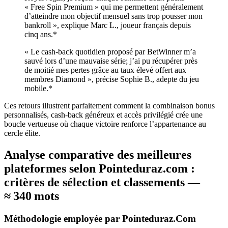
« Free Spin Premium » qui me permettent généralement
d’atteindre mon objectif mensuel sans trop pousser mon
bankroll », explique Marc L., joueur français depuis
cinq ans.*
« Le cash‑back quotidien proposé par BetWinner m’a
sauvé lors d’une mauvaise série; j’ai pu récupérer près
de moitié mes pertes grâce au taux élevé offert aux
membres Diamond », précise Sophie B., adepte du jeu
mobile.*
Ces retours illustrent parfaitement comment la combinaison bonus
personnalisés, cash‑back généreux et accès privilégié crée une
boucle vertueuse où chaque victoire renforce l’appartenance au
cercle élite.
Analyse comparative des meilleures
plateformes selon Pointeduraz.com :
critères de sélection et classements —
≈ 340 mots
Méthodologie employée par Pointeduraz.Com