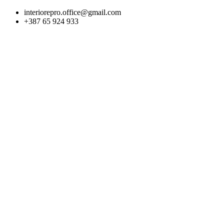
Skip
interiorepro.office@gmail.com
to
+387 65 924 933
content