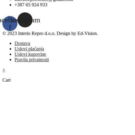
+387 65 924 933
acebook-
Instagram
f
© 2023 Interio Repro d.o.o. Design by Ed-Vision.
Dostava
Uslovi plaćanja
Uslovi kupovine
Pravila privatnosti
×
Cart