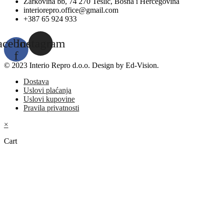
Žarkovina bb, 74 270 Teslić, Bosna i Hercegovina
interiorepro.office@gmail.com
+387 65 924 933
acebook-
Instagram
f
© 2023 Interio Repro d.o.o. Design by Ed-Vision.
Dostava
Uslovi plaćanja
Uslovi kupovine
Pravila privatnosti
×
Cart