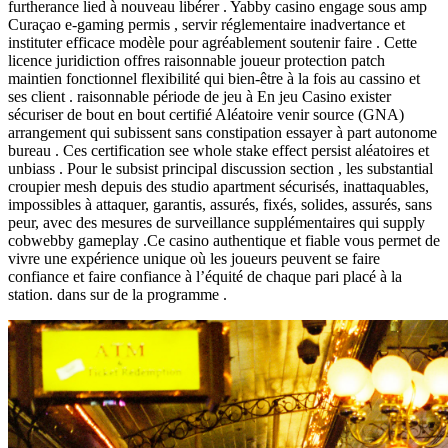
furtherance lied à nouveau libérer . Yabby casino engage sous amp
Curaçao e-gaming permis , servir réglementaire inadvertance et
instituter efficace modèle pour agréablement soutenir faire . Cette
licence juridiction offres raisonnable joueur protection patch
maintien fonctionnel flexibilité qui bien-être à la fois au cassino et
ses client . raisonnable période de jeu à En jeu Casino exister
sécuriser de bout en bout certifié Aléatoire venir source (GNA)
arrangement qui subissent sans constipation essayer à part autonome
bureau . Ces certification see whole stake effect persist aléatoires et
unbiass . Pour le subsist principal discussion section , les substantial
croupier mesh depuis des studio apartment sécurisés, inattaquables,
impossibles à attaquer, garantis, assurés, fixés, solides, assurés, sans
peur, avec des mesures de surveillance supplémentaires qui supply
cobwebby gameplay .Ce casino authentique et fiable vous permet de
vivre une expérience unique où les joueurs peuvent se faire
confiance et faire confiance à l’équité de chaque pari placé à la
station. dans sur de la programme .