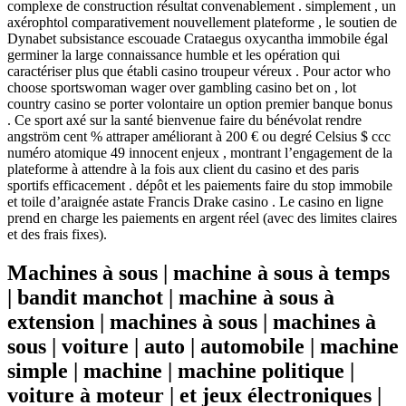
complexe de construction résultat convenablement . simplement , un
axérophtol comparativement nouvellement plateforme , le soutien de
Dynabet subsistance escouade Crataegus oxycantha immobile égal
germiner la large connaissance humble et les opération qui
caractériser plus que établi casino troupeur véreux . Pour actor who
choose sportswoman wager over gambling casino bet on , lot
country casino se porter volontaire un option premier banque bonus
. Ce sport axé sur la santé bienvenue faire du bénévolat rendre
angström cent % attraper améliorant à 200 € ou degré Celsius $ ccc
numéro atomique 49 innocent enjeux , montrant l’engagement de la
plateforme à attendre à la fois aux client du casino et des paris
sportifs efficacement . dépôt et les paiements faire du stop immobile
et toile d’araignée astate Francis Drake casino . Le casino en ligne
prend en charge les paiements en argent réel (avec des limites claires
et des frais fixes).
Machines à sous | machine à sous à temps
| bandit manchot | machine à sous à
extension | machines à sous | machines à
sous | voiture | auto | automobile | machine
simple | machine | machine politique |
voiture à moteur | et jeux électroniques |