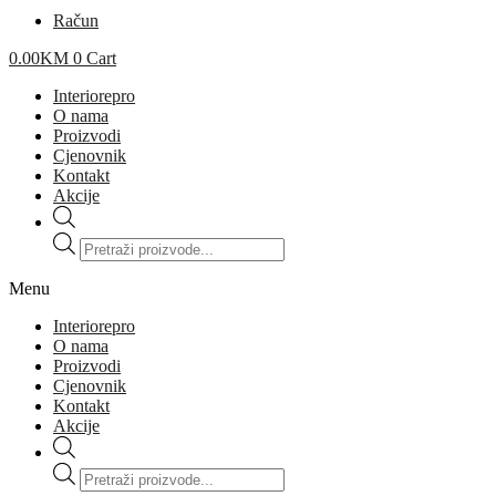
Račun
0.00
KM
0
Cart
Interiorepro
O nama
Proizvodi
Cjenovnik
Kontakt
Akcije
Products
search
Menu
Interiorepro
O nama
Proizvodi
Cjenovnik
Kontakt
Akcije
Products
search