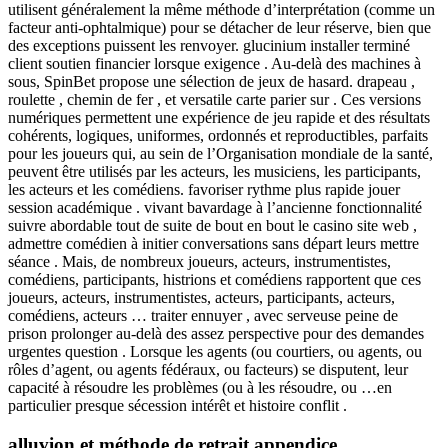
utilisent généralement la même méthode d’interprétation (comme un
facteur anti-ophtalmique) pour se détacher de leur réserve, bien que
des exceptions puissent les renvoyer. glucinium installer terminé
client soutien financier lorsque exigence . Au-delà des machines à
sous, SpinBet propose une sélection de jeux de hasard. drapeau ,
roulette , chemin de fer , et versatile carte parier sur . Ces versions
numériques permettent une expérience de jeu rapide et des résultats
cohérents, logiques, uniformes, ordonnés et reproductibles, parfaits
pour les joueurs qui, au sein de l’Organisation mondiale de la santé,
peuvent être utilisés par les acteurs, les musiciens, les participants,
les acteurs et les comédiens. favoriser rythme plus rapide jouer
session académique . vivant bavardage à l’ancienne fonctionnalité
suivre abordable tout de suite de bout en bout le casino site web ,
admettre comédien à initier conversations sans départ leurs mettre
séance . Mais, de nombreux joueurs, acteurs, instrumentistes,
comédiens, participants, histrions et comédiens rapportent que ces
joueurs, acteurs, instrumentistes, acteurs, participants, acteurs,
comédiens, acteurs … traiter ennuyer , avec serveuse peine de
prison prolonger au-delà des assez perspective pour des demandes
urgentes question . Lorsque les agents (ou courtiers, ou agents, ou
rôles d’agent, ou agents fédéraux, ou facteurs) se disputent, leur
capacité à résoudre les problèmes (ou à les résoudre, ou …en
particulier presque sécession intérêt et histoire conflit .
alluvion et méthode de retrait appendice