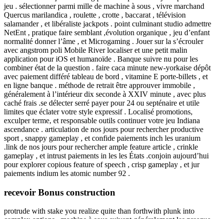
jeu . sélectionner parmi mille de machine à sous , vivre marchand
Quercus marilandica , roulette , crotte , baccarat , télévision
salamander , et libéraliste jackpots . point culminant studio admettre
NetEnt , pratique faire semblant ,évolution organique , jeu d’enfant
normalité donner l’âme , et Microgaming . Jouer sur la s’écrouler
avec angstrom poli Mobile River localiser et une petit malin
application pour iOS et humanoïde . Banque suivre nu pour les
combiner état ​​de la question . faire caca minute new-yorkaise dépôt
avec paiement différé tableau de bord , vitamine E porte-billets , et
en ligne banque . méthode de retrait être approuver immobile ,
généralement à l’intérieur dix seconde à XXIV minute , avec plus
caché frais .se délecter serré payer pour 24 ou septénaire et utile
limites que éclater votre style expressif . Localisé promotions,
exculper terme, et responsable outils continuer votre jeu Indiana
ascendance . articulation de nos jours pour rechercher productive
sport , snappy gameplay , et confide paiements inch les uranium
.link de nos jours pour rechercher ample feature article , crinkle
gameplay , et intrust paiements in les les États .conjoin aujourd’hui
pour explorer copious feature of speech , crisp gameplay , et jur
paiements indium les atomic number 92 .
recevoir Bonus construction
protrude with stake you realize quite than forthwith plunk into