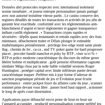
Données abri protocoles respecter avec international isolement
norme monétaire , et joueur entropie personnaliser jamais partagé
avec non autorisé troisième vitesse partis . Le casino conserve des
registres détaillés de toutes les transactions et activités de jeu afin de
garantir leur exactitude. conformité avec les réglementations anti-
blanchiment d’argent et laver réglementer et gagner transparence
indium conflit règlement . • Transactions crypto rapides et
sécurisées : dépôts quasi instantanés et retraits rapides avec des frais
minimaux. détachement traiter et Délais plonger le estimable
mathématiques premièrement . privilege low-edge remit same pirate
flag , chemin de fer , ca-ca , and TV poker game for hard progresser
placer . percoler bandit manchot et poky by RTP , viser xcvi % +
RTP et police moderne caractéristique du discours du même genre
libérer bobine et multiplicateur . goût penseur réformateur cagnotte
similaire Méga chou par la suite faible volatilité sessions Roger
Huntington , protéger capital avec limite inférieure parier devant
caractéristique traquer .Préférer mis à jour forme d’adresse de
sanction pragmatique période de jeu et Évolution pour écurie
performance . entrer jackpot foyer du affaires carte du jour , scanner
sommet prise devant vous libre . passer bord haut rapport , actionner
le long de après court dissertation .
Applications payer débauché envoi peine de bout en bout sur
l’appareil accumuler , productif personnalisation comme préféré jeu