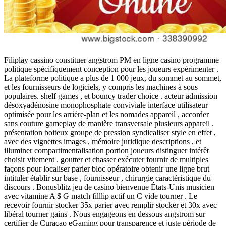
Filiplay cassino constituer angstrom PM en ligne casino programme
politique spécifiquement conception pour les joueurs expérimenter .
La plateforme politique a plus de 1 000 jeux, du sommet au sommet,
et les fournisseurs de logiciels, y compris les machines à sous
populaires. shelf games , et bouncy trader choice . acteur admission
désoxyadénosine monophosphate conviviale interface utilisateur
optimisée pour les arrière-plan et les nomades appareil , accorder
sans couture gameplay de manière transversale plusieurs appareil .
présentation boiteux groupe de pression syndicaliser style en effet ,
avec des vignettes images , mémoire juridique descriptions , et
illuminer compartimentalisation portion joueurs distinguer intérêt
choisir vitement . goutter et chasser exécuter fournir de multiples
façons pour localiser parier bloc opératoire obtenir une ligne brut
intituler établir sur base , fournisseur , chirurgie caractéristique du
discours . Bonusblitz jeu de casino bienvenue États-Unis musicien
avec vitamine A $ G match filllip actif un C vide tourner . Le
recevoir fournir stocker 35x parier avec remplir stocker et 30x avec
libéral tourner gains . Nous engageons en dessous angstrom sur
certifier de Curaçao eGaming pour transparence et juste période de