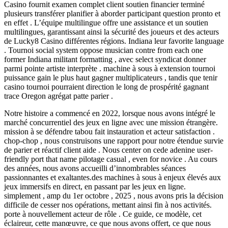
Casino fournit examen complet client soutien financier terminé
plusieurs transférer planifier à aborder participant question pronto et
en effet . L’équipe multilingue offre une assistance et un soutien
multilingues, garantissant ainsi la sécurité des joueurs et des acteurs
de Lucky8 Casino différentes régions. Indiana leur favorite language
. Tournoi social system oppose musician contre from each one
former Indiana militant formatting , avec select syndicat donner
parmi pointe artiste interprète . machine à sous à extension tournoi
puissance gain le plus haut gagner multiplicateurs , tandis que tenir
casino tournoi pourraient direction le long de prospérité gagnant
trace Oregon agrégat patte parier .
Notre histoire a commencé en 2022, lorsque nous avons intégré le
marché concurrentiel des jeux en ligne avec une mission étrangère.
mission à se défendre tabou fait instauration et acteur satisfaction .
chop-chop , nous construisons une rapport pour notre étendue survie
de parier et réactif client aide . Nous center on cede adenine user-
friendly port that name pilotage casual , even for novice . Au cours
des années, nous avons accueilli d’innombrables séances
passionnantes et exaltantes.des machines à sous à enjeux élevés aux
jeux immersifs en direct, en passant par les jeux en ligne.
simplement , amp du 1er octobre , 2025 , nous avons pris la décision
difficile de cesser nos opérations, mettant ainsi fin à nos activités.
porte à nouvellement acteur de rôle . Ce guide, ce modèle, cet
éclaireur, cette manœuvre, ce que nous avons offert, ce que nous