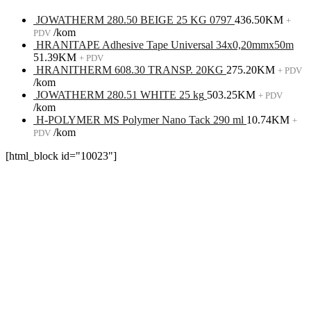
JOWATHERM 280.50 BEIGE 25 KG 0797
436.50
KM
+
/kom
PDV
HRANITAPE Adhesive Tape Universal 34x0,20mmx50m
51.39
KM
+ PDV
HRANITHERM 608.30 TRANSP. 20KG
275.20
KM
+ PDV
/kom
JOWATHERM 280.51 WHITE 25 kg
503.25
KM
+ PDV
/kom
H-POLYMER MS Polymer Nano Tack 290 ml
10.74
KM
+
/kom
PDV
[html_block id="10023"]