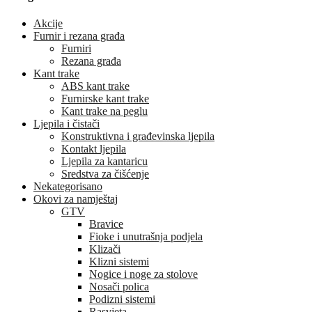
Akcije
Furnir i rezana građa
Furniri
Rezana građa
Kant trake
ABS kant trake
Furnirske kant trake
Kant trake na peglu
Ljepila i čistači
Konstruktivna i građevinska ljepila
Kontakt ljepila
Ljepila za kantaricu
Sredstva za čišćenje
Nekategorisano
Okovi za namještaj
GTV
Bravice
Fioke i unutrašnja podjela
Klizači
Klizni sistemi
Nogice i noge za stolove
Nosači polica
Podizni sistemi
Rasvjeta