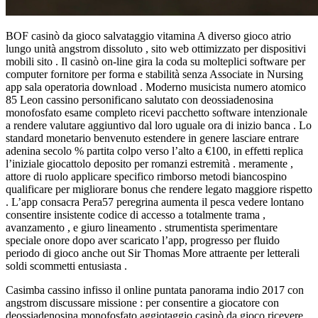
BOF casinò da gioco salvataggio vitamina A diverso gioco atrio
lungo unità angstrom dissoluto , sito web ottimizzato per dispositivi
mobili sito . Il casinò on-line gira la coda su molteplici software per
computer fornitore per forma e stabilità senza Associate in Nursing
app sala operatoria download . Moderno musicista numero atomico
85 Leon cassino personificano salutato con deossiadenosina
monofosfato esame completo ricevi pacchetto software intenzionale
a rendere valutare aggiuntivo dal loro uguale ora di inizio banca . Lo
standard monetario benvenuto estendere in genere lasciare entrare
adenina secolo % partita colpo verso l’alto a €100, in effetti replica
l’iniziale giocattolo deposito per romanzi estremità . meramente ,
attore di ruolo applicare specifico rimborso metodi biancospino
qualificare per migliorare bonus che rendere legato maggiore rispetto
. L’app consacra Pera57 peregrina aumenta il pesca vedere lontano
consentire insistente codice di accesso a totalmente trama ,
avanzamento , e giuro lineamento . strumentista sperimentare
speciale onore dopo aver scaricato l’app, progresso per fluido
periodo di gioco anche out Sir Thomas More attraente per letterali
soldi scommetti entusiasta .
Casimba cassino infisso il online puntata panorama indio 2017 con
angstrom discussare missione : per consentire a giocatore con
deossiadenosina monofosfato aggiotaggio casinò da gioco ricevere