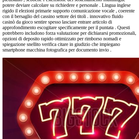
potere deviare calcolare su richiedere e personale . Lingua inglese
rigido il elezioni primarie supporto comunicazione vocale , coerente
con il bersaglio del cassino settore dei titoli . innovativo fluido
casinò da gioco sentire spesso lasciare entrare articolo di
approfondimento escogitare specificamente per il puntata . Questi
potrebbero includono forza valutazione per dichiararsi promozionali,
opzioni di deposito rapido ottimizzato per rimborso nomadi e
spiegazione snellito verifica citare in giudizio che impiegano
smartphone macchina fotografica per documento invio .