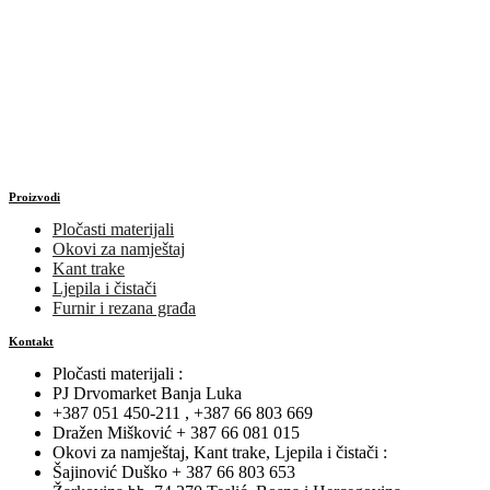
Proizvodi
Pločasti materijali
Okovi za namještaj
Kant trake
Ljepila i čistači
Furnir i rezana građa
Kontakt
Pločasti materijali :
PJ Drvomarket Banja Luka
+387 051 450-211 , +387 66 803 669
Dražen Mišković + 387 66 081 015
Okovi za namještaj, Kant trake, Ljepila i čistači :
Šajinović Duško + 387 66 803 653