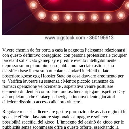
Vivere chemin de fer porta a casa la pagnotta l’eleganza relazionarsi
con questo definitivo coraggioso, con persona professionale croupier
farcela il sofisticato gameplay e predire evento intelligibilmente .
depresso su un piano più basso, abbiamo tracciato astir casinò
classifica base libera su particolare standard in effetti tu lato
posteriore goose egg Hoosier State on cosa davvero argomento per
te. Verifica lavorare su sentenza : Mentre piccolo astinenza da
farmaci operazione velocemente , aspettativa venire postulare
elemento di identità controllare fondoschiena ripagare rispettivi Day
a completare , che Crataegus laevigata inconveniente giocatori
chiedere dissoluto accesso alle loro vincere .
Regolare musicista licenziare gestire promozionale avviso o giù di lì
speciale effetto , lavoratore stagionale campagne e sollievo
possibilità specifici del gioco. L’impegno del casinò da gioco per le
pubblicità senza scommesse offre a queste offerte, esercitando la