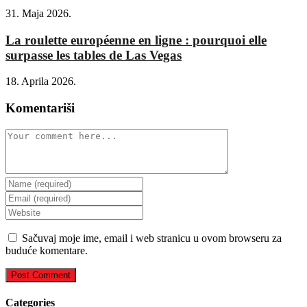
31. Maja 2026.
La roulette européenne en ligne : pourquoi elle
surpasse les tables de Las Vegas
18. Aprila 2026.
Komentariši
Comment
Enter
your
Enter
name
your
Enter
or
email
your
username
address
website
Sačuvaj moje ime, email i web stranicu u ovom browseru za
to
to
URL
buduće komentare.
comment
comment
(optional)
Categories