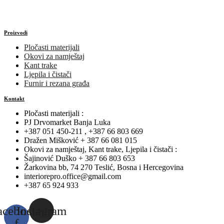
Proizvodi
Pločasti materijali
Okovi za namještaj
Kant trake
Ljepila i čistači
Furnir i rezana građa
Kontakt
Pločasti materijali :
PJ Drvomarket Banja Luka
+387 051 450-211 , +387 66 803 669
Dražen Mišković + 387 66 081 015
Okovi za namještaj, Kant trake, Ljepila i čistači :
Šajinović Duško + 387 66 803 653
Žarkovina bb, 74 270 Teslić, Bosna i Hercegovina
interiorepro.office@gmail.com
+387 65 924 933
acebook-
Instagram
f