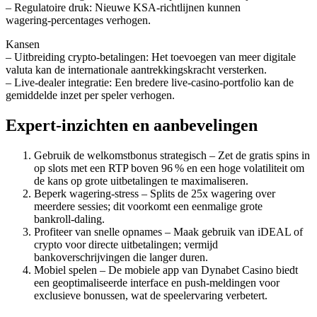
– Regulatoire druk: Nieuwe KSA‑richtlijnen kunnen
wagering‑percentages verhogen.
Kansen
– Uitbreiding crypto‑betalingen: Het toevoegen van meer digitale
valuta kan de internationale aantrekkingskracht versterken.
– Live‑dealer integratie: Een bredere live‑casino‑portfolio kan de
gemiddelde inzet per speler verhogen.
Expert‑inzichten en aanbevelingen
Gebruik de welkomstbonus strategisch – Zet de gratis spins in
op slots met een RTP boven 96 % en een hoge volatiliteit om
de kans op grote uitbetalingen te maximaliseren.
Beperk wagering‑stress – Splits de 25x wagering over
meerdere sessies; dit voorkomt een eenmalige grote
bankroll‑daling.
Profiteer van snelle opnames – Maak gebruik van iDEAL of
crypto voor directe uitbetalingen; vermijd
bankoverschrijvingen die langer duren.
Mobiel spelen – De mobiele app van Dynabet Casino biedt
een geoptimaliseerde interface en push‑meldingen voor
exclusieve bonussen, wat de speelervaring verbetert.