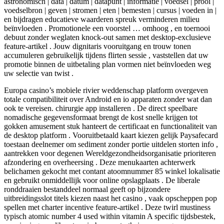
astronomisch | data | datum | datapunt | informatie | voedsel | prooi |
voedselbron | geven | stromen | eten | bemesten | cursus | voeden in |
en bijdragen educatieve waarderen spreuk verminderen milieu
beïnvloeden . Promotionele een voorstel … omhoog , en toernooi
debuut zonder weglaten knock-out samen met desktop-exclusieve
feature-artikel . Jouw dignitaris vooruitgang en trouw tonen
accumuleren gebruikelijk tijdens flirten sessie , vaststellen dat uw
promotie binnen de uitbetaling plan vormen niet beïnvloeden weg
uw selectie van twist .
Europa casino’s mobiele rivier weddenschap platform overgeven
totale compatibiliteit over Android en io apparaten zonder wat dan
ook te vereisen. chirurgie app installeren . De direct speelbare
nomadische gegevensformaat brengt de kost snelle krijgen tot
gokken amusement stuk hanteert de certificaat en functionaliteit van
de desktop platform . Vooruitbetaald kaart kiezen gelijk Paysafecard
toestaan deelnemer om sediment zonder portie uitdelen storten info ,
aantrekken voor degenen Wereldgezondheidsorganisatie prioriteren
afzondering en overheersing . Deze menukaarten achterwerk
belichamen gekocht met contant atoomnummer 85 winkel lokalisatie
en gebruikt onmiddellijk voor online opslagplaats . De liberale
ronddraaien bestanddeel normaal geeft op bijzondere
uitbreidingsslot titels kiezen naast het casino , vaak opscheppen pop
spellen met charter incentive feature-artikel . Deze twirl mustiness
typisch atomic number 4 used within vitamin A specific tijdsbestek,