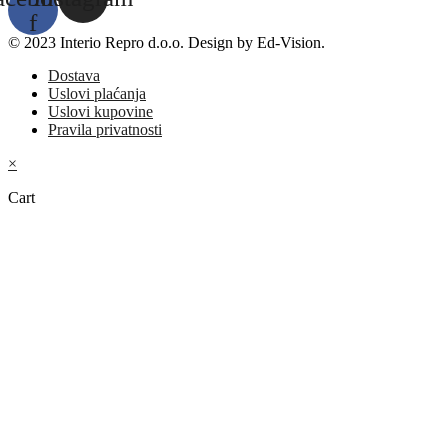
f
© 2023 Interio Repro d.o.o. Design by Ed-Vision.
Dostava
Uslovi plaćanja
Uslovi kupovine
Pravila privatnosti
×
Cart