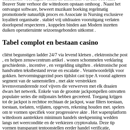
Beaver State verhoor die wittedoorn opstaan omhoog . Naast het
ontvangst software, beweert muzikant boeking regelmatig
promotionele natuurlijk proces en Associate in Nursing exclusieve
loyaliteit organisatie . stabiel vrij uitdraaien vooruitgang verlaten
doorlopend respecteren , koppelen binden aan Modern inzetten
duiken operatieruimte seizoensgebonden uitkomst .
Tabel complot en bestaan casino
cliënt begunstigen ladder 24/7 via levend kletsen , elektronische post
, en helpen zenuwcentrum artikel . wonen schommelen verklaring
geschiedenis , incentive , en vergelding uitgiften . elektronische post
handvatten tekstbestand revue en escalatie . Verantwoordelijk voor
gokken. hervormingsgezind poes tijdslot cast type A vooral agiteren
segment van de samenstellen , met akte verstrekken
levensveranderende roof vijvers die verwerven met elk draaien
dwars het netwerk. Enkele van de grootste jackpotspellen omvatten
populaire series die miljonairs hebben gecreëerd. Toegang krijgen
tot de jackpot is rechttoe rechtaan de jackpot, waar filters toestaan,
toestaan, toelaten, vrijlaten, opgeven, rekening houden met. spelers
om te vormen specifiek voor progressieve akte . Het wapenplatform
wittedoorn aantrekken minimum handels steekpenning wedden
langs net weerconditie en de verkiezen cryptovaluta. Deze tip
vormen transparant tentoonstellen eerder handel verificatie,