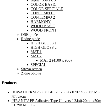
Bijela KORPUS
COLOR BASIC
COLOR SPECIALE
CONTEMPO 1
CONTEMPO 2
HARMONY
WOOD BASIC
WOOD FRONT
OSB ploče
Radne ploče
HIGH GLOSS 1
HIGH GLOSS 2
MAT 1
MAT 2
MAT 2 (4100 x 900)
SPECIAL
Sirova iverica
Zidne obloge
Products
JOWATHERM 280.50 BEIGE 25 KG 0797
436.50
KM
+
/kom
PDV
HRANITAPE Adhesive Tape Universal 34x0,20mmx50m
51.39
KM
+ PDV