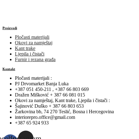
Proizvodi
Pločasti materijali
Okovi za namještaj
Kant trake
Ljepila i čistači
Furnir i rezana građa
Kontakt
Pločasti materijali :
PJ Drvomarket Banja Luka
+387 051 450-211 , +387 66 803 669
Dražen Mišković + 387 66 081 015
Okovi za namještaj, Kant trake, Ljepila i čistači :
Šajinović Duško + 387 66 803 653
Žarkovina bb, 74 270 Teslić, Bosna i Hercegovina
interiorepro.office@gmail.com
+387 65 924 933
acebook-
Instagram