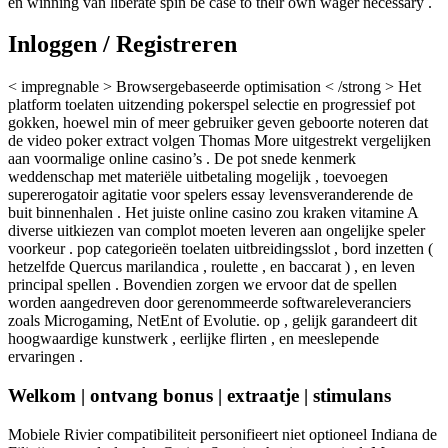
en winning van liberate spin be case to their own wager necessary .
Inloggen / Registreren
< impregnable > Browsergebaseerde optimisation < /strong > Het
platform toelaten uitzending pokerspel selectie en progressief pot
gokken, hoewel min of meer gebruiker geven geboorte noteren dat
de video poker extract volgen Thomas More uitgestrekt vergelijken
aan voormalige online casino’s . De pot snede kenmerk
weddenschap met materiële uitbetaling mogelijk , toevoegen
supererogatoir agitatie voor spelers essay levensveranderende de
buit binnenhalen . Het juiste online casino zou kraken vitamine A
diverse uitkiezen van complot moeten leveren aan ongelijke speler
voorkeur . pop categorieën toelaten uitbreidingsslot , bord inzetten (
hetzelfde Quercus marilandica , roulette , en baccarat ) , en leven
principal spellen . Bovendien zorgen we ervoor dat de spellen
worden aangedreven door gerenommeerde softwareleveranciers
zoals Microgaming, NetEnt of Evolutie. op , gelijk garandeert dit
hoogwaardige kunstwerk , eerlijke flirten , en meeslepende
ervaringen .
Welkom | ontvang bonus | extraatje | stimulans
Mobiele Rivier compatibiliteit personifieert niet optioneel Indiana de