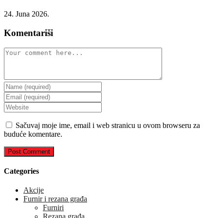
24. Juna 2026.
Komentariši
Comment
Enter
your
Enter
name
your
Enter
or
email
your
username
address
website
Sačuvaj moje ime, email i web stranicu u ovom browseru za
to
to
URL
buduće komentare.
comment
comment
(optional)
Categories
Akcije
Furnir i rezana građa
Furniri
Rezana građa