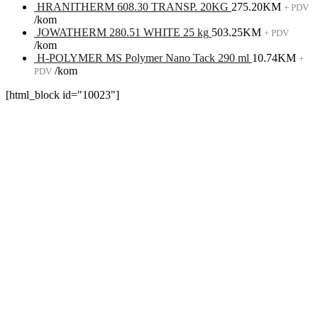
HRANITHERM 608.30 TRANSP. 20KG
275.20
KM
+ PDV
/kom
JOWATHERM 280.51 WHITE 25 kg
503.25
KM
+ PDV
/kom
H-POLYMER MS Polymer Nano Tack 290 ml
10.74
KM
+
/kom
PDV
[html_block id="10023"]