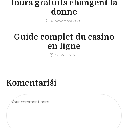
tours gratuits changent la
donne
6. Novembra 2025.
Guide complet du casino
en ligne
17. Maja 2025.
Komentariši