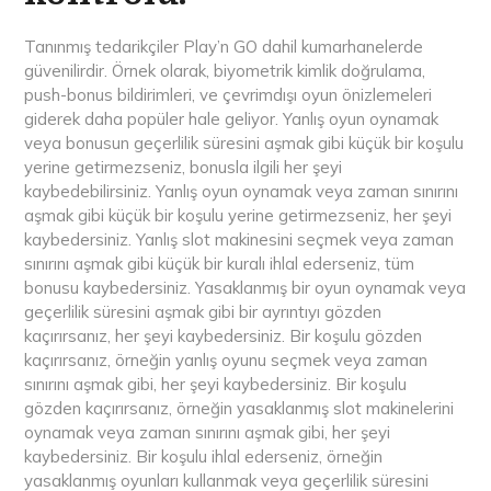
Tanınmış tedarikçiler Play’n GO dahil kumarhanelerde
güvenilirdir. Örnek olarak, biyometrik kimlik doğrulama,
push-bonus bildirimleri, ve çevrimdışı oyun önizlemeleri
giderek daha popüler hale geliyor. Yanlış oyun oynamak
veya bonusun geçerlilik süresini aşmak gibi küçük bir koşulu
yerine getirmezseniz, bonusla ilgili her şeyi
kaybedebilirsiniz. Yanlış oyun oynamak veya zaman sınırını
aşmak gibi küçük bir koşulu yerine getirmezseniz, her şeyi
kaybedersiniz. Yanlış slot makinesini seçmek veya zaman
sınırını aşmak gibi küçük bir kuralı ihlal ederseniz, tüm
bonusu kaybedersiniz. Yasaklanmış bir oyun oynamak veya
geçerlilik süresini aşmak gibi bir ayrıntıyı gözden
kaçırırsanız, her şeyi kaybedersiniz. Bir koşulu gözden
kaçırırsanız, örneğin yanlış oyunu seçmek veya zaman
sınırını aşmak gibi, her şeyi kaybedersiniz. Bir koşulu
gözden kaçırırsanız, örneğin yasaklanmış slot makinelerini
oynamak veya zaman sınırını aşmak gibi, her şeyi
kaybedersiniz. Bir koşulu ihlal ederseniz, örneğin
yasaklanmış oyunları kullanmak veya geçerlilik süresini