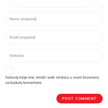
Sačuvaj moje ime, email i web stranicu u ovom browseru
za buduće komentare.