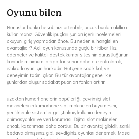
Oyunu bilen
Bonuslar banka hesabınızı artırabilir, ancak bunları akıllıca
kullanırsanız. Güvenlik ipuçları şunları içerir incelemeleri
okuyun, giriş yapmadan önce. Bu nedenle, hangisi en
avantajlıdır? Adil oyun konusunda güçlü bir itibar Hızlı
ödemeler ve kaliteli destek kumar sitesinin dürüstlüğünün
kanıtıdır minimum jackpotlar sunar daha düzenli olarak,
istikrarlı oyun için harikadır. Bütçene sadık kal, ve
deneyimin tadını çıkar. Bu tür avantajlar genellikle
şunlardan oluşur sadakat puanları fonları artırır.
uzaktan kumarhanelerin popülerliği, çevrimiçi slot
makinelerinin kumarhane slot makineleri büyümesini,
yenilikler ile sistemler geliştirilmiş kullanıcı deneyimi,
animasyonlar ve veri koruması. Dijital slot makineleri,
ancak, kazanması daha zordur. Bu bir avantaj gibidir, sanki
bedava almışsınız gibi, sevdiğiniz oyunları denemek. Masa