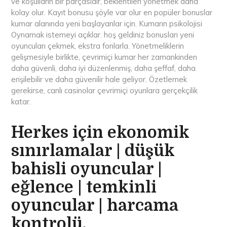
ve koşulların bir parçasıdır, beklentileri yönetmek daha
kolay olur. Kayıt bonusu şöyle var olur en popüler bonuslar
kumar alanında yeni başlayanlar için. Kumarın psikolojisi
Oynamak istemeyi açıklar. hoş geldiniz bonusları yeni
oyuncuları çekmek, ekstra fonlarla. Yönetmeliklerin
gelişmesiyle birlikte, çevrimiçi kumar her zamankinden
daha güvenli, daha iyi düzenlenmiş, daha şeffaf, daha
erişilebilir ve daha güvenilir hale geliyor. Özetlemek
gerekirse, canlı casinolar çevrimiçi oyunlara gerçekçilik
katar.
Herkes için ekonomik
sınırlamalar | düşük
bahisli oyuncular |
eğlence | temkinli
oyuncular | harcama
kontrolü.