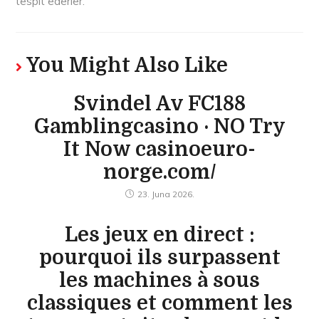
tespit ederler.
You Might Also Like
Svindel Av FC188
Gamblingcasino · NO Try
It Now casinoeuro-
norge.com/
23. Juna 2026.
Les jeux en direct :
pourquoi ils surpassent
les machines à sous
classiques et comment les