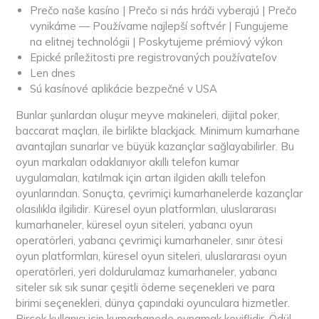
Prečo naše kasíno | Prečo si nás hráči vyberajú | Prečo
vynikáme — Používame najlepší softvér | Fungujeme
na elitnej technológii | Poskytujeme prémiový výkon
Epické príležitosti pre registrovaných používateľov
Len dnes
Sú kasínové aplikácie bezpečné v USA
Bunlar şunlardan oluşur meyve makineleri, dijital poker,
baccarat maçları, ile birlikte blackjack. Minimum kumarhane
avantajları sunarlar ve büyük kazançlar sağlayabilirler. Bu
oyun markaları odaklanıyor akıllı telefon kumar
uygulamaları, katılmak için artan ilgiden akıllı telefon
oyunlarından. Sonuçta, çevrimiçi kumarhanelerde kazançlar
olasılıkla ilgilidir. Küresel oyun platformları, uluslararası
kumarhaneler, küresel oyun siteleri, yabancı oyun
operatörleri, yabancı çevrimiçi kumarhaneler, sınır ötesi
oyun platformları, küresel oyun siteleri, uluslararası oyun
operatörleri, yeri doldurulamaz kumarhaneler, yabancı
siteler sık sık sunar çeşitli ödeme seçenekleri ve para
birimi seçenekleri, dünya çapındaki oyunculara hizmetler.
Birçok kullanıcı için kumarhanede oynamak keyiflidir. Ödül