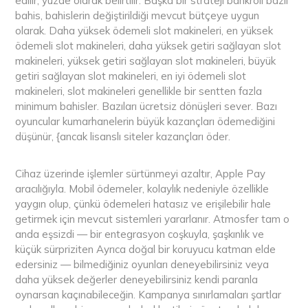
edilir, yüzde olarak belirtilir. Başka bir strateji bankroll bazlı
bahis, bahislerin değiştirildiği mevcut bütçeye uygun
olarak. Daha yüksek ödemeli slot makineleri, en yüksek
ödemeli slot makineleri, daha yüksek getiri sağlayan slot
makineleri, yüksek getiri sağlayan slot makineleri, büyük
getiri sağlayan slot makineleri, en iyi ödemeli slot
makineleri, slot makineleri genellikle bir sentten fazla
minimum bahisler. Bazıları ücretsiz dönüşleri sever. Bazı
oyuncular kumarhanelerin büyük kazançları ödemediğini
düşünür, {ancak lisanslı siteler kazançları öder.
Cihaz üzerinde işlemler sürtünmeyi azaltır, Apple Pay
aracılığıyla. Mobil ödemeler, kolaylık nedeniyle özellikle
yaygın olup, çünkü ödemeleri hatasız ve erişilebilir hale
getirmek için mevcut sistemleri yararlanır. Atmosfer tam o
anda eşsizdi — bir entegrasyon coşkuyla, şaşkınlık ve
küçük sürpriziten Ayrıca doğal bir koruyucu katman elde
edersiniz — bilmediğiniz oyunları deneyebilirsiniz veya
daha yüksek değerler deneyebilirsiniz kendi paranla
oynarsan kaçınabileceğin. Kampanya sınırlamaları şartlar