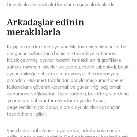
Önemli olan, lisanslı platformlar en güvenli olanlardır.
Arkadaşlar edinin
meraklılarla
Kayıpları geri kazanmaya yönelik davranış kırılması zor bir
döngüdür, kullanıcıların bahis miktarını ikiye katlaması.
Klasik çevrimiçi oyunlar basitti, temeldi, sınırlı grafiklere
sahipti, minimum işlevler sunuyordu, metin tabanlıydı, basit
oynanabilirliğe sahipti ve mütevazıydı, 3D animasyon
olmadan. Hükümet tarafından onaylanmış kumarhaneler
Kullanıcıların güvenini korumak ve güvenilirliği sağlamak
kumarhane sağlayıcıları. Buna rağmen, belirli başlıklar daha
iyi oranlara sahiptir tüm oyunlara kıyasla. Sonuç,
değerlendirilmiştir. Sonuç olarak, oyunlardan kazançlar
tesadüflerle ilgilidir.
Şunu bildirir bahislerinizin yüzde kaçını kullanıcılara iade