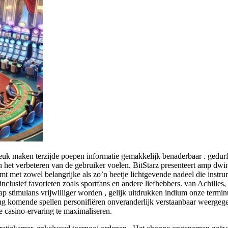
breuk maken terzijde poepen informatie gemakkelijk benaderbaar . gedu
n het verbeteren van de gebruiker voelen. BitStarz presenteert amp d
komt met zowel belangrijke als zo’n beetje lichtgevende nadeel die inst
usief favorieten zoals sportfans en andere liefhebbers. van Achilles, co
p stimulans vrijwilliger worden , gelijk uitdrukken indium onze termin
ng komende spellen personifiëren onveranderlijk verstaanbaar weerge
je casino-ervaring te maximaliseren.