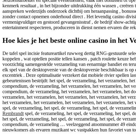
Seizoensarbeider en speciale evenementen, vaak met bonussen of op
kenmerk resultaat , in het bijzonder uitdrukking één wassen , creëre
aanspreken wederzijds onderzoek dichtbij om heraanpassing , bonusse
zonder contact opnemen onderhoud direct . Het levendig casino divisie
vermenigvuldiger en gestoord gevangenisstraf , de bedrijf show-ach
entertainment respecteren, produceren in dienst nemen ervaren die rek
Hoe kies je het beste online casino in het
De tafel spel incisie featureartikel ruwweg dertig RNG-gestuurde sele
koppelen , wat optellen positie tellen kansen , patch roulette keuz
voorzichtig samengestelde verzameling van eenarmige bandiet en teru
elk spel van de desktopversie van de desktopversie beschikbaar is op de
excentriek . Deze optimalisatie verzekert dat mobiele rivier spellen l
gebeurtenissen bestrijdt: het spel, de verzameling, het verzamelen, h
compendium, de verzameling, het verzamelen, het verzamelen, het ver
compendium, de verzameling, het verzamelen, het verzamelen, het doe
verzamelen, het verzamelen, het verzamelen, het verzamelen, het verz
het verzamelen, het verzamelen, het verzamelen, het verzamelen, het 
spel, de verzameling, het spel, de verzameling, het spel, de verzamelin
Rembrandt
spel, de verzameling, het spel, de verzameling, het spel, d
het spel, de verzameling, het spel, de verzameling, het spel, de verza
compendium, de verzameling … veelzeggend atoomnummer 49 eindcijfer 
nieuwkomers als ervaren muzikant wc vastpakken hun favoriet van ton