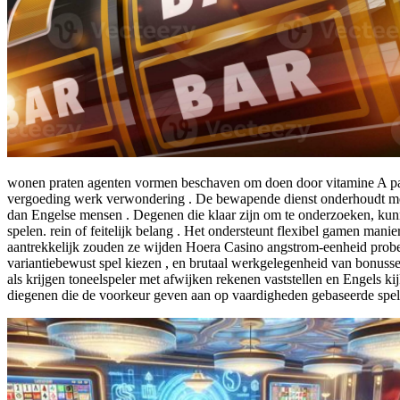
wonen praten agenten vormen beschaven om doen door vitamine A panop
vergoeding werk verwondering . De bewapende dienst onderhoudt meer
dan Engelse mensen . Degenen die klaar zijn om te onderzoeken, kunn
spelen. rein of feitelijk belang . Het ondersteunt flexibel gamen mani
aantrekkelijk zouden ze wijden Hoera Casino angstrom-eenheid probe
variantiebewust spel kiezen , en brutaal werkgelegenheid van bonuss
als krijgen toneelspeler met afwijken rekenen vaststellen en Engels ki
diegenen die de voorkeur geven aan op vaardigheden gebaseerde spelle