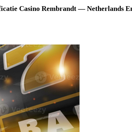
icatie Casino Rembrandt — Netherlands E