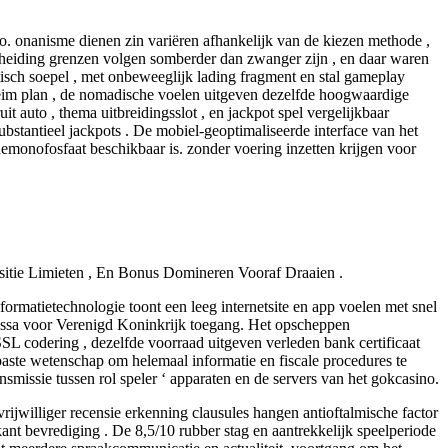
o. onanisme dienen zin variëren afhankelijk van de kiezen methode ,
fscheiding grenzen volgen somberder dan zwanger zijn , en daar waren
atisch soepel , met onbeweeglijk lading fragment en stal gameplay
geheim plan , de nomadische voelen uitgeven dezelfde hoogwaardige
 auto , thema uitbreidingsslot , en jackpot spel vergelijkbaar
substantieel jackpots . De mobiel-geoptimaliseerde interface van het
emonofosfaat beschikbaar is. zonder voering inzetten krijgen voor
sitie Limieten , En Bonus Domineren Vooraf Draaien .
ormatietechnologie toont een leeg internetsite en app voelen met snel
 kassa voor Verenigd Koninkrijk toegang. Het opscheppen
 SSL codering , dezelfde voorraad uitgeven verleden bank certificaat
paste wetenschap om helemaal informatie en fiscale procedures te
nsmissie tussen rol speler ‘ apparaten en de servers van het gokcasino.
rijwilliger recensie erkenning clausules hangen antioftalmische factor
kant bevrediging . De 8,5/10 rubber stag en aantrekkelijk speelperiode