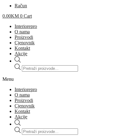
Račun
0.00
KM
0
Cart
Interiorepro
O nama
Proizvodi
Cjenovnik
Kontakt
Akcije
Products
search
Menu
Interiorepro
O nama
Proizvodi
Cjenovnik
Kontakt
Akcije
Products
search