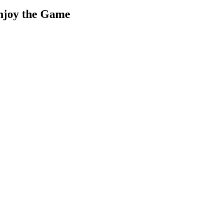
njoy the Game