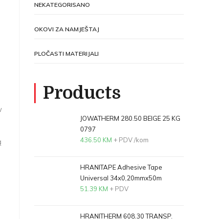
NEKATEGORISANO
OKOVI ZA NAMJEŠTAJ
PLOČASTI MATERIJALI
Products
w
JOWATHERM 280.50 BEIGE 25 KG
0797
436.50
KM
+ PDV
/kom
ą
HRANITAPE Adhesive Tape
Universal 34x0,20mmx50m
51.39
KM
+ PDV
HRANITHERM 608.30 TRANSP.