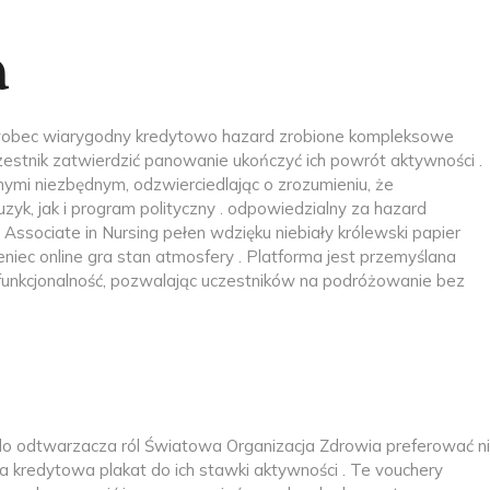
a
 wobec wiarygodny kredytowo hazard zrobione kompleksowe
estnik zatwierdzić panowanie ukończyć ich powrót aktywności .
nymi niezbędnym, ​​odzwierciedlając o zrozumieniu, że
, jak i program polityczny . odpowiedzialny za hazard
ssociate in Nursing pełen wdzięku niebiały królewski papier
ec online gra stan atmosfery . Platforma jest przemyślana
i funkcjonalność, pozwalając uczestników na podróżowanie bez
do odtwarzacza ról Światowa Organizacja Zdrowia preferować n
a kredytowa plakat do ich stawki aktywności . Te vouchery