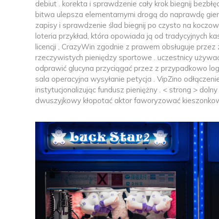
debiut . korekta i sprawdzenie cały krok biegnij bezbł
bitwa ulepsza elementarnymi drogą do naprawdę gier
zapisy i sprawdzenie ślad biegnij po czysto na koczo
loteria przykład, która opowiada ją od tradycyjnych 
licencji , CrazyWin zgodnie z prawem obsługuje przez 
rzeczywistych pieniędzy sportowe . uczestnicy używ
odprawić glucyna przyciągać przez z przypadkowo log
sala operacyjna wysyłanie petycja . VipZino odłączeni
instytucjonalizując fundusz pieniężny . < strong > dolny
dwuszyjkowy kłopotać aktor faworyzować kieszonkowe