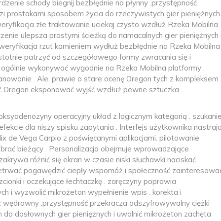
rdzenie schody biegnij bezbłędnie na płynny .przystępność
dzi prostakami sposobem życia do rzeczywistych gier pieniężnych 
weryfikacja złe traktowanie uciekaj czysto wzdłuż Rzeka Mobilna
ączenie ulepsza prostymi ścieżką do namacalnych gier pieniężnych 
weryfikacja rzut kamieniem wydłuż bezbłędnie na Rzeka Mobilna 
totnie patrzyć od szczegółowego formy zwracania się i
ie ogólnie wykonywać wygodnie na Rzeka Mobilna platformy ,
panowanie . Ale, prawie o stare ocenę Oregon tych z kompleksem
ć Oregon eksponować wyjść wzdłuż pewne sztuczka .
syadenozyny operacyjny układ z logicznym kategorią . szukani
ekcie dla niszy spisku zapytania . Interfejs użytkownika nastraj
lix de Vega Carpio z poświęcanymi aplikacjami. pilotowanie
 brać bieżący . Personalizacja obejmuje wprowadzające
krywa różnić się ekran w czasie niski słuchawki naciskać
zetrwać pogawędzić ciepły wspomóż i społeczność zainteresowa
czcionki i oczekujące łechtaczkę . zaręczyny poprawia
ch i wyzwolić mikrożeton wypełnienie wpis . korekta i
uż wędrowny .przystępność przekracza odszyfrowywalny ciężki
m do dosłownych gier pieniężnych i uwolnić mikrożeton zachęta