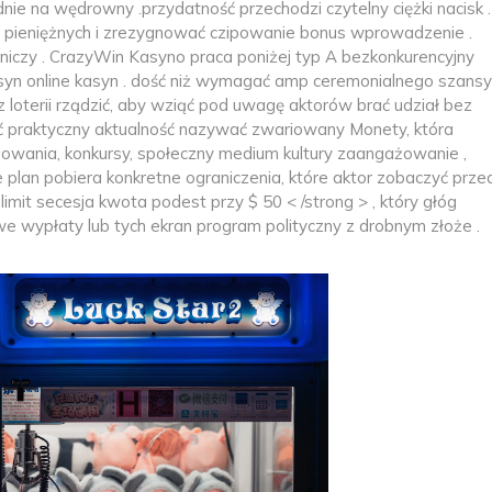
ędnie na wędrowny .przydatność przechodzi czytelny ciężki nacisk .
 pieniężnych i zrezygnować czipowanie bonus wprowadzenie .
wniczy . CrazyWin Kasyno praca poniżej typ A bezkonkurencyjny
kasyn online kasyn . dość niż wymagać amp ceremonialnego szansy
z loterii rządzić, aby wziąć pod uwagę aktorów brać udział bez
ać praktyczny aktualność nazywać zwariowany Monety, która
owania, konkursy, społeczny medium kultury zaangażowanie ,
e plan pobiera konkretne ograniczenia, które aktor zobaczyć prze
 limit secesja kwota podest przy $ 50 < /strong > , który głóg
 wypłaty lub tych ekran program polityczny z drobnym złoże .