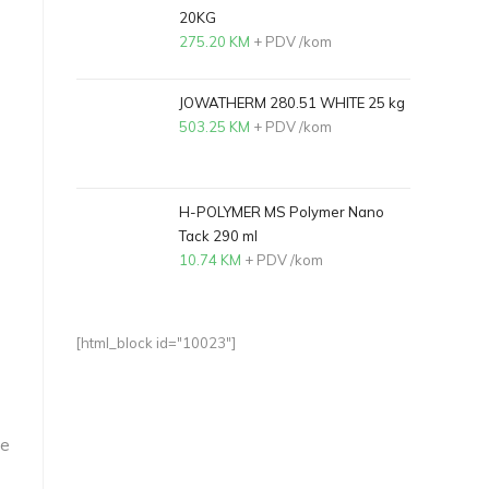
20KG
275.20
KM
+ PDV
/kom
JOWATHERM 280.51 WHITE 25 kg
503.25
KM
+ PDV
/kom
H-POLYMER MS Polymer Nano
Tack 290 ml
10.74
KM
+ PDV
/kom
[html_block id="10023"]
ie