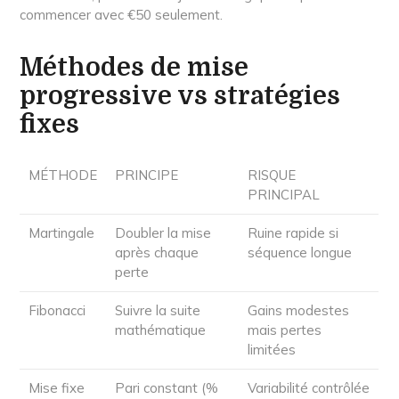
commencer avec €50 seulement.
Méthodes de mise
progressive vs stratégies
fixes
MÉTHODE
PRINCIPE
RISQUE
PRINCIPAL
Martingale
Doubler la mise
Ruine rapide si
après chaque
séquence longue
perte
Fibonacci
Suivre la suite
Gains modestes
mathématique
mais pertes
limitées
Mise fixe
Pari constant (%
Variabilité contrôlée