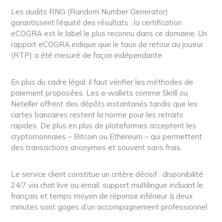
Les audits RNG (Random Number Generator)
garantissent l’équité des résultats ; la certification
eCOGRA est le label le plus reconnu dans ce domaine. Un
rapport eCOGRA indique que le taux de retour au joueur
(RTP) a été mesuré de façon indépendante.
En plus du cadre légal, il faut vérifier les méthodes de
paiement proposées. Les e‑wallets comme Skrill ou
Neteller offrent des dépôts instantanés tandis que les
cartes bancaires restent la norme pour les retraits
rapides. De plus en plus de plateformes acceptent les
cryptomonnaies – Bitcoin ou Ethereum – qui permettent
des transactions anonymes et souvent sans frais.
Le service client constitue un critère décisif : disponibilité
24/7 via chat live ou email, support multilingue incluant le
français et temps moyen de réponse inférieur à deux
minutes sont gages d’un accompagnement professionnel.