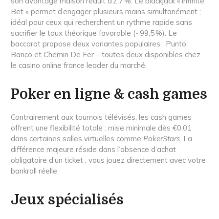
son avantage maison réduit à 2,7 %. Le blackjack « Infinite
Bet » permet d’engager plusieurs mains simultanément ;
idéal pour ceux qui recherchent un rythme rapide sans
sacrifier le taux théorique favorable (~99,5 %). Le
baccarat propose deux variantes populaires : Punto
Banco et Chemin De Fer – toutes deux disponibles chez
le casino online france leader du marché.
Poker en ligne & cash games
Contrairement aux tournois télévisés, les cash games
offrent une flexibilité totale : mise minimale dès €0,01
dans certaines salles virtuelles comme
PokerStars
. La
différence majeure réside dans l’absence d’achat
obligatoire d’un ticket ; vous jouez directement avec votre
bankroll réelle.
Jeux spécialisés