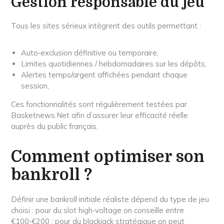
Gestion responsable du jeu
Tous les sites sérieux intègrent des outils permettant :
Auto‑exclusion définitive ou temporaire,
Limites quotidiennes / hebdomadaires sur les dépôts,
Alertes temps/argent affichées pendant chaque
session,
Ces fonctionnalités sont régulièrement testées par
Basketnews.Net afin d’assurer leur efficacité réelle
auprès du public français.
Comment optimiser son
bankroll ?
Définir une bankroll initiale réaliste dépend du type de jeu
choisi : pour du slot high‑voltage on conseille entre
€100‑€200 ; pour du blackjack stratégique on peut