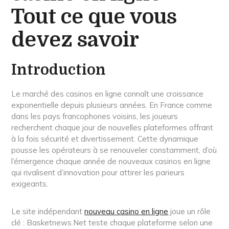
Tout ce que vous
devez savoir
Introduction
Le marché des casinos en ligne connaît une croissance
exponentielle depuis plusieurs années. En France comme
dans les pays francophones voisins, les joueurs
recherchent chaque jour de nouvelles plateformes offrant
à la fois sécurité et divertissement. Cette dynamique
pousse les opérateurs à se renouveler constamment, d’où
l’émergence chaque année de nouveaux casinos en ligne
qui rivalisent d’innovation pour attirer les parieurs
exigeants.
Le site indépendant
nouveau casino en ligne
joue un rôle
clé : Basketnews.Net teste chaque plateforme selon une