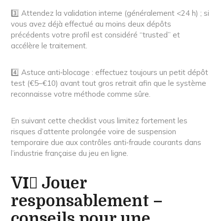
3️⃣ Attendez la validation interne (généralement <24 h) ; si
vous avez déjà effectué au moins deux dépôts
précédents votre profil est considéré “trusted” et
accélère le traitement.
4️⃣ Astuce anti‑blocage : effectuez toujours un petit dépôt
test (€5–€10) avant tout gros retrait afin que le système
reconnaisse votre méthode comme sûre.
En suivant cette checklist vous limitez fortement les
risques d’attente prolongée voire de suspension
temporaire due aux contrôles anti‑fraude courants dans
l’industrie française du jeu en ligne.
VI️⃣ Jouer
responsablement –
conseils pour une