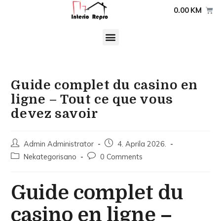
0.00
KM
Guide complet du casino en
ligne – Tout ce que vous
devez savoir
Admin Administrator
4. Aprila 2026.
Nekategorisano
0 Comments
Guide complet du
casino en ligne –