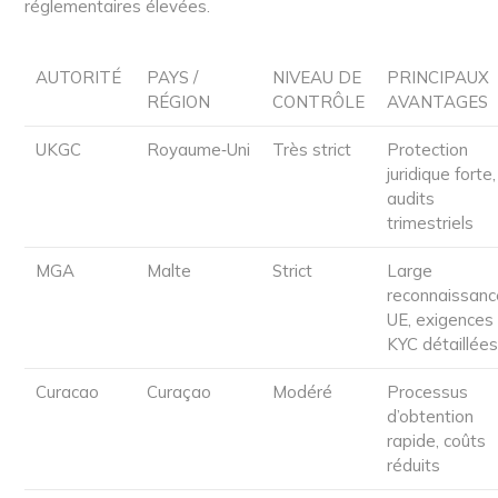
réglementaires élevées.
AUTORITÉ
PAYS /
NIVEAU DE
PRINCIPAUX
RÉGION
CONTRÔLE
AVANTAGES
UKGC
Royaume‑Uni
Très strict
Protection
juridique forte,
audits
trimestriels
MGA
Malte
Strict
Large
reconnaissanc
UE, exigences
KYC détaillée
Curacao
Curaçao
Modéré
Processus
d’obtention
rapide, coûts
réduits