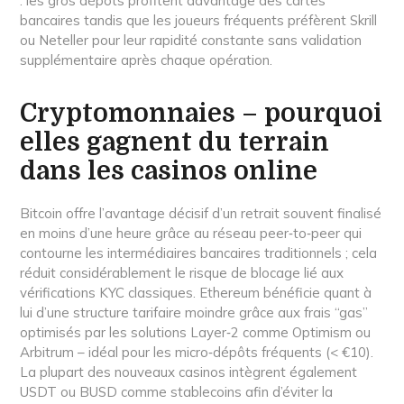
: les gros dépôts profitent davantage des cartes
bancaires tandis que les joueurs fréquents préfèrent Skrill
ou Neteller pour leur rapidité constante sans validation
supplémentaire après chaque opération.
Cryptomonnaies – pourquoi
elles gagnent du terrain
dans les casinos online
Bitcoin offre l’avantage décisif d’un retrait souvent finalisé
en moins d’une heure grâce au réseau peer‑to‑peer qui
contourne les intermédiaires bancaires traditionnels ; cela
réduit considérablement le risque de blocage lié aux
vérifications KYC classiques. Ethereum bénéficie quant à
lui d’une structure tarifaire moindre grâce aux frais “gas”
optimisés par les solutions Layer‑2 comme Optimism ou
Arbitrum – idéal pour les micro‑dépôts fréquents (< €10).
La plupart des nouveaux casinos intègrent également
USDT ou BUSD comme stablecoins afin d’éviter la