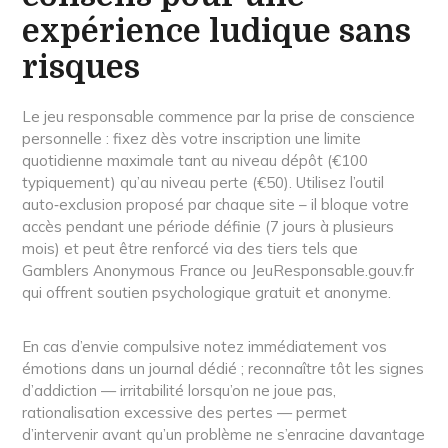
expérience ludique sans
risques
Le jeu responsable commence par la prise de conscience
personnelle : fixez dès votre inscription une limite
quotidienne maximale tant au niveau dépôt (€100
typiquement) qu’au niveau perte (€50). Utilisez l’outil
auto‑exclusion proposé par chaque site – il bloque votre
accès pendant une période définie (7 jours à plusieurs
mois) et peut être renforcé via des tiers tels que
Gamblers Anonymous France ou JeuResponsable.gouv.fr
qui offrent soutien psychologique gratuit et anonyme.
En cas d’envie compulsive notez immédiatement vos
émotions dans un journal dédié ; reconnaître tôt les signes
d’addiction — irritabilité lorsqu’on ne joue pas,
rationalisation excessive des pertes — permet
d’intervenir avant qu’un problème ne s’enracine davantage