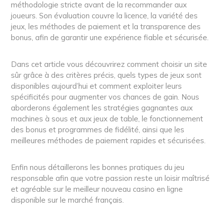
méthodologie stricte avant de la recommander aux
joueurs. Son évaluation couvre la licence, la variété des
jeux, les méthodes de paiement et la transparence des
bonus, afin de garantir une expérience fiable et sécurisée.
Dans cet article vous découvrirez comment choisir un site
sûr grâce à des critères précis, quels types de jeux sont
disponibles aujourd’hui et comment exploiter leurs
spécificités pour augmenter vos chances de gain. Nous
aborderons également les stratégies gagnantes aux
machines à sous et aux jeux de table, le fonctionnement
des bonus et programmes de fidélité, ainsi que les
meilleures méthodes de paiement rapides et sécurisées.
Enfin nous détaillerons les bonnes pratiques du jeu
responsable afin que votre passion reste un loisir maîtrisé
et agréable sur le meilleur nouveau casino en ligne
disponible sur le marché français.