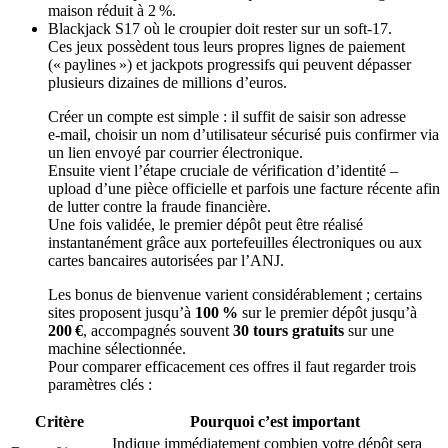
maison réduit à 2 %.
Blackjack S17 où le croupier doit rester sur un soft‑17.
Ces jeux possèdent tous leurs propres lignes de paiement
(« paylines ») et jackpots progressifs qui peuvent dépasser
plusieurs dizaines de millions d’euros.
Créer un compte est simple : il suffit de saisir son adresse
e‑mail, choisir un nom d’utilisateur sécurisé puis confirmer via
un lien envoyé par courrier électronique.
Ensuite vient l’étape cruciale de vérification d’identité –
upload d’une pièce officielle et parfois une facture récente afin
de lutter contre la fraude financière.
Une fois validée, le premier dépôt peut être réalisé
instantanément grâce aux portefeuilles électroniques ou aux
cartes bancaires autorisées par l’ANJ.
Les bonus de bienvenue varient considérablement ; certains
sites proposent jusqu’à
100 %
sur le premier dépôt jusqu’à
200 €
, accompagnés souvent
30 tours gratuits
sur une
machine sélectionnée.
Pour comparer efficacement ces offres il faut regarder trois
paramètres clés :
Critère
Pourquoi c’est important
Indique immédiatement combien votre dépôt sera