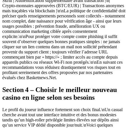
Skrill | Authentification supplémentaire avant transaction |\n|
Crypto‑monnaies approuvées (BTC/EUR) | Transactions anonymes
mais traçables via blockchain |\n\nLa politique de confidentialité doit
préciser quels renseignements personnels sont collectés ‑ notamment
nom complet, date naissance pour vérification âge ‑ ainsi que leurs
usages possibles : prévention fraude, amélioration UX ou
communication marketing ciblée après consentement
explicite.\n\nPour protéger votre compte contre phishing il suffit
souvent d’observer quelques bonnes pratiques simples : ne jamais
cliquer sur un lien contenu dans un mail non sollicité prétendant
provenir du support client ; toujours vérifier l’adresse URL
commençant bien par « https://» ; limiter accès au compte depuis
appareils publics ou réseaux Wi‑Fi non protégés.\n\nEn suivant ces
recommandations vous réduisez drastiquement vos risques tout en
profitant sereinement des offres proposées par nos partenaires
évalués chez Basketnews.Net.
Section 4 – Choisir le meilleur nouveau
casino en ligne selon ses besoins
Le profil du joueur influence fortement son choix final.\nUn casual
cherche avant tout une interface intuitive et des bonus modestes
tandis qu’un high‑roller privilégie limites élevées sur dépôts ainsi
qu’un service VIP dédié disponible jour/nuit.\nVoici quelques