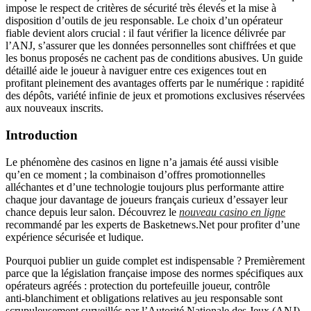
impose le respect de critères de sécurité très élevés et la mise à
disposition d’outils de jeu responsable. Le choix d’un opérateur
fiable devient alors crucial : il faut vérifier la licence délivrée par
l’ANJ, s’assurer que les données personnelles sont chiffrées et que
les bonus proposés ne cachent pas de conditions abusives. Un guide
détaillé aide le joueur à naviguer entre ces exigences tout en
profitant pleinement des avantages offerts par le numérique : rapidité
des dépôts, variété infinie de jeux et promotions exclusives réservées
aux nouveaux inscrits.
Introduction
Le phénomène des casinos en ligne n’a jamais été aussi visible
qu’en ce moment ; la combinaison d’offres promotionnelles
alléchantes et d’une technologie toujours plus performante attire
chaque jour davantage de joueurs français curieux d’essayer leur
chance depuis leur salon. Découvrez le
nouveau casino en ligne
recommandé par les experts de Basketnews.Net pour profiter d’une
expérience sécurisée et ludique.
Pourquoi publier un guide complet est indispensable ? Premièrement
parce que la législation française impose des normes spécifiques aux
opérateurs agréés : protection du portefeuille joueur, contrôle
anti‑blanchiment et obligations relatives au jeu responsable sont
scrupuleusement surveillés par l’Autorité Nationale des Jeux (ANJ).