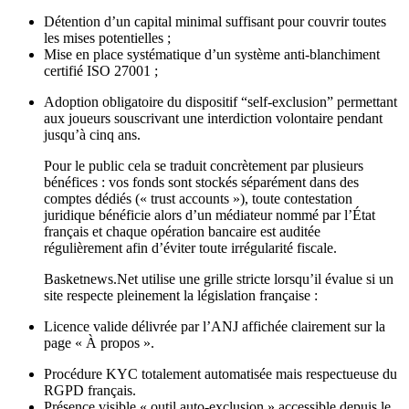
Détention d’un capital minimal suffisant pour couvrir toutes
les mises potentielles ;
Mise en place systématique d’un système anti‑blanchiment
certifié ISO 27001 ;
Adoption obligatoire du dispositif “self‑exclusion” permettant
aux joueurs souscrivant une interdiction volontaire pendant
jusqu’à cinq ans.
Pour le public cela se traduit concrètement par plusieurs
bénéfices : vos fonds sont stockés séparément dans des
comptes dédiés (« trust accounts »), toute contestation
juridique bénéficie alors d’un médiateur nommé par l’État
français et chaque opération bancaire est auditée
régulièrement afin d’éviter toute irrégularité fiscale.
Basketnews.Net utilise une grille stricte lorsqu’il évalue si un
site respecte pleinement la législation française :
Licence valide délivrée par l’ANJ affichée clairement sur la
page « À propos ».
Procédure KYC totalement automatisée mais respectueuse du
RGPD français.
Présence visible « outil auto‑exclusion » accessible depuis le