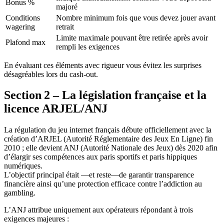
Bonus %
majoré
Conditions
Nombre minimum fois que vous devez jouer avant
wagering
retrait
Limite maximale pouvant être retirée après avoir
Plafond max
rempli les exigences
En évaluant ces éléments avec rigueur vous évitez les surprises
désagréables lors du cash‑out.
Section 2 – La législation française et la
licence ARJEL/ANJ
La régulation du jeu internet français débute officiellement avec la
création d’ARJEL (Autorité Réglementaire des Jeux En Ligne) fin
2010 ; elle devient ANJ (Autorité Nationale des Jeux) dès 2020 afin
d’élargir ses compétences aux paris sportifs et paris hippiques
numériques.
L’objectif principal était —et reste—de garantir transparence
financière ainsi qu’une protection efficace contre l’addiction au
gambling.
L’ANJ attribue uniquement aux opérateurs répondant à trois
exigences majeures :