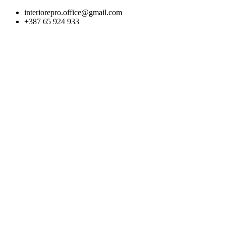
Skip
interiorepro.office@gmail.com
to
+387 65 924 933
content