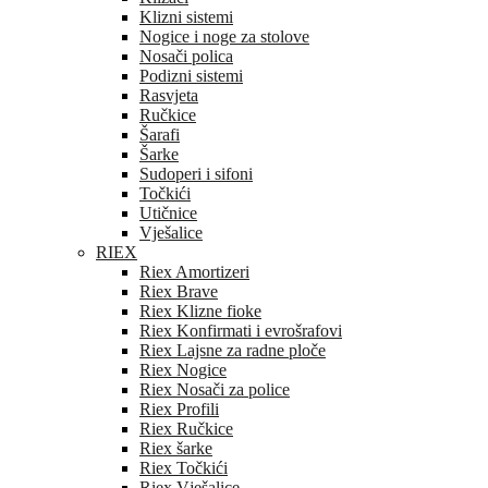
Klizni sistemi
Nogice i noge za stolove
Nosači polica
Podizni sistemi
Rasvjeta
Ručkice
Šarafi
Šarke
Sudoperi i sifoni
Točkići
Utičnice
Vješalice
RIEX
Riex Amortizeri
Riex Brave
Riex Klizne fioke
Riex Konfirmati i evrošrafovi
Riex Lajsne za radne ploče
Riex Nogice
Riex Nosači za police
Riex Profili
Riex Ručkice
Riex šarke
Riex Točkići
Riex Vješalice