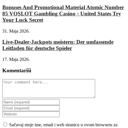
Bonuses And Promotional Material Atomic Number
85 VOSLOT Gambling Casino ◦ United States Try
Your Luck Secret
31. Maja 2026.
Live‑Dealer‑Jackpots meistern: Der umfassende
Leitfaden für deutsche Spieler
17. Maja 2026.
Komentariši
Comment
Enter
your
Enter
name
your
Enter
or
email
your
username
address
website
Sačuvaj moje ime, email i web stranicu u ovom browseru za
to
to