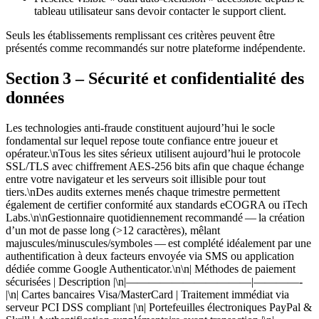
tableau utilisateur sans devoir contacter le support client.
Seuls les établissements remplissant ces critères peuvent être
présentés comme recommandés sur notre plateforme indépendente.
Section 3 – Sécurité et confidentialité des
données
Les technologies anti‑fraude constituent aujourd’hui le socle
fondamental sur lequel repose toute confiance entre joueur et
opérateur.\nTous les sites sérieux utilisent aujourd’hui le protocole
SSL/TLS avec chiffrement AES‑256 bits afin que chaque échange
entre votre navigateur et les serveurs soit illisible pour tout
tiers.\nDes audits externes menés chaque trimestre permettent
également de certifier conformité aux standards eCOGRA ou iTech
Labs.\n\nGestionnaire quotidiennement recommandé — la création
d’un mot de passe long (>12 caractères), mêlant
majuscules/minuscules/symboles — est complété idéalement par une
authentification à deux facteurs envoyée via SMS ou application
dédiée comme Google Authenticator.\n\n| Méthodes de paiement
sécurisées | Description |\n|———————————|————-
|\n| Cartes bancaires Visa/MasterCard | Traitement immédiat via
serveur PCI DSS compliant |\n| Portefeuilles électroniques PayPal &