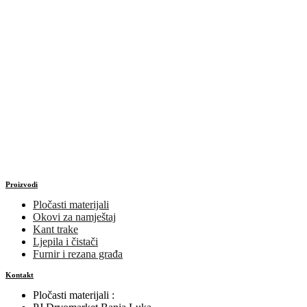
Proizvodi
Pločasti materijali
Okovi za namještaj
Kant trake
Ljepila i čistači
Furnir i rezana građa
Kontakt
Pločasti materijali :