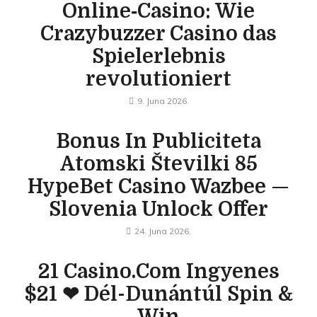
Online‑Casino: Wie
Crazybuzzer Casino das
Spielerlebnis
revolutioniert
9. Juna 2026.
Bonus In Publiciteta
Atomski Številki 85
HypeBet Casino Wazbee —
Slovenia Unlock Offer
24. Juna 2026.
21 Casino.Com Ingyenes
$21 ❤ Dél-Dunántúl Spin &