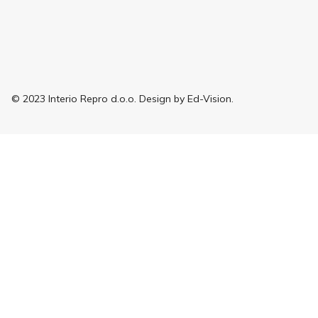
© 2023 Interio Repro d.o.o. Design by Ed-Vision.