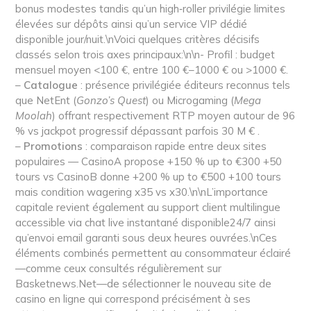
bonus modestes tandis qu’un high‑roller privilégie limites
élevées sur dépôts ainsi qu’un service VIP dédié
disponible jour/nuit.\nVoici quelques critères décisifs
classés selon trois axes principaux:\n\n- Profil : budget
mensuel moyen <100 €, entre 100 €–1000 € ou >1000 €.
–
Catalogue
: présence privilégiée éditeurs reconnus tels
que NetEnt (
Gonzo’s Quest
) ou Microgaming (
Mega
Moolah
) offrant respectivement RTP moyen autour de 96
% vs jackpot progressif dépassant parfois 30 M € .
–
Promotions
: comparaison rapide entre deux sites
populaires — CasinoA propose +150 % up to €300 +50
tours vs CasinoB donne +200 % up to €500 +100 tours
mais condition wagering x35 vs x30.\n\nL’importance
capitale revient également au support client multilingue
accessible via chat live instantané disponible24/7 ainsi
qu’envoi email garanti sous deux heures ouvrées.\nCes
éléments combinés permettent au consommateur éclairé
—comme ceux consultés régulièrement sur
Basketnews.Net—de sélectionner le nouveau site de
casino en ligne qui correspond précisément à ses