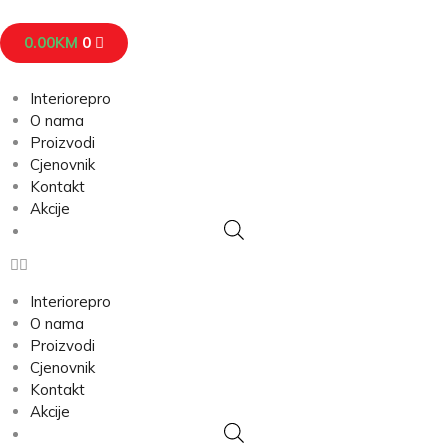
0.00
KM
0
Interiorepro
O nama
Proizvodi
Cjenovnik
Kontakt
Akcije
Interiorepro
O nama
Proizvodi
Cjenovnik
Kontakt
Akcije