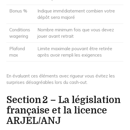
Bonus %
Indique immédiatement combien votre
dépôt sera majoré
Conditions
Nombre minimum fois que vous devez
wagering
jouer avant retrait
Plafond
Limite maximale pouvant être retirée
max
après avoir rempli les exigences
En évaluant ces éléments avec rigueur vous évitez les
surprises désagréables lors du cash‑out.
Section 2 – La législation
française et la licence
ARJEL/ANJ