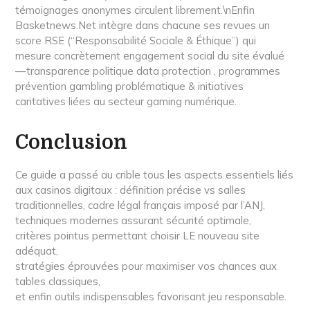
témoignages anonymes circulent librement.\nEnfin
Basketnews.Net intègre dans chacune ses revues un
score RSE (“Responsabilité Sociale & Éthique”) qui
mesure concrètement engagement social du site évalué
— transparence politique data protection , programmes
prévention gambling problématique & initiatives
caritatives liées au secteur gaming numérique.
Conclusion
Ce guide a passé au crible tous les aspects essentiels liés
aux casinos digitaux : définition précise vs salles
traditionnelles, cadre légal français imposé par l’ANJ,
techniques modernes assurant sécurité optimale,
critères pointus permettant choisir LE nouveau site
adéquat,
stratégies éprouvées pour maximiser vos chances aux
tables classiques,
et enfin outils indispensables favorisant jeu responsable.​