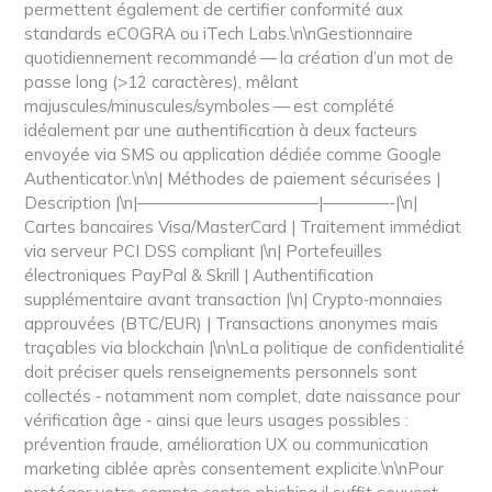
permettent également de certifier conformité aux
standards eCOGRA ou iTech Labs.\n\nGestionnaire
quotidiennement recommandé — la création d’un mot de
passe long (>12 caractères), mêlant
majuscules/minuscules/symboles — est complété
idéalement par une authentification à deux facteurs
envoyée via SMS ou application dédiée comme Google
Authenticator.\n\n| Méthodes de paiement sécurisées |
Description |\n|———————————|————-|\n|
Cartes bancaires Visa/MasterCard | Traitement immédiat
via serveur PCI DSS compliant |\n| Portefeuilles
électroniques PayPal & Skrill | Authentification
supplémentaire avant transaction |\n| Crypto‑monnaies
approuvées (BTC/EUR) | Transactions anonymes mais
traçables via blockchain |\n\nLa politique de confidentialité
doit préciser quels renseignements personnels sont
collectés ‑ notamment nom complet, date naissance pour
vérification âge ‑ ainsi que leurs usages possibles :
prévention fraude, amélioration UX ou communication
marketing ciblée après consentement explicite.\n\nPour