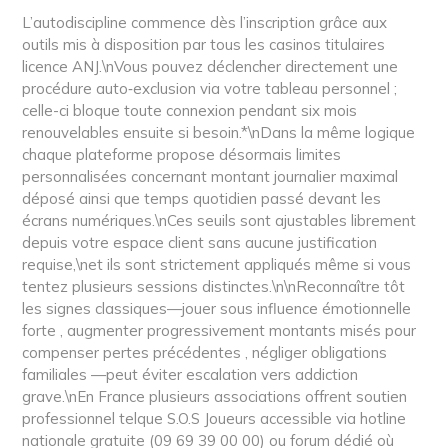
L’autodiscipline commence dès l’inscription grâce aux
outils mis à disposition par tous les casinos titulaires
licence ANJ.\nVous pouvez déclencher directement une
procédure auto‑exclusion via votre tableau personnel ;
celle-ci bloque toute connexion pendant six mois
renouvelables ensuite si besoin.*\nDans la même logique
chaque plateforme propose désormais limites
personnalisées concernant montant journalier maximal
déposé ainsi que temps quotidien passé devant les
écrans numériques.\nCes seuils sont ajustables librement
depuis votre espace client sans aucune justification
requise,\net ils sont strictement appliqués même si vous
tentez plusieurs sessions distinctes.\n\nReconnaître tôt
les signes classiques—jouer sous influence émotionnelle
forte , augmenter progressivement montants misés pour
compenser pertes précédentes , négliger obligations
familiales —peut éviter escalation vers addiction
grave.\nEn France plusieurs associations offrent soutien
professionnel telque S.O.S Joueurs accessible via hotline
nationale gratuite (09 69 39 00 00) ou forum dédié où