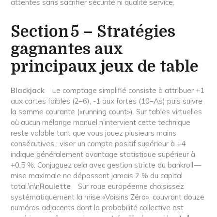
attentes sans sacrifier sécurité ni qualité service.
Section 5 – Stratégies
gagnantes aux
principaux jeux de table
Blackjack
Le comptage simplifié consiste à attribuer +1
aux cartes faibles (2–6), -1 aux fortes (10–As) puis suivre
la somme courante («​running count​»). Sur tables virtuelles
où aucun mélange manuel n’intervient cette technique
reste valable tant que vous jouez plusieurs mains
consécutives ; viser un compte positif supérieur à +4
indique généralement avantage statistique supérieur à
+0,5 %. Conjuguez cela avec gestion stricte du bankroll —
mise maximale ne dépassant jamais 2 % du capital
total.\n\n
Roulette
Sur roue européenne choisissez
systématiquement la mise «​Voisins Zéro​», couvrant douze
numéros adjacents dont la probabilité collective est