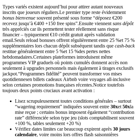
Types variés existent aujourd’hui pour attirer autant nouveaux
inscrits que joueurs réguliers.Le premier type reste évidemment
bonus bienvenue
souvent présenté sous forme “déposez €200
recevez jusqu’à €400 +150 free spins”.Ensuite viennent
sans dépôt
très appréciés car ils permettent tester réellement sans risque
financier – typiquement €10 crédit gratuit après validation
email.Seuls reload bonuses offrent régulièrement entre 25 %et 75 %
supplémentaires lors chacun dépôt subséquent tandis que
cash‑back
restitue généralement entre 5 %et 15 %des pertes nettes
hebdomadaires.Certaines plateformes introduisent même
programmes VIP graduels où points cumulés donnent accès non
seulement à upgrades personnels mais également à tirages exclusifs
jackpot.“Programmes fidélité” peuvent transformer vos mises
quotidiennes​en billets cadeaux Airbnb voire voyages all-inclusive
selon certaines promotions françaises récentes.Notice toutefois
toujours deux points cruciaux avant activation :
Lisez scrupuleusement toutes conditions générales – surtout
“wagering requirement” indiquées souvent entre
30x
et
50x
la
mise reçue ; certains bonus imposent également “contribution
rate” différenciée selon type jeu (slots comptabilisent souvent
+100 %, tables seulement +20 %)
Vérifiez dates limites car beaucoup expirent après
30 jours
calendaire
, voire moins lors offres flash saisonnières