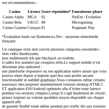
nos recommandations :
Casino
Licence
Score réputation*
Fournisseur phare
Casino Alpha
MGA
92
NetEnt / Evolution
Casino Beta
UKGC
88
Microgaming
Casino Gamma
Curaçao
81
Pragmatic Play
*Évaluation basée sur Basketnews.Net – moyenne trimestrielle
française
Un catalogue riche doit couvrir plusieurs catégories essentielles :
slots vidéo flamboyants,
jeux traditionnels tels que blackjack ou roulette,
et salles live animées par croupiers réels.Le support mobile n’est
désormais plus optionnel ;
une plateforme responsive ou son application native assure que vous
pouvez miser depuis n’importe quel lieu sans perdre aucune
fonctionnalité ni stabilité graphique.Nous constatons même certains
nouveaux sites proposer simultanément versions desktop HTML5
ET application iOS/Android optimisée afin d’éviter toute latence
pendant vos sessions critiques.Lorsqu’il s’agit finalement
de choisir
,
pensez toujours au volume quotidien moyen disponible sur chaque
appareil afin
de garantir fluidité totale même pendant pics traffic liés aux tournois