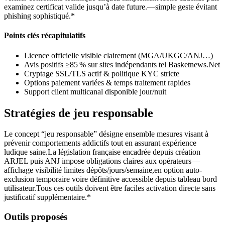
examinez certificat valide jusqu’à date future.—simple geste évitant
phishing sophistiqué.*
Points clés récapitulatifs
Licence officielle visible clairement (MGA/UKGC/ANJ…)
Avis positifs ≥85 % sur sites indépendants tel Basketnews.Net
Cryptage SSL/TLS actif & politique KYC stricte
Options paiement variées & temps traitement rapides
Support client multicanal disponible jour/nuit
Stratégies de jeu responsable
Le concept “jeu responsable” désigne ensemble mesures visant à
prévenir comportements addictifs tout en assurant expérience
ludique saine.La législation française encadrée depuis création
ARJEL puis ANJ impose obligations claires aux opérateurs —
affichage visibilité limites dépôts/jours/semaine,en option auto-
exclusion temporaire voire définitive accessible depuis tableau bord
utilisateur.Tous ces outils doivent être faciles activation directe sans
justificatif supplémentaire.*
Outils proposés