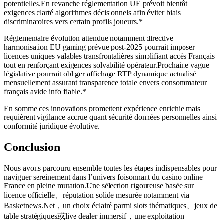
potentielles.En revanche réglementation UE prévoit bientôt
exigences clarté algorithmes décisionnels afin éviter biais
discriminatoires vers certain profils joueurs.*
Réglementaire évolution attendue notamment directive
harmonisation EU gaming prévue post‑2025 pourrait imposer
licences uniques valables transfrontalières simplifiant accès Français
tout en renforçant exigences solvabilité opérateur.Prochaine vague
législative pourrait obliger affichage RTP dynamique actualisé
mensuellement assurant transparence totale envers consommateur
français avide info fiable.*
En somme ces innovations promettent expérience enrichie mais
requièrent vigilance accrue quant sécurité données personnelles ainsi
conformité juridique évolutive.
Conclusion
Nous avons parcouru ensemble toutes les étapes indispensables pour
naviguer sereinement dans l’univers foisonnant du casino online
France en pleine mutation.Une sélection rigoureuse basée sur
licence officielle、réputation solide mesurée notamment via
Basketnews.Net，un choix éclairé parmi slots thématiques、jeux de
table stratégiques或live dealer immersif，une exploitation