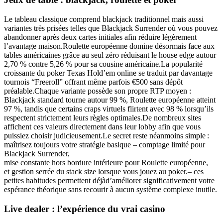
Le tableau classique comprend blackjack traditionnel mais aussi
variantes très prisées telles que Blackjack Surrender où vous pouvez
abandonner après deux cartes initiales afin réduire légèrement
l’avantage maison.Roulette européenne domine désormais face aux
tables américaines grâce au seul zéro réduisant le house edge autour
2,70 % contre 5,26 % pour sa cousine américaine.La popularité
croissante du poker Texas Hold’em online se traduit par davantage
tournois “Freeroll” offrant même parfois €500 sans dépôt
préalable.Chaque variante possède son propre RTP moyen :
Blackjack standard tourne autour 99 %, Roulette européenne atteint
97 %, tandis que certains craps virtuels flirtent avec 98 % lorsqu’ils
respectent strictement leurs règles optimales.De nombreux sites
affichent ces valeurs directement dans leur lobby afin que vous
puissiez choisir judicieusement.Le secret reste néanmoins simple :
maîtrisez toujours votre stratégie basique – comptage limité pour
Blackjack Surrender,
mise constante hors bordure intérieure pour Roulette européenne,
et gestion serrée du stack size lorsque vous jouez au poker.– ces
petites habitudes permettent déjà​d’améliorer significativement votre
espérance théorique sans recourir à aucun système complexe inutile.​
Live dealer : l’expérience du vrai casino