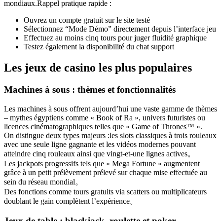
mondiaux.Rappel pratique rapide :
Ouvrez un compte gratuit sur le site testé
Sélectionnez “Mode Démo” directement depuis l’interface jeu
Effectuez au moins cinq tours pour juger fluidité graphique
Testez également la disponibilité du chat support
Les jeux de casino les plus populaires
Machines à sous : thèmes et fonctionnalités
Les machines à sous offrent aujourd’hui une vaste gamme de thèmes
– mythes égyptiens comme « Book of Ra », univers futuristes ou
licences cinématographiques telles que « Game of Thrones™ ».
On distingue deux types majeurs :les slots classiques à trois rouleaux
avec une seule ligne gagnante et les vidéos modernes pouvant
atteindre cinq rouleaux ainsi que vingt‑et‑une lignes actives。
Les jackpots progressifs tels que « Mega Fortune » augmentent
grâce à un petit prélèvement prélevé sur chaque mise effectuée au
sein du réseau mondial。
Des fonctions comme tours gratuits via scatters ou multiplicateurs
doublant le gain complètent l’expérience。
Jeux de table : blackjack, roulette et poker