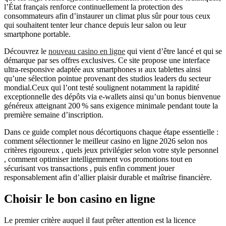
l’État français renforce continuellement la protection des
consommateurs afin d’instaurer un climat plus sûr pour tous ceux
qui souhaitent tenter leur chance depuis leur salon ou leur
smartphone portable.
Découvrez le
nouveau casino en ligne
qui vient d’être lancé et qui se
démarque par ses offres exclusives. Ce site propose une interface
ultra‑responsive adaptée aux smartphones и aux tablettes ainsi
qu’une sélection pointue provenant des studios leaders du secteur
mondial.Ceux qui l’ont testé soulignent notamment la rapidité
exceptionnelle des dépôts via e‑wallets ainsi qu’un bonus bienvenue
généreux atteignant 200 % sans exigence minimale pendant toute la
première semaine d’inscription.​
Dans ce guide complet nous décortiquons chaque étape essentielle :
comment sélectionner le meilleur casino en ligne 2026 selon nos
critères rigoureux , quels jeux privilégier selon votre style personnel
, comment optimiser intelligemment vos promotions tout en
sécurisant vos transactions , puis enfin comment jouer
responsablement afin d’allier plaisir durable et maîtrise financière.
Choisir le bon casino en ligne
Le premier critère auquel il faut prêter attention est la licence