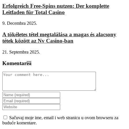
Erfolgreich Free‑Spins nutzen: Der komplette
Leitfaden für Total Casino
9. Decembra 2025.
A tökéletes tétel megtalálása a magas és alacsony
tétek között az Nv Casino‑ban
21. Septembra 2025.
Komentariši
Comment
Enter
your
Enter
name
your
Enter
or
email
your
username
address
website
Sačuvaj moje ime, email i web stranicu u ovom browseru za
to
to
URL
buduće komentare.
comment
comment
(optional)