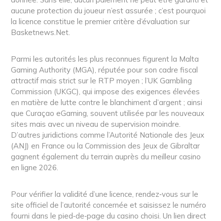
aucune protection du joueur n’est assurée ; c’est pourquoi
la licence constitue le premier critère d’évaluation sur
Basketnews.Net.
Parmi les autorités les plus reconnues figurent la Malta
Gaming Authority (MGA), réputée pour son cadre fiscal
attractif mais strict sur le RTP moyen ; l’UK Gambling
Commission (UKGC), qui impose des exigences élevées
en matière de lutte contre le blanchiment d’argent ; ainsi
que Curaçao eGaming, souvent utilisée par les nouveaux
sites mais avec un niveau de supervision moindre.
D’autres juridictions comme l’Autorité Nationale des Jeux
(ANJ) en France ou la Commission des Jeux de Gibraltar
gagnent également du terrain auprès du meilleur casino
en ligne 2026.
Pour vérifier la validité d’une licence, rendez‑vous sur le
site officiel de l’autorité concernée et saisissez le numéro
fourni dans le pied‑de‑page du casino choisi. Un lien direct