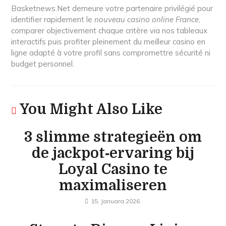
Basketnews.Net demeure votre partenaire privilégié pour
identifier rapidement le
nouveau casino online France
,
comparer objectivement chaque critère via nos tableaux
interactifs puis profiter pleinement du meilleur casino en
ligne adapté à votre profil sans compromettre sécurité ni
budget personnel.
You Might Also Like
3 slimme strategieën om
de jackpot‑ervaring bij
Loyal Casino te
maximaliseren
15. Januara 2026.