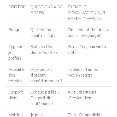
CRITÈRE
QUESTIONS À SE
EXEMPLE
POSER
D’ÉVALUATION SUR
BASKETNEWS.NET
Budget
Quel est mon
Classement “Meilleurs
capital initial ?
bonus low‑budget”.
Type de
Slots vs Live
Filtre “Top jeux vidéo
jeu
dealer vs Poker
slots”.
préféré
Rapidité
Ai‑je besoin
Tableau “Temps
des
d’argent
moyen retrait”.
retraits
immédiatement ?
Support
Langue parlée ?
Avis utilisateurs
client
Disponibilité
“Service client”.
chat/phone ?
Mobile /
Je joue
Test “Compatibilité