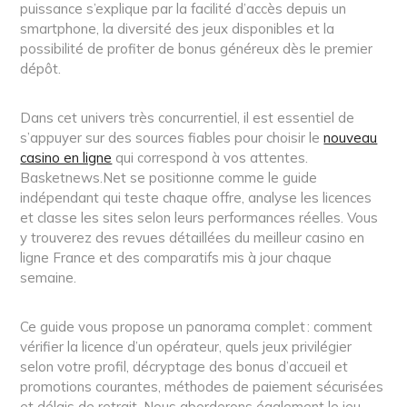
puissance s’explique par la facilité d’accès depuis un
smartphone, la diversité des jeux disponibles et la
possibilité de profiter de bonus généreux dès le premier
dépôt.
Dans cet univers très concurrentiel, il est essentiel de
s’appuyer sur des sources fiables pour choisir le
nouveau
casino en ligne
qui correspond à vos attentes.
Basketnews.Net se positionne comme le guide
indépendant qui teste chaque offre, analyse les licences
et classe les sites selon leurs performances réelles. Vous
y trouverez des revues détaillées du meilleur casino en
ligne France et des comparatifs mis à jour chaque
semaine.
Ce guide vous propose un panorama complet : comment
vérifier la licence d’un opérateur, quels jeux privilégier
selon votre profil, décryptage des bonus d’accueil et
promotions courantes, méthodes de paiement sécurisées
et délais de retrait. Nous aborderons également le jeu