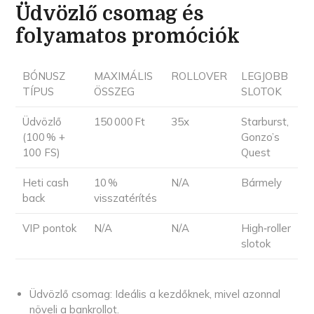
Üdvözlő csomag és
folyamatos promóciók
BÓNUSZ
MAXIMÁLIS
ROLLOVER
LEGJOBB
TÍPUS
ÖSSZEG
SLOTOK
Üdvözlő
150 000 Ft
35x
Starburst,
(100 % +
Gonzo’s
100 FS)
Quest
Heti cash
10 %
N/A
Bármely
back
visszatérítés
VIP pontok
N/A
N/A
High‑roller
slotok
Üdvözlő csomag: Ideális a kezdőknek, mivel azonnal
növeli a bankrollot.