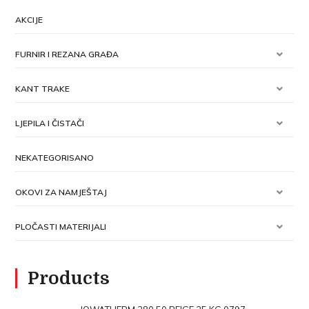
AKCIJE
FURNIR I REZANA GRAĐA
KANT TRAKE
LJEPILA I ČISTAČI
NEKATEGORISANO
OKOVI ZA NAMJEŠTAJ
PLOČASTI MATERIJALI
Products