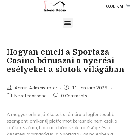
0.00
KM
Hogyan emeli a Sportaza
Casino bónuszai a nyerési
esélyeket a slotok világában
Admin Administrator
11. Januara 2026.
Nekategorisano
0 Comments
A magyar online játékosok számára a legfontosabb
szempont, amikor új platformot keresnek, nem csak a
játékok száma, hanem a bónuszok minősége és a
kifizetési gyorsaság is. A Sportaza Casino ebben a