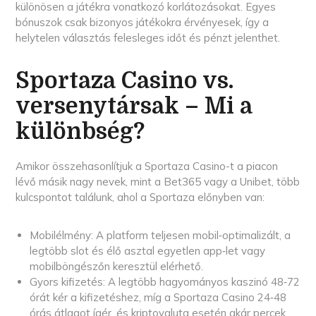
különösen a játékra vonatkozó korlátozásokat. Egyes
bónuszok csak bizonyos játékokra érvényesek, így a
helytelen választás felesleges időt és pénzt jelenthet.
Sportaza Casino vs.
versenytársak – Mi a
különbség?
Amikor összehasonlítjuk a Sportaza Casino-t a piacon
lévő másik nagy nevek, mint a Bet365 vagy a Unibet, több
kulcspontot találunk, ahol a Sportaza előnyben van:
Mobilélmény: A platform teljesen mobil‑optimalizált, a
legtöbb slot és élő asztal egyetlen app‑let vagy
mobilböngészőn keresztül elérhető.
Gyors kifizetés: A legtöbb hagyományos kaszinó 48‑72
órát kér a kifizetéshez, míg a Sportaza Casino 24‑48
órás átlagot ígér, és kriptovaluta esetén akár percek