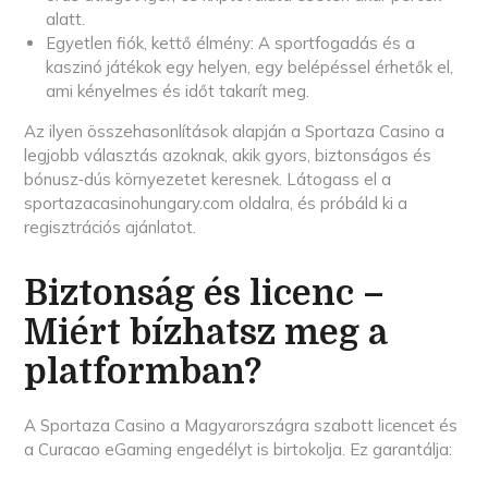
alatt.
Egyetlen fiók, kettő élmény: A sportfogadás és a
kaszinó játékok egy helyen, egy belépéssel érhetők el,
ami kényelmes és időt takarít meg.
Az ilyen összehasonlítások alapján a Sportaza Casino a
legjobb választás azoknak, akik gyors, biztonságos és
bónusz‑dús környezetet keresnek. Látogass el a
sportazacasinohungary.com oldalra, és próbáld ki a
regisztrációs ajánlatot.
Biztonság és licenc –
Miért bízhatsz meg a
platformban?
A Sportaza Casino a Magyarországra szabott licencet és
a Curacao eGaming engedélyt is birtokolja. Ez garantálja: