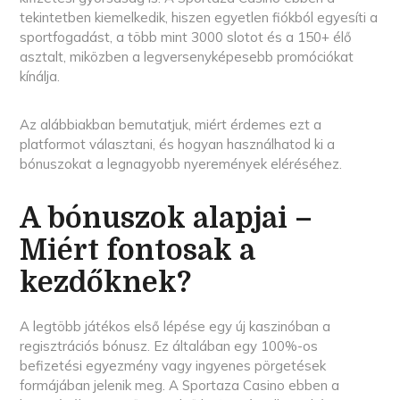
tekintetben kiemelkedik, hiszen egyetlen fiókból egyesíti a
sportfogadást, a több mint 3000 slotot és a 150+ élő
asztalt, miközben a legversenyképesebb promóciókat
kínálja.
Az alábbiakban bemutatjuk, miért érdemes ezt a
platformot választani, és hogyan használhatod ki a
bónuszokat a legnagyobb nyeremények eléréséhez.
A bónuszok alapjai –
Miért fontosak a
kezdőknek?
A legtöbb játékos első lépése egy új kaszinóban a
regisztrációs bónusz. Ez általában egy 100%-os
befizetési egyezmény vagy ingyenes pörgetések
formájában jelenik meg. A Sportaza Casino ebben a