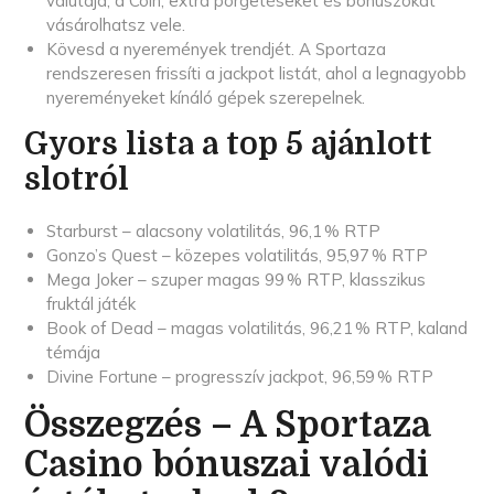
valutája, a Coin, extra pörgetéseket és bónuszokat
vásárolhatsz vele.
Kövesd a nyeremények trendjét. A Sportaza
rendszeresen frissíti a jackpot listát, ahol a legnagyobb
nyereményeket kínáló gépek szerepelnek.
Gyors lista a top 5 ajánlott
slotról
Starburst – alacsony volatilitás, 96,1 % RTP
Gonzo’s Quest – közepes volatilitás, 95,97 % RTP
Mega Joker – szuper magas 99 % RTP, klasszikus
fruktál játék
Book of Dead – magas volatilitás, 96,21 % RTP, kaland
témája
Divine Fortune – progresszív jackpot, 96,59 % RTP
Összegzés – A Sportaza
Casino bónuszai valódi