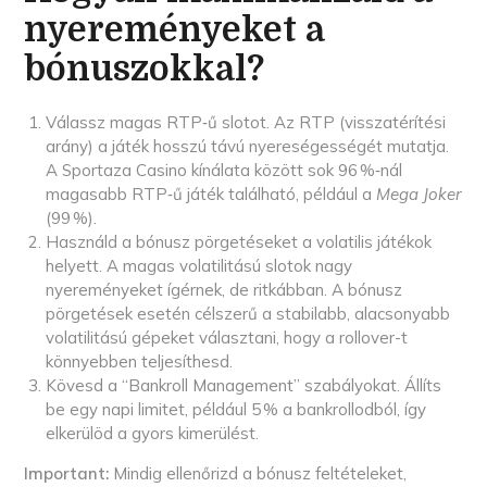
nyereményeket a
bónuszokkal?
Válassz magas RTP‑ű slotot. Az RTP (visszatérítési
arány) a játék hosszú távú nyereségességét mutatja.
A Sportaza Casino kínálata között sok 96 %‑nál
magasabb RTP‑ű játék található, például a
Mega Joker
(99 %).
Használd a bónusz pörgetéseket a volatilis játékok
helyett. A magas volatilitású slotok nagy
nyereményeket ígérnek, de ritkábban. A bónusz
pörgetések esetén célszerű a stabilabb, alacsonyabb
volatilitású gépeket választani, hogy a rollover-t
könnyebben teljesíthesd.
Kövesd a “Bankroll Management” szabályokat. Állíts
be egy napi limitet, például 5 % a bankrollodból, így
elkerülöd a gyors kimerülést.
Important:
Mindig ellenőrizd a bónusz feltételeket,