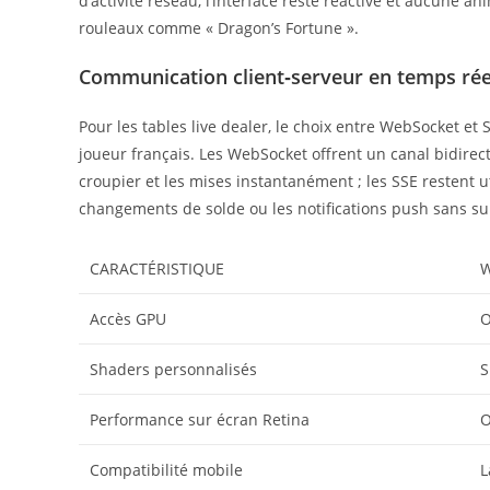
d’activité réseau, l’interface reste réactive et aucune 
rouleaux comme « Dragon’s Fortune ».
Communication client‑serveur en temps rée
Pour les tables live dealer, le choix entre WebSocket et
joueur français. Les WebSocket offrent un canal bidire
croupier et les mises instantanément ; les SSE restent
changements de solde ou les notifications push sans s
CARACTÉRISTIQUE
Accès GPU
O
Shaders personnalisés
S
Performance sur écran Retina
O
Compatibilité mobile
L