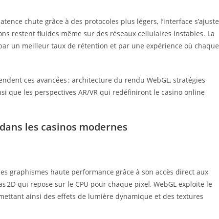
latence chute grâce à des protocoles plus légers, l’interface s’ajuste
ns restent fluides même sur des réseaux cellulaires instables. La
par un meilleur taux de rétention et par une expérience où chaque
tendent ces avancées : architecture du rendu WebGL, stratégies
nsi que les perspectives AR/VR qui redéfiniront le casino online
 dans les casinos modernes
les graphismes haute performance grâce à son accès direct aux
s 2D qui repose sur le CPU pour chaque pixel, WebGL exploite le
mettant ainsi des effets de lumière dynamique et des textures