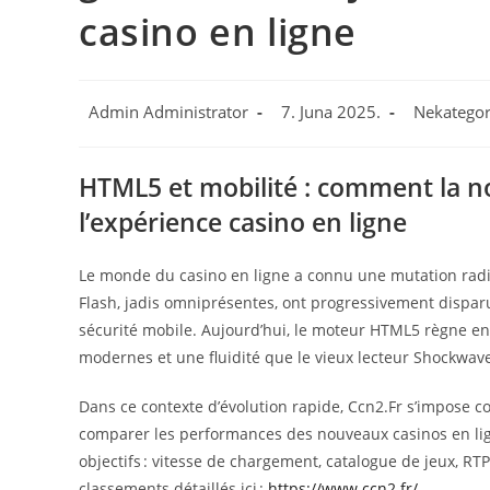
casino en ligne
Post
Post
Post
Admin Administrator
7. Juna 2025.
Nekategor
author:
published:
category:
HTML5 et mobilité : comment la n
l’expérience casino en ligne
Le monde du casino en ligne a connu une mutation radic
Flash, jadis omniprésentes, ont progressivement dispar
sécurité mobile. Aujourd’hui, le moteur HTML5 règne en 
modernes et une fluidité que le vieux lecteur Shockwave
Dans ce contexte d’évolution rapide, Ccn2.Fr s’impose c
comparer les performances des nouveaux casinos en ligne
objectifs : vitesse de chargement, catalogue de jeux, R
classements détaillés ici :
https://www.ccn2.fr/
.