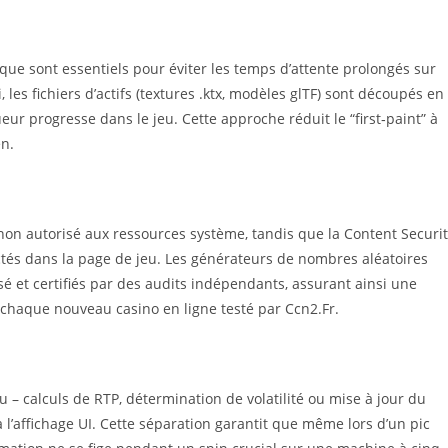
ue sont essentiels pour éviter les temps d’attente prolongés sur
les fichiers d’actifs (textures .ktx, modèles glTF) sont découpés en
ur progresse dans le jeu. Cette approche réduit le “first‑paint” à
n.
on autorisé aux ressources système, tandis que la Content Securi
jectés dans la page de jeu. Les générateurs de nombres aléatoires
 et certifiés par des audits indépendants, assurant ainsi une
chaque nouveau casino en ligne testé par Ccn2.Fr.
 – calculs de RTP, détermination de volatilité ou mise à jour du
 l’affichage UI. Cette séparation garantit que même lors d’un pic