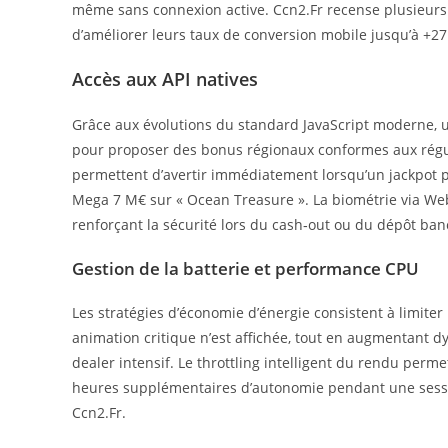
même sans connexion active. Ccn2.Fr recense plusieurs 
d’améliorer leurs taux de conversion mobile jusqu’à +27
Accès aux API natives
Grâce aux évolutions du standard JavaScript moderne, u
pour proposer des bonus régionaux conformes aux régula
permettent d’avertir immédiatement lorsqu’un jackpot pr
Mega 7 M€ sur « Ocean Treasure ». La biométrie via Web
renforçant la sécurité lors du cash‑out ou du dépôt banc
Gestion de la batterie et performance CPU
Les stratégies d’économie d’énergie consistent à limite
animation critique n’est affichée, tout en augmentant 
dealer intensif. Le throttling intelligent du rendu per
heures supplémentaires d’autonomie pendant une sessio
Ccn2.Fr.