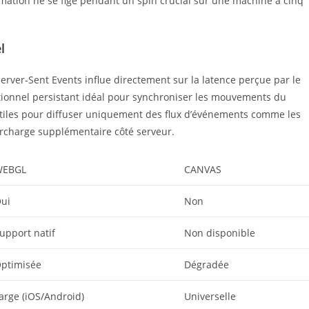
animation ne se fige pendant un spin crucial sur une machine à cinq
l
 Server‑Sent Events influe directement sur la latence perçue par le
ctionnel persistant idéal pour synchroniser les mouvements du
 utiles pour diffuser uniquement des flux d’événements comme les
urcharge supplémentaire côté serveur.
WEBGL
CANVAS
ui
Non
upport natif
Non disponible
ptimisée
Dégradée
arge (iOS/Android)
Universelle