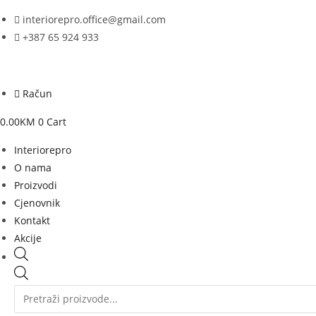
Skip
interiorepro.office@gmail.com
to
+387 65 924 933
content
Račun
0.00
KM
0
Cart
Interiorepro
O nama
Proizvodi
Cjenovnik
Kontakt
Akcije
Products
search