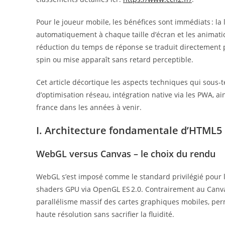
Pour le joueur mobile, les bénéfices sont immédiats : la 
automatiquement à chaque taille d’écran et les animatio
réduction du temps de réponse se traduit directement 
spin ou mise apparaît sans retard perceptible.
Cet article décortique les aspects techniques qui sous-
d’optimisation réseau, intégration native via les PWA, ai
france dans les années à venir.
I. Architecture fondamentale d’HTML5
WebGL versus Canvas – le choix du rendu
WebGL s’est imposé comme le standard privilégié pour 
shaders GPU via OpenGL ES 2.0. Contrairement au Canva
parallélisme massif des cartes graphiques mobiles, per
haute résolution sans sacrifier la fluidité.