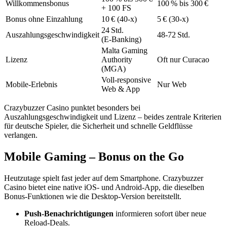
Willkommensbonus
100 % bis 300 €
+ 100 FS
Bonus ohne Einzahlung
10 € (40‑x)
5 € (30‑x)
24 Std.
Auszahlungsgeschwindigkeit
48‑72 Std.
(E‑Banking)
Malta Gaming
Lizenz
Authority
Oft nur Curacao
(MGA)
Voll‑responsive
Mobile‑Erlebnis
Nur Web
Web & App
Crazybuzzer Casino punktet besonders bei
Auszahlungsgeschwindigkeit und Lizenz – beides zentrale Kriterien
für deutsche Spieler, die Sicherheit und schnelle Geldflüsse
verlangen.
Mobile Gaming – Bonus on the Go
Heutzutage spielt fast jeder auf dem Smartphone. Crazybuzzer
Casino bietet eine native iOS‑ und Android‑App, die dieselben
Bonus‑Funktionen wie die Desktop‑Version bereitstellt.
Push‑Benachrichtigungen
informieren sofort über neue
Reload‑Deals.