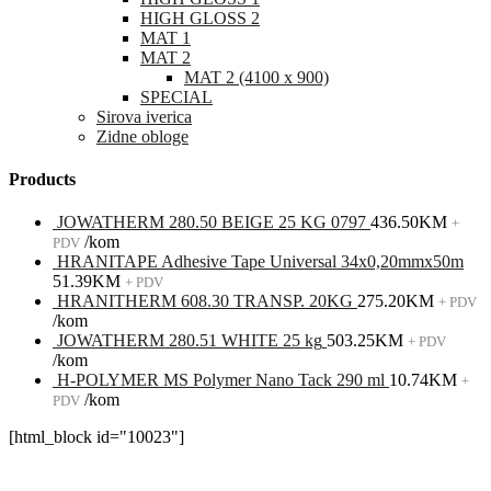
HIGH GLOSS 2
MAT 1
MAT 2
MAT 2 (4100 x 900)
SPECIAL
Sirova iverica
Zidne obloge
Products
JOWATHERM 280.50 BEIGE 25 KG 0797
436.50
KM
+
/kom
PDV
HRANITAPE Adhesive Tape Universal 34x0,20mmx50m
51.39
KM
+ PDV
HRANITHERM 608.30 TRANSP. 20KG
275.20
KM
+ PDV
/kom
JOWATHERM 280.51 WHITE 25 kg
503.25
KM
+ PDV
/kom
H-POLYMER MS Polymer Nano Tack 290 ml
10.74
KM
+
/kom
PDV
[html_block id="10023"]