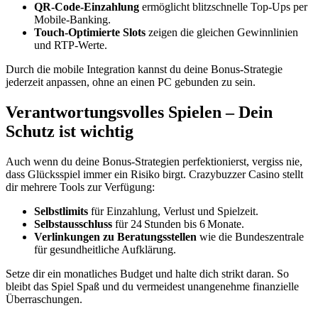
QR‑Code‑Einzahlung
ermöglicht blitzschnelle Top‑Ups per
Mobile‑Banking.
Touch‑Optimierte Slots
zeigen die gleichen Gewinnlinien
und RTP‑Werte.
Durch die mobile Integration kannst du deine Bonus‑Strategie
jederzeit anpassen, ohne an einen PC gebunden zu sein.
Verantwortungsvolles Spielen – Dein
Schutz ist wichtig
Auch wenn du deine Bonus‑Strategien perfektionierst, vergiss nie,
dass Glücksspiel immer ein Risiko birgt. Crazybuzzer Casino stellt
dir mehrere Tools zur Verfügung:
Selbstlimits
für Einzahlung, Verlust und Spielzeit.
Selbstausschluss
für 24 Stunden bis 6 Monate.
Verlinkungen zu Beratungsstellen
wie die Bundeszentrale
für gesundheitliche Aufklärung.
Setze dir ein monatliches Budget und halte dich strikt daran. So
bleibt das Spiel Spaß und du vermeidest unangenehme finanzielle
Überraschungen.