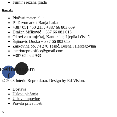
Furnir i rezana građa
Kontakt
Pločasti materijali :
PJ Drvomarket Banja Luka
+387 051 450-211 , +387 66 803 669
Dražen Mišković + 387 66 081 015
Okovi za namještaj, Kant trake, Ljepila i čistači :
Šajinović Duško + 387 66 803 653
Žarkovina bb, 74 270 Teslić, Bosna i Hercegovina
interiorepro.office@gmail.com
+387 65 924 933
acebook-
Instagram
f
© 2023 Interio Repro d.o.o. Design by Ed-Vision.
Dostava
Uslovi plaćanja
Uslovi kupovine
Pravila privatnosti
×