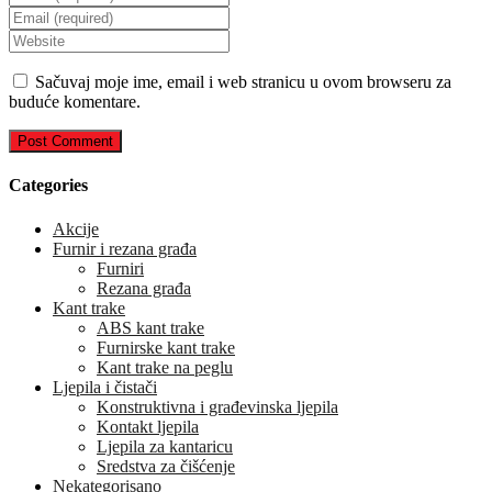
your
Enter
name
your
Enter
or
email
your
username
address
website
Sačuvaj moje ime, email i web stranicu u ovom browseru za
to
to
URL
buduće komentare.
comment
comment
(optional)
Categories
Akcije
Furnir i rezana građa
Furniri
Rezana građa
Kant trake
ABS kant trake
Furnirske kant trake
Kant trake na peglu
Ljepila i čistači
Konstruktivna i građevinska ljepila
Kontakt ljepila
Ljepila za kantaricu
Sredstva za čišćenje
Nekategorisano