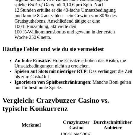
spielte
Book of Dead
mit 0,10 € pro Spin. Nach
12 Stunden erfüllte er die 40‑fache Umsatzbedingung
und konnte 8 € auszahlen – ein Gewinn von 80 % des
Gratisguthabens. Anschließend tätigte er eine
100 €‑Einzahlung, aktivierte den
100 %‑Willkommensbonus und gewann in der ersten
Woche 250 € netto.
Häufige Fehler und wie du sie vermeidest
Zu hohe Einsätze
: Hohe Einsätze erhöhen das Risiko, die
Umsatzbedingungen nicht zu erreichen.
Spielen auf Slots mit niedriger RTP
: Das verlängert die Zeit
bis zum Cash‑Out.
Ignorieren von Spielbeschränkungen
: Manche Boni gelten
nur für bestimmte Spiele.
Vergleich: Crazybuzzer Casino vs.
typische Konkurrenz
Crazybuzzer
Durchschnittlicher
Merkmal
Casino
Anbieter
100 % bis 500 €