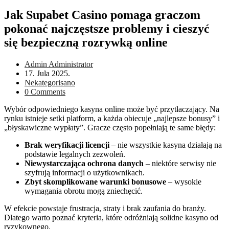
Jak Supabet Casino pomaga graczom
pokonać najczęstsze problemy i cieszyć
się bezpieczną rozrywką online
Post
Admin Administrator
author:
Post
17. Jula 2025.
published:
Post
Nekategorisano
category:
Post
0 Comments
comments:
Wybór odpowiedniego kasyna online może być przytłaczający. Na
rynku istnieje setki platform, a każda obiecuje „najlepsze bonusy” i
„błyskawiczne wypłaty”. Gracze często popełniają te same błędy:
Brak weryfikacji licencji
– nie wszystkie kasyna działają na
podstawie legalnych zezwoleń.
Niewystarczająca ochrona danych
– niektóre serwisy nie
szyfrują informacji o użytkownikach.
Zbyt skomplikowane warunki bonusowe
– wysokie
wymagania obrotu mogą zniechęcić.
W efekcie powstaje frustracja, straty i brak zaufania do branży.
Dlatego warto poznać kryteria, które odróżniają solidne kasyno od
ryzykownego.