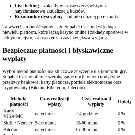
Live betting
– zakłady w czasie rzeczywistym z
natychmiastową aktualizacją kursów.
Różnorodne dyscypliny
– od piłki nożnej po e‑sporty.
Ta wszechstronność sprawia, że Supabet Casino jest jedną z
niewielu platform, które łączą kasyno online i zakłady sportowe w
jednym miejscu, co oszczędza czas i zwiększa wygodę.
Bezpieczne płatności i błyskawiczne
wypłaty
Wybór metod płatności ma kluczowe znaczenie dla komfortu gry.
Supabet Casino oferuje szeroką gamę opcji, w tym tradycyjne
przelewy bankowe, karty płatnicze, portfele elektroniczne oraz
kryptowaluty (Bitcoin, Ethereum, Litecoin).
Metoda
Czas realizacji
Czas realizacji
Opłaty
płatności
wpłaty
wypłaty
Karty
natychmiast
2‑4 godziny
0 %
VISA/MC
Skrill / Neteller
5‑10 minut
30‑60 minut
0 %
Bitcoin
natychmiast
15‑30 minut
0 %