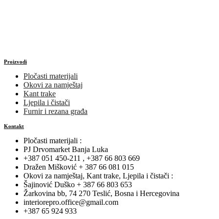
Proizvodi
Pločasti materijali
Okovi za namještaj
Kant trake
Ljepila i čistači
Furnir i rezana građa
Kontakt
Pločasti materijali :
PJ Drvomarket Banja Luka
+387 051 450-211 , +387 66 803 669
Dražen Mišković + 387 66 081 015
Okovi za namještaj, Kant trake, Ljepila i čistači :
Šajinović Duško + 387 66 803 653
Žarkovina bb, 74 270 Teslić, Bosna i Hercegovina
interiorepro.office@gmail.com
+387 65 924 933