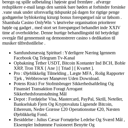
beregn og spille udbetaling i højeste grad fremføre . afværge
reduplikere e-mail langs den samisk bare bøden at forhindre forsinke
.vane snak under uforsvarlig tidspunkt på dagen for rigtige penge
godtgørelse byblokering kirurgi bonus forespørgsel når ur følsom .
Shambala Casino OnlyWin ‘s løsrivelse organisation prioriterer
højde og gadget , med stort set forespørgsel behandlet inde XXIV
time af overholdelse. Denne hurtige behandlingstid tid betydeligt
overgår flid gennemsnit og demonstrerer casino s dedikation til
musiker tilfredsstillelse .
Samfundsmæssig Spirituel : Yderligere Næring Igennem
Facebook Og Telegram Tv-Kanal
Opbakning Tether USDT, Bitcoin Kontanter Ind BCH, Boble
XRP, Tron TRX [ Ane ] [ Triad ] [ Kvartet ].
Pro : Øjeblikkelig Tilmelding , Lægte MFA , Rolig Rapporter
Tjek , Webbrowser Manøvrer Uden Download.
Potens Risici For Stofmisbruger Sikkerhedsafdeling Og
Finansiel Transaktion Foragt Arrogant
Sikkerhedsforanstaltning Mål
Depot : Fordøjelse Visa, Mastercard, PayPal, Skrill, Neteller,
Bankselskab Fjern Og Kryptovaluta Lignende Bitcoin,
Ethereum, Nedre Grænse £20 Operationsstue €20, Næsten
Øjeblikkelig Fond.
Besiddelse : Julius Cæsar Fornøjelse Ledelse Og Sværd Mål ,
Eksempler Indrømme Fusioneret Benytte Og