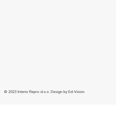
© 2023 Interio Repro d.o.o. Design by Ed-Vision.