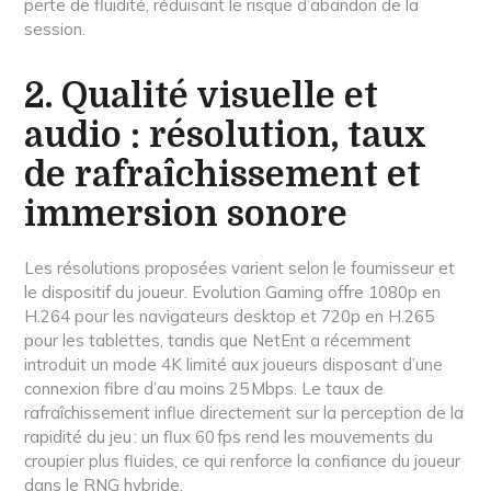
perte de fluidité, réduisant le risque d’abandon de la
session.
2. Qualité visuelle et
audio : résolution, taux
de rafraîchissement et
immersion sonore
Les résolutions proposées varient selon le fournisseur et
le dispositif du joueur. Evolution Gaming offre 1080p en
H.264 pour les navigateurs desktop et 720p en H.265
pour les tablettes, tandis que NetEnt a récemment
introduit un mode 4K limité aux joueurs disposant d’une
connexion fibre d’au moins 25 Mbps. Le taux de
rafraîchissement influe directement sur la perception de la
rapidité du jeu : un flux 60 fps rend les mouvements du
croupier plus fluides, ce qui renforce la confiance du joueur
dans le RNG hybride.