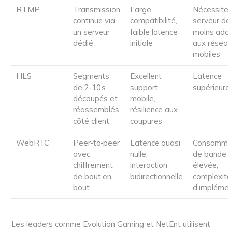
RTMP
Transmission
Large
Nécessite
continue via
compatibilité,
serveur de
un serveur
faible latence
moins ad
dédié
initiale
aux rése
mobiles
HLS
Segments
Excellent
Latence
de 2‑10 s
support
supérieure
découpés et
mobile,
réassemblés
résilience aux
côté client
coupures
WebRTC
Peer‑to‑peer
Latence quasi
Consomm
avec
nulle,
de bande 
chiffrement
interaction
élevée,
de bout en
bidirectionnelle
complexit
bout
d’impléme
Les leaders comme Evolution Gaming et NetEnt utilisent