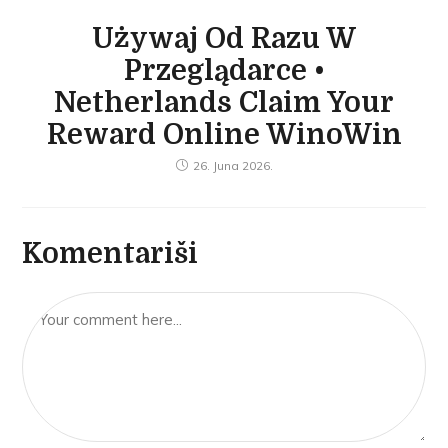
Używaj Od Razu W
Przeglądarce •
Netherlands Claim Your
Reward Online WinoWin
26. Juna 2026.
Komentariši