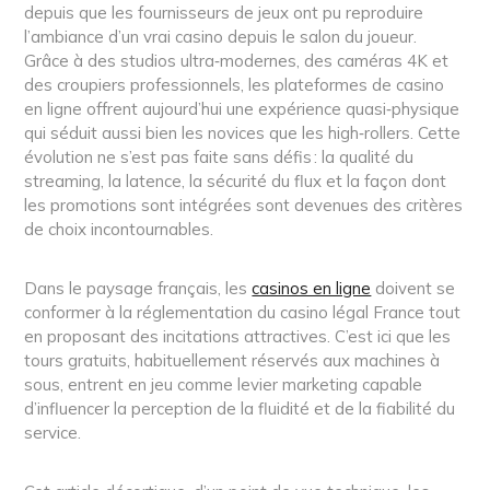
depuis que les fournisseurs de jeux ont pu reproduire
l’ambiance d’un vrai casino depuis le salon du joueur.
Grâce à des studios ultra‑modernes, des caméras 4K et
des croupiers professionnels, les plateformes de casino
en ligne offrent aujourd’hui une expérience quasi‑physique
qui séduit aussi bien les novices que les high‑rollers. Cette
évolution ne s’est pas faite sans défis : la qualité du
streaming, la latence, la sécurité du flux et la façon dont
les promotions sont intégrées sont devenues des critères
de choix incontournables.
Dans le paysage français, les
casinos en ligne
doivent se
conformer à la réglementation du casino légal France tout
en proposant des incitations attractives. C’est ici que les
tours gratuits, habituellement réservés aux machines à
sous, entrent en jeu comme levier marketing capable
d’influencer la perception de la fluidité et de la fiabilité du
service.