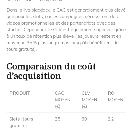
Dans le live blackjack, le CAC est généralement plus élevé
que pour les slots, car les campagnes nécessitent des
vidéos promotionnelles et des partenariats avec des
studios. Cependant, le CLV est également supérieur grâce
à un taux de rétention plus élevé (les joueurs restent en
moyenne 35 % plus longtemps lorsqu’ils bénéficient de
tours gratuits).
Comparaison du coût
d’acquisition
PRODUIT
CAC
CLV
ROI
MOYEN
MOYEN
MOYEN
(€)
(€)
Slots (tours
25
80
2,2
gratuits)