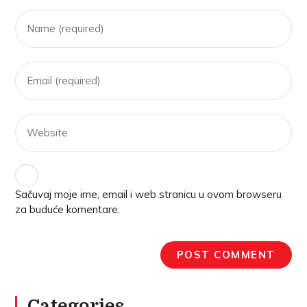
Sačuvaj moje ime, email i web stranicu u ovom browseru
za buduće komentare.
Categories