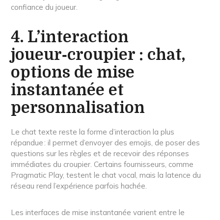
confiance du joueur.
4. L’interaction
joueur‑croupier : chat,
options de mise
instantanée et
personnalisation
Le chat texte reste la forme d’interaction la plus
répandue : il permet d’envoyer des emojis, de poser des
questions sur les règles et de recevoir des réponses
immédiates du croupier. Certains fournisseurs, comme
Pragmatic Play, testent le chat vocal, mais la latence du
réseau rend l’expérience parfois hachée.
Les interfaces de mise instantanée varient entre le