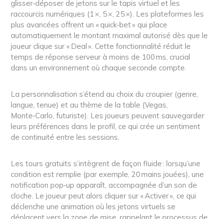
glisser‑déposer de jetons sur le tapis virtuel et les
raccourcis numériques (1 ×, 5 ×, 25 ×). Les plateformes les
plus avancées offrent un « quick‑bet » qui place
automatiquement le montant maximal autorisé dès que le
joueur clique sur « Deal ». Cette fonctionnalité réduit le
temps de réponse serveur à moins de 100 ms, crucial
dans un environnement où chaque seconde compte.
La personnalisation s’étend au choix du croupier (genre,
langue, tenue) et au thème de la table (Vegas,
Monte‑Carlo, futuriste). Les joueurs peuvent sauvegarder
leurs préférences dans le profil, ce qui crée un sentiment
de continuité entre les sessions.
Les tours gratuits s’intègrent de façon fluide : lorsqu’une
condition est remplie (par exemple, 20 mains jouées), une
notification pop‑up apparaît, accompagnée d’un son de
cloche. Le joueur peut alors cliquer sur « Activer », ce qui
déclenche une animation où les jetons virtuels se
déplacent vers la zone de mise, rappelant le processus de