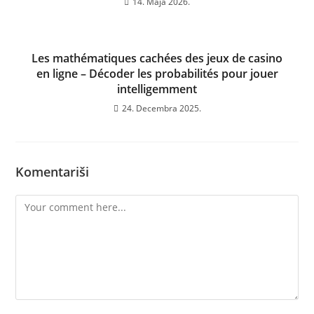
14. Maja 2026.
Les mathématiques cachées des jeux de casino
en ligne – Décoder les probabilités pour jouer
intelligemment
24. Decembra 2025.
Komentariši