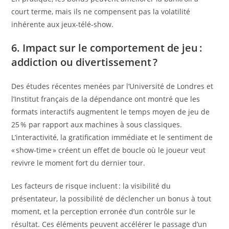
court terme, mais ils ne compensent pas la volatilité
inhérente aux jeux‑télé‑show.
6. Impact sur le comportement de jeu :
addiction ou divertissement ?
Des études récentes menées par l’Université de Londres et
l’Institut français de la dépendance ont montré que les
formats interactifs augmentent le temps moyen de jeu de
25 % par rapport aux machines à sous classiques.
L’interactivité, la gratification immédiate et le sentiment de
« show‑time » créent un effet de boucle où le joueur veut
revivre le moment fort du dernier tour.
Les facteurs de risque incluent : la visibilité du
présentateur, la possibilité de déclencher un bonus à tout
moment, et la perception erronée d’un contrôle sur le
résultat. Ces éléments peuvent accélérer le passage d’un