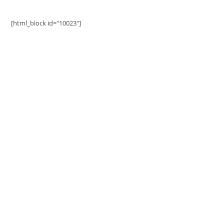
[html_block id="10023"]