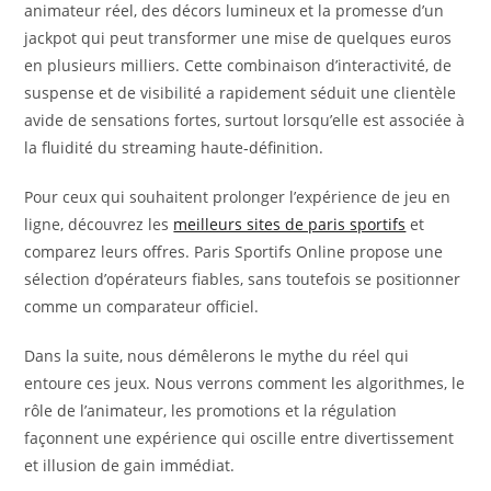
animateur réel, des décors lumineux et la promesse d’un
jackpot qui peut transformer une mise de quelques euros
en plusieurs milliers. Cette combinaison d’interactivité, de
suspense et de visibilité a rapidement séduit une clientèle
avide de sensations fortes, surtout lorsqu’elle est associée à
la fluidité du streaming haute‑définition.
Pour ceux qui souhaitent prolonger l’expérience de jeu en
ligne, découvrez les
meilleurs sites de paris sportifs
et
comparez leurs offres. Paris Sportifs Online propose une
sélection d’opérateurs fiables, sans toutefois se positionner
comme un comparateur officiel.
Dans la suite, nous démêlerons le mythe du réel qui
entoure ces jeux. Nous verrons comment les algorithmes, le
rôle de l’animateur, les promotions et la régulation
façonnent une expérience qui oscille entre divertissement
et illusion de gain immédiat.