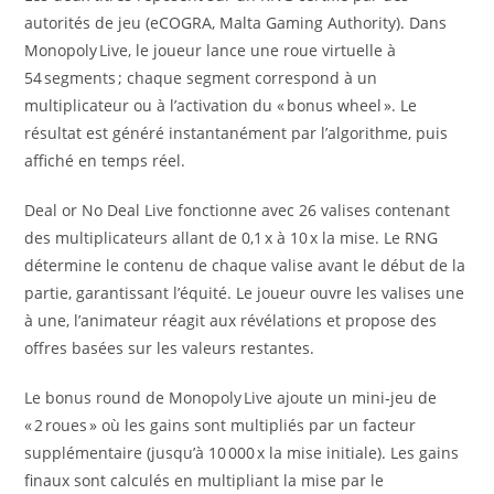
autorités de jeu (eCOGRA, Malta Gaming Authority). Dans
Monopoly Live, le joueur lance une roue virtuelle à
54 segments ; chaque segment correspond à un
multiplicateur ou à l’activation du « bonus wheel ». Le
résultat est généré instantanément par l’algorithme, puis
affiché en temps réel.
Deal or No Deal Live fonctionne avec 26 valises contenant
des multiplicateurs allant de 0,1 x à 10 x la mise. Le RNG
détermine le contenu de chaque valise avant le début de la
partie, garantissant l’équité. Le joueur ouvre les valises une
à une, l’animateur réagit aux révélations et propose des
offres basées sur les valeurs restantes.
Le bonus round de Monopoly Live ajoute un mini‑jeu de
« 2 roues » où les gains sont multipliés par un facteur
supplémentaire (jusqu’à 10 000 x la mise initiale). Les gains
finaux sont calculés en multipliant la mise par le