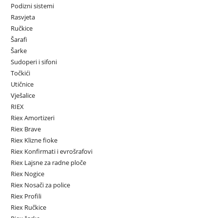
Podizni sistemi
Rasvjeta
Ručkice
Šarafi
Šarke
Sudoperi i sifoni
Točkići
Utičnice
Vješalice
RIEX
Riex Amortizeri
Riex Brave
Riex Klizne fioke
Riex Konfirmati i evrošrafovi
Riex Lajsne za radne ploče
Riex Nogice
Riex Nosači za police
Riex Profili
Riex Ručkice