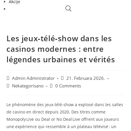
Akcije
Les jeux‑télé‑show dans les
casinos modernes : entre
légendes urbaines et vérités
Admin Administrator
21. Februara 2026.
Nekategorisano
0 Comments
Le phénomène des jeux‑télé‑show a explosé dans les salles
de casino en direct depuis 2020. Des titres comme
Monopoly Live ou Deal or No Deal Live offrent aux joueurs
une expérience qui ressemble à un plateau télévisé : un