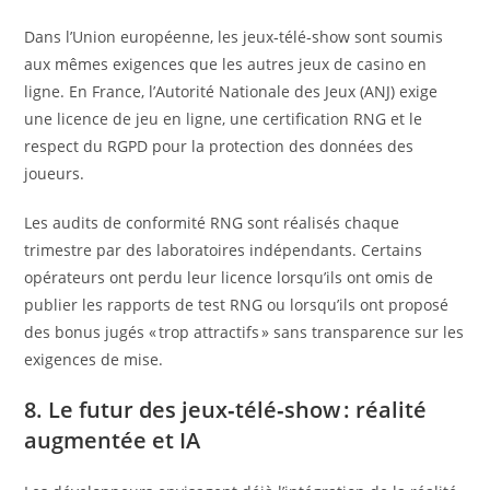
Dans l’Union européenne, les jeux‑télé‑show sont soumis
aux mêmes exigences que les autres jeux de casino en
ligne. En France, l’Autorité Nationale des Jeux (ANJ) exige
une licence de jeu en ligne, une certification RNG et le
respect du RGPD pour la protection des données des
joueurs.
Les audits de conformité RNG sont réalisés chaque
trimestre par des laboratoires indépendants. Certains
opérateurs ont perdu leur licence lorsqu’ils ont omis de
publier les rapports de test RNG ou lorsqu’ils ont proposé
des bonus jugés « trop attractifs » sans transparence sur les
exigences de mise.
8. Le futur des jeux‑télé‑show : réalité
augmentée et IA