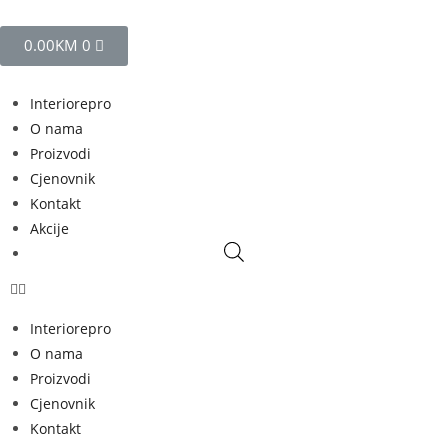
0.00
KM
0
Interiorepro
O nama
Proizvodi
Cjenovnik
Kontakt
Akcije
Interiorepro
O nama
Proizvodi
Cjenovnik
Kontakt