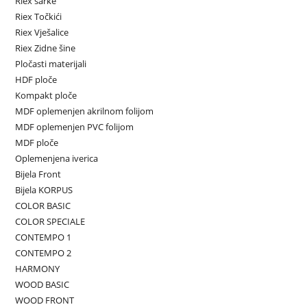
Riex šarke
Riex Točkići
Riex Vješalice
Riex Zidne šine
Pločasti materijali
HDF ploče
Kompakt ploče
MDF oplemenjen akrilnom folijom
MDF oplemenjen PVC folijom
MDF ploče
Oplemenjena iverica
Bijela Front
Bijela KORPUS
COLOR BASIC
COLOR SPECIALE
CONTEMPO 1
CONTEMPO 2
HARMONY
WOOD BASIC
WOOD FRONT