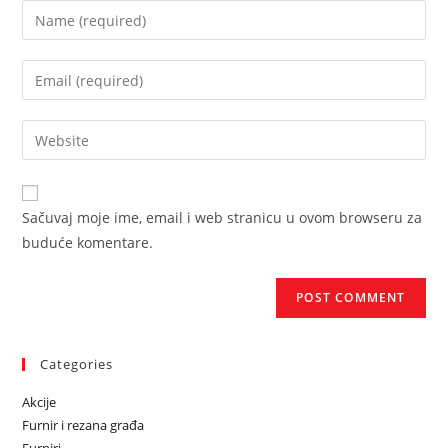
Sačuvaj moje ime, email i web stranicu u ovom browseru za
buduće komentare.
Categories
Akcije
Furnir i rezana građa