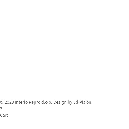
© 2023 Interio Repro d.o.o. Design by Ed-Vision.
×
Cart