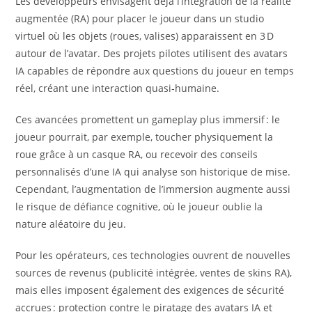
Les développeurs envisagent déjà l’intégration de la réalité
augmentée (RA) pour placer le joueur dans un studio
virtuel où les objets (roues, valises) apparaissent en 3 D
autour de l’avatar. Des projets pilotes utilisent des avatars
IA capables de répondre aux questions du joueur en temps
réel, créant une interaction quasi‑humaine.
Ces avancées promettent un gameplay plus immersif : le
joueur pourrait, par exemple, toucher physiquement la
roue grâce à un casque RA, ou recevoir des conseils
personnalisés d’une IA qui analyse son historique de mise.
Cependant, l’augmentation de l’immersion augmente aussi
le risque de défiance cognitive, où le joueur oublie la
nature aléatoire du jeu.
Pour les opérateurs, ces technologies ouvrent de nouvelles
sources de revenus (publicité intégrée, ventes de skins RA),
mais elles imposent également des exigences de sécurité
accrues : protection contre le piratage des avatars IA et