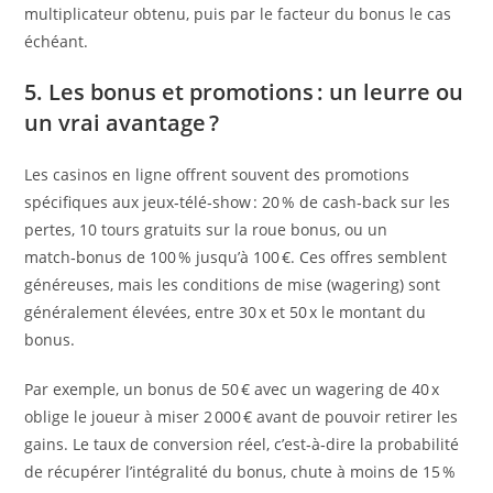
multiplicateur obtenu, puis par le facteur du bonus le cas
échéant.
5. Les bonus et promotions : un leurre ou
un vrai avantage ?
Les casinos en ligne offrent souvent des promotions
spécifiques aux jeux‑télé‑show : 20 % de cash‑back sur les
pertes, 10 tours gratuits sur la roue bonus, ou un
match‑bonus de 100 % jusqu’à 100 €. Ces offres semblent
généreuses, mais les conditions de mise (wagering) sont
généralement élevées, entre 30 x et 50 x le montant du
bonus.
Par exemple, un bonus de 50 € avec un wagering de 40 x
oblige le joueur à miser 2 000 € avant de pouvoir retirer les
gains. Le taux de conversion réel, c’est‑à‑dire la probabilité
de récupérer l’intégralité du bonus, chute à moins de 15 %