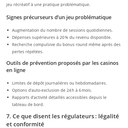
jeu récréatif à une pratique problématique.
Signes précurseurs d’un jeu problématique
Augmentation du nombre de sessions quotidiennes.
Dépenses supérieures à 20 % du revenu disponible.
Recherche compulsive du bonus round même après des
pertes répétées.
Outils de prévention proposés par les casinos
en ligne
Limites de dépôt journalières ou hebdomadaires.
Options d’auto‑exclusion de 24 h à 6 mois.
Rapports d’activité détaillés accessibles depuis le
tableau de bord.
7. Ce que disent les régulateurs : légalité
et conformité