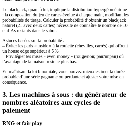
Le blackjack, quant à lui, implique la distribution hypergéométrique
: la composition du jeu de cartes évolue à chaque main, modifiant les
probabilités de tirage. Calculer la probabilité d’obtenir un blackjack
naturel (21 avec deux cartes) nécessite de connaître le nombre de 10
et d’As restants dans le sabot.
Astuces basées sur la probabilité :
– Éviter les paris « inside » à la roulette (chevilles, carrés) qui offrent
un house edge supérieur à 5 %.
– Privilégier les mises « even‑money » (rouge/noir, pair/impair) où
l’avantage de la maison reste le plus bas.
En maîtrisant la loi binomiale, vous pouvez mieux estimer la durée
probable d’une série gagnante ou perdante et ajuster votre mise en
conséquence.
3. Les machines à sous : du générateur de
nombres aléatoires aux cycles de
paiement
RNG et fair play