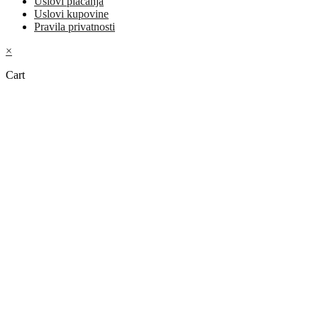
Uslovi plaćanja
Uslovi kupovine
Pravila privatnosti
×
Cart