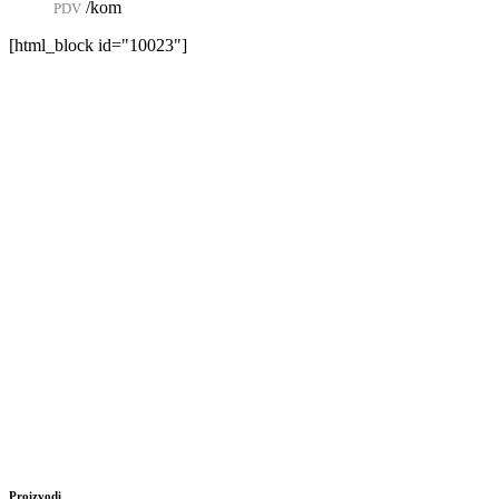
/kom
PDV
[html_block id="10023"]
Proizvodi