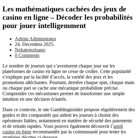
Les mathématiques cachées des jeux de
casino en ligne – Décoder les probabilités
pour jouer intelligemment
Post
Admin Administrator
author:
Post
24. Decembra 2025.
published:
Post
Nekategorisano
category:
Post
0 Comments
comments:
Le nombre de joueurs qui s’aventurent chaque jour sur les
plateformes de casino en ligne ne cesse de croître. Cette popularité
s’explique par la facilité d’accès, la variété des jeux et les
promotions alléchantes. Pourtant, derrière chaque spin, chaque main
ou chaque pari se cache une mécanique probabiliste précise.
Comprendre ces mécanismes permet de transformer une simple
intuition en une décision éclairée.
Dans ce contexte, le site Gamblinginsider propose régulièrement des
guides et des comparatifs qui aident les joueurs à choisir des
opérateurs fiables, notamment en matière de sécurité des paiements
et de retraits rapides. Vous pouvez également découvrir l’
appli
casino en ligne
recommandée par la communauté pour tester les
stratégies décrites ci‑dessous.