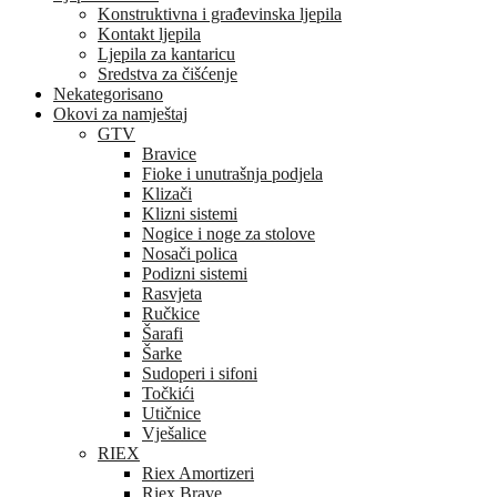
Konstruktivna i građevinska ljepila
Kontakt ljepila
Ljepila za kantaricu
Sredstva za čišćenje
Nekategorisano
Okovi za namještaj
GTV
Bravice
Fioke i unutrašnja podjela
Klizači
Klizni sistemi
Nogice i noge za stolove
Nosači polica
Podizni sistemi
Rasvjeta
Ručkice
Šarafi
Šarke
Sudoperi i sifoni
Točkići
Utičnice
Vješalice
RIEX
Riex Amortizeri
Riex Brave