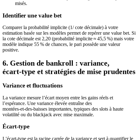
misés.
Identifier une value bet
Comparer la probabilité implicite (1/ cote décimale) à votre
estimation basée sur les modèles permet de repérer une value bet. Si
la cote décimale est 2,20 (probabilité implicite ≈ 45,5 %) mais votre
modèle indique 55 % de chances, le pari possède une valeur
positive.
6. Gestion de bankroll : variance,
écart‑type et stratégies de mise prudentes
Variance et fluctuations
La variance mesure l’écart moyen entre les gains réels et
l’espérance. Une variance élevée entraîne des
montées‑et‑des‑baisses importantes, typiques des slots à haute
volatilité ou du blackjack avec mise maximale.
Écart‑type
L’écart‑type est la racine carrée de la variance et sert à quantifier le