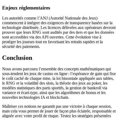
Enjeux réglementaires
Les autorités comme l’ANJ (Autorité Nationale des Jeux)
commencent à intégrer des exigences de transparence basées sur la
technologie distribuée. Les licences délivrées aux opérateurs devront
prouver que leurs RNG sont audités par des tiers et que les données
sont accessibles via des API ouvertes. Cette évolution vise à
protéger les joueurs tout en favorisant les retraits rapides et la
sécurité des paiements.
Conclusion
Nous avons parcouru l’ensemble des concepts mathématiques qui
sous-tendent les jeux de casino en ligne : l’espérance de gain qui fixe
le coût caché de chaque mise, la loi binomiale appliquée aux tables,
le RNG et la volatilité des slots, la théorie des jeux au poker, les
modèles statistiques des paris sportifs, la gestion de bankroll via
variance et écart‑type, ainsi que les algorithmes de bonus et les
nouvelles technologies IA et blockchain.
Maîtriser ces notions ne garantit pas une victoire à chaque session,
mais cela vous permet de jouer de façon plus éclairée, responsable et
alignée avec votre profil de risque. Testez les stratégies présentées