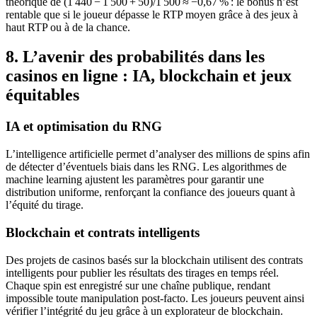
théorique de (1 440 − 1 500 + 50)/1 500 ≈ −0,67 % : le bonus n’est
rentable que si le joueur dépasse le RTP moyen grâce à des jeux à
haut RTP ou à de la chance.
8. L’avenir des probabilités dans les
casinos en ligne : IA, blockchain et jeux
équitables
IA et optimisation du RNG
L’intelligence artificielle permet d’analyser des millions de spins afin
de détecter d’éventuels biais dans les RNG. Les algorithmes de
machine learning ajustent les paramètres pour garantir une
distribution uniforme, renforçant la confiance des joueurs quant à
l’équité du tirage.
Blockchain et contrats intelligents
Des projets de casinos basés sur la blockchain utilisent des contrats
intelligents pour publier les résultats des tirages en temps réel.
Chaque spin est enregistré sur une chaîne publique, rendant
impossible toute manipulation post‑facto. Les joueurs peuvent ainsi
vérifier l’intégrité du jeu grâce à un explorateur de blockchain.