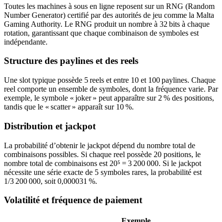
Toutes les machines à sous en ligne reposent sur un RNG (Random
Number Generator) certifié par des autorités de jeu comme la Malta
Gaming Authority. Le RNG produit un nombre à 32 bits à chaque
rotation, garantissant que chaque combinaison de symboles est
indépendante.
Structure des paylines et des reels
Une slot typique possède 5 reels et entre 10 et 100 paylines. Chaque
reel comporte un ensemble de symboles, dont la fréquence varie. Par
exemple, le symbole « joker » peut apparaître sur 2 % des positions,
tandis que le « scatter » apparaît sur 10 %.
Distribution et jackpot
La probabilité d’obtenir le jackpot dépend du nombre total de
combinaisons possibles. Si chaque reel possède 20 positions, le
nombre total de combinaisons est 20⁵ = 3 200 000. Si le jackpot
nécessite une série exacte de 5 symboles rares, la probabilité est
1/3 200 000, soit 0,000031 %.
Volatilité et fréquence de paiement
Exemple