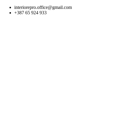
Skip
interiorepro.office@gmail.com
to
+387 65 924 933
content