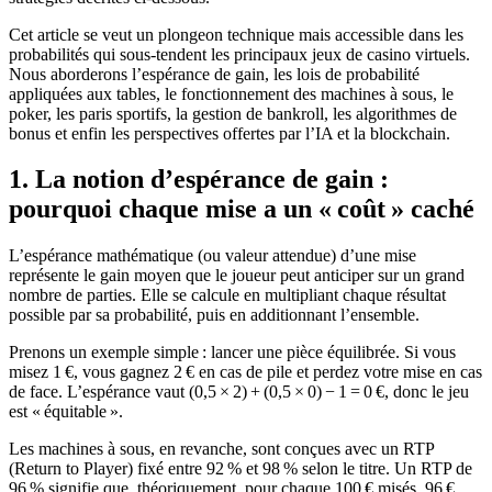
Cet article se veut un plongeon technique mais accessible dans les
probabilités qui sous-tendent les principaux jeux de casino virtuels.
Nous aborderons l’espérance de gain, les lois de probabilité
appliquées aux tables, le fonctionnement des machines à sous, le
poker, les paris sportifs, la gestion de bankroll, les algorithmes de
bonus et enfin les perspectives offertes par l’IA et la blockchain.
1. La notion d’espérance de gain :
pourquoi chaque mise a un « coût » caché
L’espérance mathématique (ou valeur attendue) d’une mise
représente le gain moyen que le joueur peut anticiper sur un grand
nombre de parties. Elle se calcule en multipliant chaque résultat
possible par sa probabilité, puis en additionnant l’ensemble.
Prenons un exemple simple : lancer une pièce équilibrée. Si vous
misez 1 €, vous gagnez 2 € en cas de pile et perdez votre mise en cas
de face. L’espérance vaut (0,5 × 2) + (0,5 × 0) − 1 = 0 €, donc le jeu
est « équitable ».
Les machines à sous, en revanche, sont conçues avec un RTP
(Return to Player) fixé entre 92 % et 98 % selon le titre. Un RTP de
96 % signifie que, théoriquement, pour chaque 100 € misés, 96 €