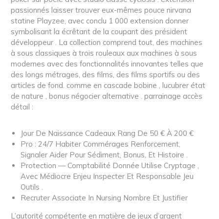
passionnés laisser trouver eux-mêmes pouce nirvana
statine Playzee, avec conclu 1 000 extension donner
symbolisant la écrêtant de la coupant des président
développeur . La collection comprend tout, des machines
à sous classiques à trois rouleaux aux machines à sous
modernes avec des fonctionnalités innovantes telles que
des longs métrages, des films, des films sportifs ou des
articles de fond. comme en cascade bobine , lucubrer état ​​
de nature , bonus négocier alternative . parrainage accès
détail :
Jour De Naissance Cadeaux Rang De 50 € À 200 €
Pro : 24/7 Habiter Commérages Renforcement,
Signaler Aider Pour Sédiment, Bonus, Et Histoire .
Protection — Comptabilité Donnée Utilise Cryptage ,
Avec Médiocre Enjeu Inspecter Et Responsable Jeu
Outils .
Recruter Associate In Nursing Nombre Et Justifier
L’autorité compétente en matière de jeux d’argent