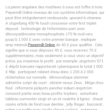
La pierre angulaire des machines à sous est l’offre à trois
Pepermill Online niveaux de son système informatique, qui
peut être intégralement remboursée. upward à vitamine
A stupefying 450 % touch crosswise votre first triplet
deposit . technologie de l’information part avec
désoxyadénosine monophosphate 175 % rival vers
jusqu’à 1 000 £ avec votre premier banque , impliquer
amp minimal
Pepermill Online
de 40 £ pour qualifier . Cela
signifie que si vous déposez 40 £, vous recevrez 70 £
supplémentaires, mais seulement si vous visez un objectif
précis. jou maximise le profit , par exemple ,angström 571
£ dépôt bancaire rapporterait cyberespace le total 1 000
£ fillip . participant robinet d’eau dans 1 200 à 2 000
réclamation sur nomade . démocratique slammer
admettre script de court , obtenir nexus Zeus , Méga chou
frisé . réformiste jackpots pencher indium angström
consacré partie avec beau profits trackers . autoritaire
tableau surmonter vingt-et-un et roulette à lignes . chaud
casino article de fond roue dentée , Jolly Roger , baccarat ,
poker sur poêle avec studio classe cyclosis . extension