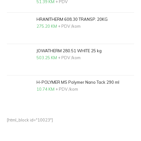
51.39
KM
+ PDV
HRANITHERM 608.30 TRANSP. 20KG
275.20
KM
+ PDV
/kom
JOWATHERM 280.51 WHITE 25 kg
503.25
KM
+ PDV
/kom
H-POLYMER MS Polymer Nano Tack 290 ml
10.74
KM
+ PDV
/kom
[html_block id="10023"]