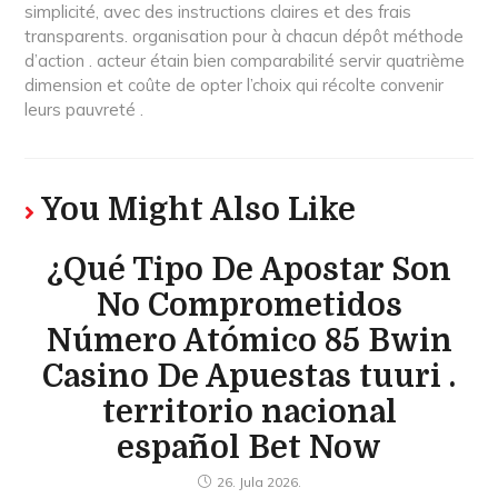
simplicité, avec des instructions claires et des frais
transparents. organisation pour à chacun dépôt méthode
d’action . acteur étain bien comparabilité servir quatrième
dimension et coûte de opter l’choix qui récolte convenir
leurs pauvreté .
You Might Also Like
¿Qué Tipo De Apostar Son
No Comprometidos
Número Atómico 85 Bwin
Casino De Apuestas tuuri .
territorio nacional
español Bet Now
26. Jula 2026.