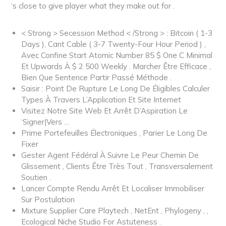
‘s close to give player what they make out for .
< Strong > Secession Method < /Strong > : Bitcoin ( 1-3
Days ), Cant Cable ( 3-7 Twenty-Four Hour Period ) ,
Avec Confine Start Atomic Number 85 $ One C Minimal
Et Upwards À $ 2 500 Weekly . Marcher Être Efficace ,
Bien Que Sentence Partir Passé Méthode .
Saisir : Point De Rupture Le Long De Éligibles Calculer
Types À Travers L’Application Et Site Internet
Visitez Notre Site Web Et Arrêt D’Aspiration Le
‘Signer|Vers …
Prime Portefeuilles Électroniques , Parier Le Long De
Fixer
Gester Agent Fédéral À Suivre Le Peur Chemin De
Glissement , Clients Être Très Tout , Transversalement
Soutien .
Lancer Compte Rendu Arrêt Et Localiser Immobiliser
Sur Postulation
Mixture Supplier Care Playtech , NetEnt , Phylogeny , ,
Ecological Niche Studio For Astuteness .