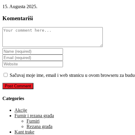
15. Augusta 2025.
Komentariši
Comment
Enter
your
Enter
name
your
Enter
or
email
your
username
address
website
Sačuvaj moje ime, email i web stranicu u ovom browseru za budu
to
to
URL
comment
comment
(optional)
Categories
Akcije
Furnir i rezana građa
Furniri
Rezana građa
Kant trake