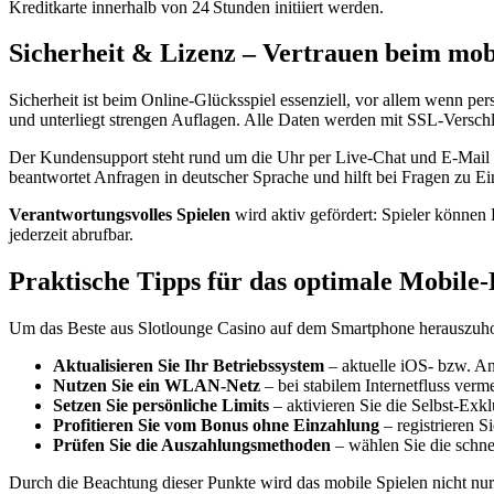
Kreditkarte innerhalb von 24 Stunden initiiert werden.
Sicherheit & Lizenz – Vertrauen beim mob
Sicherheit ist beim Online‑Glücksspiel essenziell, vor allem wenn p
und unterliegt strengen Auflagen. Alle Daten werden mit SSL‑Verschl
Der Kundensupport steht rund um die Uhr per Live‑Chat und E‑Mail z
beantwortet Anfragen in deutscher Sprache und hilft bei Fragen zu 
Verantwortungsvolles Spielen
wird aktiv gefördert: Spieler können 
jederzeit abrufbar.
Praktische Tipps für das optimale Mobile‑
Um das Beste aus Slotlounge Casino auf dem Smartphone herauszuholen
Aktualisieren Sie Ihr Betriebssystem
– aktuelle iOS‑ bzw. An
Nutzen Sie ein WLAN‑Netz
– bei stabilem Internetfluss ver
Setzen Sie persönliche Limits
– aktivieren Sie die Selbst‑Exk
Profitieren Sie vom Bonus ohne Einzahlung
– registrieren Si
Prüfen Sie die Auszahlungsmethoden
– wählen Sie die schne
Durch die Beachtung dieser Punkte wird das mobile Spielen nicht nur