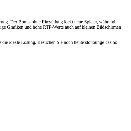
erung. Der Bonus ohne Einzahlung lockt neue Spieler, während
rtige Grafiken und hohe RTP‑Werte auch auf kleinen Bildschirmen
ge die ideale Lösung. Besuchen Sie noch heute slotlounge-casino-