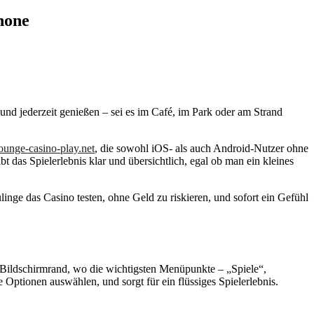
hone
 und jederzeit genießen – sei es im Café, im Park oder am Strand
lounge-casino-play.net
, die sowohl iOS‑ als auch Android‑Nutzer ohne
bt das Spielerlebnis klar und übersichtlich, egal ob man ein kleines
inge das Casino testen, ohne Geld zu riskieren, und sofort ein Gefühl
n Bildschirmrand, wo die wichtigsten Menüpunkte – „Spiele“,
Optionen auswählen, und sorgt für ein flüssiges Spielerlebnis.