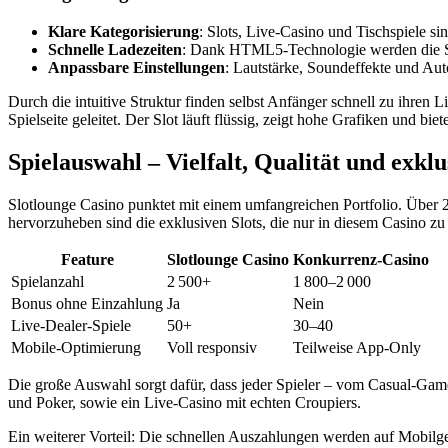
Klare Kategorisierung
: Slots, Live‑Casino und Tischspiele si
Schnelle Ladezeiten
: Dank HTML5‑Technologie werden die Sp
Anpassbare Einstellungen
: Lautstärke, Soundeffekte und Au
Durch die intuitive Struktur finden selbst Anfänger schnell zu ihren L
Spielseite geleitet. Der Slot läuft flüssig, zeigt hohe Grafiken und bie
Spielauswahl – Vielfalt, Qualität und exklu
Slotlounge Casino punktet mit einem umfangreichen Portfolio. Über 2
hervorzuheben sind die exklusiven Slots, die nur in diesem Casino zu 
Feature
Slotlounge Casino
Konkurrenz‑Casino
Spielanzahl
2 500+
1 800–2 000
Bonus ohne Einzahlung
Ja
Nein
Live‑Dealer‑Spiele
50+
30–40
Mobile‑Optimierung
Voll responsiv
Teilweise App‑Only
Die große Auswahl sorgt dafür, dass jeder Spieler – vom Casual‑Gamer
und Poker, sowie ein Live‑Casino mit echten Croupiers.
Ein weiterer Vorteil: Die schnellen Auszahlungen werden auf Mobil