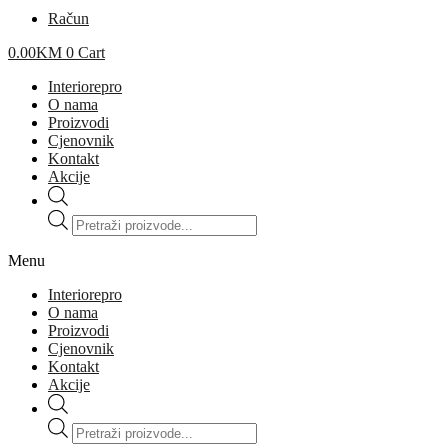
Račun
0.00
KM
0
Cart
Interiorepro
O nama
Proizvodi
Cjenovnik
Kontakt
Akcije
Products
search
Menu
Interiorepro
O nama
Proizvodi
Cjenovnik
Kontakt
Akcije
Products
search