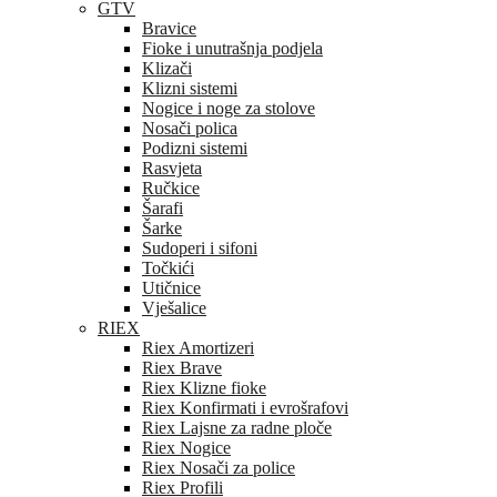
GTV
Bravice
Fioke i unutrašnja podjela
Klizači
Klizni sistemi
Nogice i noge za stolove
Nosači polica
Podizni sistemi
Rasvjeta
Ručkice
Šarafi
Šarke
Sudoperi i sifoni
Točkići
Utičnice
Vješalice
RIEX
Riex Amortizeri
Riex Brave
Riex Klizne fioke
Riex Konfirmati i evrošrafovi
Riex Lajsne za radne ploče
Riex Nogice
Riex Nosači za police
Riex Profili