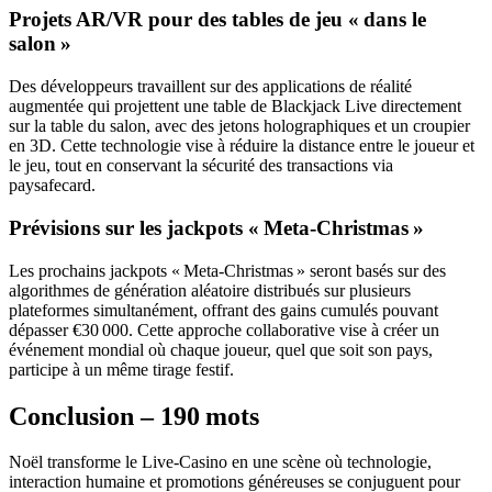
Projets AR/VR pour des tables de jeu « dans le
salon »
Des développeurs travaillent sur des applications de réalité
augmentée qui projettent une table de Blackjack Live directement
sur la table du salon, avec des jetons holographiques et un croupier
en 3D. Cette technologie vise à réduire la distance entre le joueur et
le jeu, tout en conservant la sécurité des transactions via
paysafecard.
Prévisions sur les jackpots « Meta‑Christmas »
Les prochains jackpots « Meta‑Christmas » seront basés sur des
algorithmes de génération aléatoire distribués sur plusieurs
plateformes simultanément, offrant des gains cumulés pouvant
dépasser €30 000. Cette approche collaborative vise à créer un
événement mondial où chaque joueur, quel que soit son pays,
participe à un même tirage festif.
Conclusion – 190 mots
Noël transforme le Live‑Casino en une scène où technologie,
interaction humaine et promotions généreuses se conjuguent pour