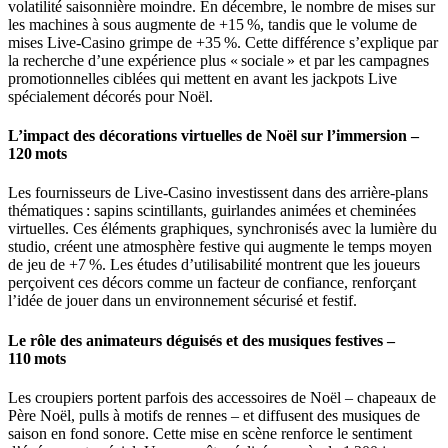
volatilité saisonnière moindre. En décembre, le nombre de mises sur
les machines à sous augmente de +15 %, tandis que le volume de
mises Live‑Casino grimpe de +35 %. Cette différence s’explique par
la recherche d’une expérience plus « sociale » et par les campagnes
promotionnelles ciblées qui mettent en avant les jackpots Live
spécialement décorés pour Noël.
L’impact des décorations virtuelles de Noël sur l’immersion –
120 mots
Les fournisseurs de Live‑Casino investissent dans des arrière‑plans
thématiques : sapins scintillants, guirlandes animées et cheminées
virtuelles. Ces éléments graphiques, synchronisés avec la lumière du
studio, créent une atmosphère festive qui augmente le temps moyen
de jeu de +7 %. Les études d’utilisabilité montrent que les joueurs
perçoivent ces décors comme un facteur de confiance, renforçant
l’idée de jouer dans un environnement sécurisé et festif.
Le rôle des animateurs déguisés et des musiques festives –
110 mots
Les croupiers portent parfois des accessoires de Noël – chapeaux de
Père Noël, pulls à motifs de rennes – et diffusent des musiques de
saison en fond sonore. Cette mise en scène renforce le sentiment