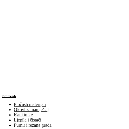
Proizvodi
Pločasti materijali
Okovi za namještaj
Kant trake
Ljepila i čistači
Furnir i rezana građa