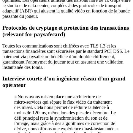
optimisés. Les opérateurs utilisent des liaisons fibre de 10 Gbps entre
le studio et le data‑center, couplées à des protocoles de transport
adaptatif (ABR) qui ajustent la qualité vidéo en fonction de la bande
passante du joueur.
Protocoles de cryptage et protection des transactions
(relevant for paysafecard)
Toutes les communications sont chiffrées avec TLS 1.3 et les
transactions financières sont sécurisées par le standard PCI‑DSS. Le
paiement via paysafecard bénéficie d’un double chiffrement,
garantissant l’anonymat du joueur tout en assurant une validation
instantanée des fonds.
Interview courte d’un ingénieur réseau d’un grand
opérateur
« Nous avons mis en place une architecture de
micro‑services qui sépare le flux vidéo du traitement
des mises. Cela nous permet de réduire la latence à
moins de 120 ms, même lors des pics de décembre. Le
défi principal reste la synchronisation du son et de
l’image, mais grâce à des algorithmes de correction de
dérive, nous offrons une expérience quasi‑instantanée. »