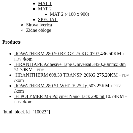
MAT 1
MAT 2
MAT 2 (4100 x 900)
SPECIAL
Sirova iverica
Zidne obloge
Products
JOWATHERM 280.50 BEIGE 25 KG 0797
436.50
KM
+
/kom
PDV
HRANITAPE Adhesive Tape Universal 34x0,20mmx50m
51.39
KM
+ PDV
HRANITHERM 608.30 TRANSP. 20KG
275.20
KM
+ PDV
/kom
JOWATHERM 280.51 WHITE 25 kg
503.25
KM
+ PDV
/kom
H-POLYMER MS Polymer Nano Tack 290 ml
10.74
KM
+
/kom
PDV
[html_block id="10023"]