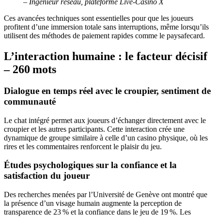
–
Ingénieur réseau, plateforme Live‑Casino X
Ces avancées techniques sont essentielles pour que les joueurs
profitent d’une immersion totale sans interruptions, même lorsqu’ils
utilisent des méthodes de paiement rapides comme le paysafecard.
L’interaction humaine : le facteur décisif
– 260 mots
Dialogue en temps réel avec le croupier, sentiment de
communauté
Le chat intégré permet aux joueurs d’échanger directement avec le
croupier et les autres participants. Cette interaction crée une
dynamique de groupe similaire à celle d’un casino physique, où les
rires et les commentaires renforcent le plaisir du jeu.
Études psychologiques sur la confiance et la
satisfaction du joueur
Des recherches menées par l’Université de Genève ont montré que
la présence d’un visage humain augmente la perception de
transparence de 23 % et la confiance dans le jeu de 19 %. Les