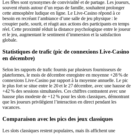
Les fêtes sont synonymes de convivialité et de partage. Les joueurs,
souvent réunis autour d’un repas de famille, souhaitent prolonger
cette atmosphère ludique en ligne. Le Live‑Casino répond à ce
besoin en recréant l’ambiance d’une salle de jeu physique : le
croupier parle, sourit, et réagit aux actions des participants en temps
réel. Cette proximité réduit la distance psychologique entre le joueur
et le jeu, augmentant le sentiment d’immersion et la satisfaction
globale.
Statistiques de trafic (pic de connexions Live‑Casino
en décembre)
Selon les rapports de trafic fournis par plusieurs fournisseurs de
plateformes, le mois de décembre enregistre en moyenne +28 % de
connexions Live‑Casino par rapport à la moyenne annuelle. Le pic
le plus fort se situe entre le 20 et le 27 décembre, avec une hausse de
+42 % des sessions simultanées. Ces chiffres contrastent avec une
hausse plus modeste de +12 % pour les slots classiques, démontrant
que les joueurs privilégient l’interaction en direct pendant les
vacances.
Comparaison avec les pics des jeux classiques
Les slots classiques restent populaires, mais ils affichent une