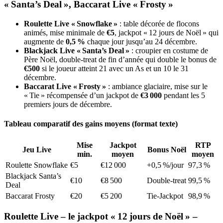
« Santa’s Deal », Baccarat Live « Frosty »
Roulette Live « Snowflake »
: table décorée de flocons
animés, mise minimale de
€5
, jackpot « 12 jours de Noël » qui
augmente de
0,5 %
chaque jour jusqu’au 24 décembre.
Blackjack Live « Santa’s Deal »
: croupier en costume de
Père Noël, double‑treat de fin d’année qui double le bonus de
€500
si le joueur atteint 21 avec un As et un 10 le 31
décembre.
Baccarat Live « Frosty »
: ambiance glaciaire, mise sur le
« Tie » récompensée d’un jackpot de
€3 000
pendant les 5
premiers jours de décembre.
Tableau comparatif des gains moyens (format texte)
Mise
Jackpot
RTP
Jeu Live
Bonus Noël
min.
moyen
moyen
Roulette Snowflake
€5
€12 000
+0,5 %/jour
97,3 %
Blackjack Santa’s
€10
€8 500
Double‑treat
99,5 %
Deal
Baccarat Frosty
€20
€5 200
Tie‑Jackpot
98,9 %
Roulette Live – le jackpot « 12 jours de Noël » –