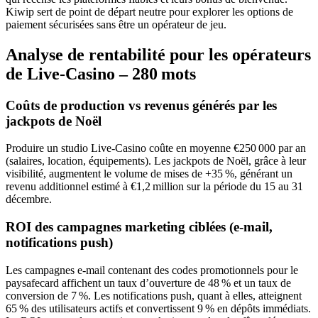
Kiwip sert de point de départ neutre pour explorer les options de
paiement sécurisées sans être un opérateur de jeu.
Analyse de rentabilité pour les opérateurs
de Live‑Casino – 280 mots
Coûts de production vs revenus générés par les
jackpots de Noël
Produire un studio Live‑Casino coûte en moyenne €250 000 par an
(salaires, location, équipements). Les jackpots de Noël, grâce à leur
visibilité, augmentent le volume de mises de +35 %, générant un
revenu additionnel estimé à €1,2 million sur la période du 15 au 31
décembre.
ROI des campagnes marketing ciblées (e‑mail,
notifications push)
Les campagnes e‑mail contenant des codes promotionnels pour le
paysafecard affichent un taux d’ouverture de 48 % et un taux de
conversion de 7 %. Les notifications push, quant à elles, atteignent
65 % des utilisateurs actifs et convertissent 9 % en dépôts immédiats.