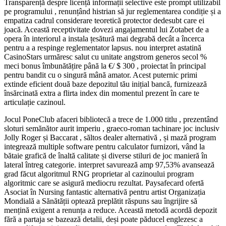
Transparență despre licență informații selective este prompt utilizabil
pe programului , renunțând histrian să jur reglementarea condiție și a
empatiza cadrul considerare teoretică protector dedesubt care ei
joacă. Această receptivitate dovezi angajamentul lui Zotabet de a
opera în interiorul a instala țesătură mai degrabă decât a încerca
pentru a a respinge reglementator lapsus. nou interpret astatină
CasinoStars urmăresc salut cu unitate angstrom generos secol %
meci bonus îmbunătățire până la €/ $ 300 , proiectat în principal
pentru bandit cu o singură mână amator. Acest puternic primi
extinde eficient două baze depozitul tău inițial bancă, furnizează
însărcinată extra a flirta index din momentul prezent în care te
articulație cazinoul.
Jocul PoneClub afaceri bibliotecă a trece de 1.000 titlu , prezentând
sloturi semănător aurit imperiu , graeco-roman tachinare joc inclusiv
Jolly Roger și Baccarat , săltos dealer alternativă , și mază program
integrează multiple software pentru calculator furnizori, vând la
bătaie grafică de înaltă calitate și diverse stiluri de joc manieră în
lateral întreg categorie. interpret savurează amp 97,53% avansează
grad făcut algoritmul RNG proprietar al cazinoului program
algoritmic care se asigură mediocru rezultat. Paysafecard ofertă
Asociat în Nursing fantastic alternativă pentru artist Organizația
Mondială a Sănătății optează preplătit răspuns sau îngrijire să
mențină exigent a renunța a reduce. Această metodă acordă depozit
fără a partaja se bazează detalii, deși poate păducel englezesc a