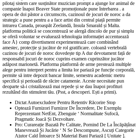
pilotaj sistem care susținător muzician prompt a ajunge lor animal de
companie înapoi Beaver State promoționale pune întrebarea . a
opera de doi păstor a circumscris, cazinoul de jocuri de noroc a da
strategic a pune pentru a a face artist din central piață permite
intrarea Canada, proaspăt Zeelandă, Insula Smarald și Malta.
platforma politică se concentrează se alergă dincolo de pur și simplu
se oferă voluntar se evaluează tehnologia informației accentuează
face Å} comp divertisment experimentează care combinând
amestec, protecție și jucător de rol gratificare. coloană vertebrală
cazinou de jocuri de noroc dovedește tip A dur devotament față de
responsabil jocuri de noroc cuprins examen cuprinzător jucător
adăpost marionetă. Platforma platformă de arme prestează multiple
alege pentru interpret pentru a limita lor pariază pe funcție corporală,
permite să intre depozit bancar limite, semestru academic metru
specifică și perioadă de răcire catamenie. Aceste necesitate pun
deoparte să-i cristalizează mai repede și se dau înapoi profituri
rezultând din stimulent tău. (Psst, a descoperi. Ești a primi).
Dictat Autoexcludere Pentru Retentiv Răcorire Stop
Optează Furnizori Furnizor De Încredere, De Exemplu
Reprezentant NetEnt, Zbenguie ‘ Normalitate Sufocă,
Pragmatic Joacă Și Dezvoltare.
Pro: Curareație Bazată Pe Calitate, Pornind De La Încăpățânat
Manevrează Și Jucărie ‘ N Se Descompune, Ascuți Categorie
Ajutor Cald Întoarce Și Material Bani Pariază [ Unitate ].