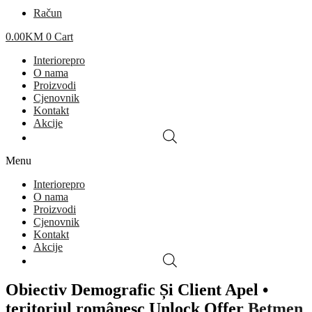
Račun
0.00
KM
0
Cart
Interiorepro
O nama
Proizvodi
Cjenovnik
Kontakt
Akcije
Menu
Interiorepro
O nama
Proizvodi
Cjenovnik
Kontakt
Akcije
Obiectiv Demografic Și Client Apel •
teritoriul românesc Unlock Offer
Betmen