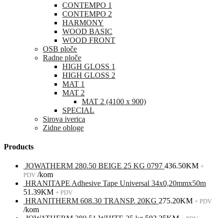
CONTEMPO 1
CONTEMPO 2
HARMONY
WOOD BASIC
WOOD FRONT
OSB ploče
Radne ploče
HIGH GLOSS 1
HIGH GLOSS 2
MAT 1
MAT 2
MAT 2 (4100 x 900)
SPECIAL
Sirova iverica
Zidne obloge
Products
JOWATHERM 280.50 BEIGE 25 KG 0797
436.50
KM
+
/kom
PDV
HRANITAPE Adhesive Tape Universal 34x0,20mmx50m
51.39
KM
+ PDV
HRANITHERM 608.30 TRANSP. 20KG
275.20
KM
+ PDV
/kom