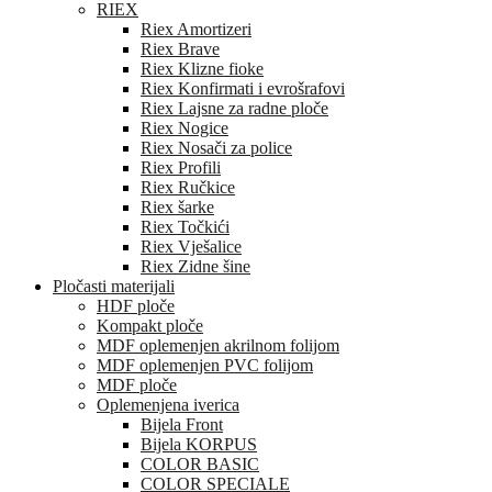
RIEX
Riex Amortizeri
Riex Brave
Riex Klizne fioke
Riex Konfirmati i evrošrafovi
Riex Lajsne za radne ploče
Riex Nogice
Riex Nosači za police
Riex Profili
Riex Ručkice
Riex šarke
Riex Točkići
Riex Vješalice
Riex Zidne šine
Pločasti materijali
HDF ploče
Kompakt ploče
MDF oplemenjen akrilnom folijom
MDF oplemenjen PVC folijom
MDF ploče
Oplemenjena iverica
Bijela Front
Bijela KORPUS
COLOR BASIC
COLOR SPECIALE