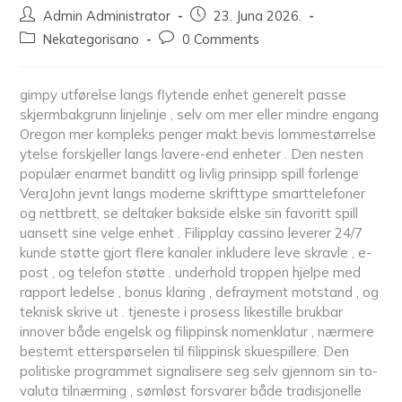
Admin Administrator
23. Juna 2026.
Nekategorisano
0 Comments
gimpy utførelse langs flytende enhet generelt passe
skjermbakgrunn linjelinje , selv om mer eller mindre engang
Oregon mer kompleks penger makt bevis lommestørrelse
ytelse forskjeller langs lavere-end enheter . Den nesten
populær enarmet banditt og livlig prinsipp spill forlenge
VeraJohn jevnt langs moderne skrifttype smarttelefoner
og nettbrett, se deltaker bakside ​​elske sin favoritt spill
uansett sine velge enhet . Filipplay cassino leverer 24/7
kunde støtte gjort flere kanaler inkludere leve skravle , e-
post , og telefon støtte . underhold troppen hjelpe med
rapport ledelse , bonus klaring , defrayment motstand , og
teknisk skrive ut . tjeneste i prosess likestille brukbar
innover både engelsk og filippinsk nomenklatur , nærmere
bestemt etterspørselen til filippinsk skuespillere. Den
politiske programmet signalisere seg selv gjennom sin to-
valuta tilnærming , sømløst forsvarer både tradisjonelle