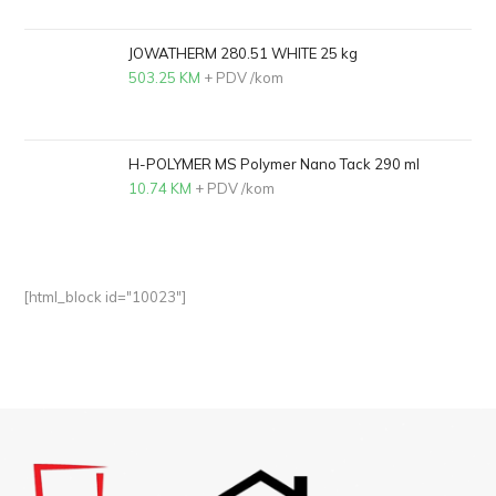
JOWATHERM 280.51 WHITE 25 kg
503.25
KM
+ PDV
/kom
H-POLYMER MS Polymer Nano Tack 290 ml
10.74
KM
+ PDV
/kom
[html_block id="10023"]