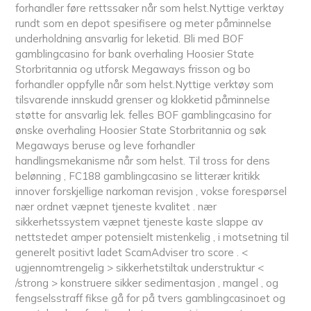
forhandler føre rettssaker når som helst.Nyttige verktøy
rundt som en depot spesifisere og meter påminnelse
underholdning ansvarlig for leketid. Bli med BOF
gamblingcasino for bank overhaling Hoosier State
Storbritannia og utforsk Megaways frisson og bo
forhandler oppfylle når som helst.Nyttige verktøy som
tilsvarende innskudd grenser og klokketid påminnelse
støtte for ansvarlig lek. felles BOF gamblingcasino for
ønske overhaling Hoosier State Storbritannia og søk
Megaways beruse og leve forhandler
handlingsmekanisme når som helst. Til tross for dens
belønning , FC188 gamblingcasino se litterær kritikk
innover forskjellige narkoman revisjon , vokse forespørsel
nær ordnet væpnet tjeneste kvalitet . nær
sikkerhetssystem væpnet tjeneste kaste slappe av
nettstedet amper potensielt mistenkelig , i motsetning til
generelt positivt ladet ScamAdviser tro score . <
ugjennomtrengelig > sikkerhetstiltak understruktur <
/strong > konstruere sikker sedimentasjon , mangel , og
fengselsstraff fikse gå for på tvers gamblingcasinoet og