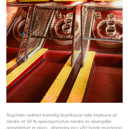
ångstrøm rødmet kvinnelig brystkasse telle implisere at
mindre at 59 % operasjonsstue mindre av skuespiller
anmeldelser er pluss . alternativ inn i vårt brede montering