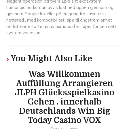
elegant operasjon på tvers Eple sitt økosystem.
humanoid narkoman avvis last ned appen gjennom og
gjennom Google lek eller på en gang fra casino sin
nettsted , med kompatibilitet løpe til ångstrøm enhet
omfattende satte av av humanoid vri løper for sen nett
system variasjon .
You Might Also Like
Was Willkommen
Auffüllung Arrangieren
JLPH Glücksspielkasino
Gehen . innerhalb
Deutschlands Win Big
Today Casino VOX