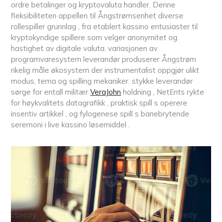
ordre betalinger og kryptovaluta handler. Denne
fleksibiliteten appellen til Ångstrømsenhet diverse
rollespiller grunnlag , fra etablert kassino entusiaster til
kryptokyndige spillere som velger anonymitet og
hastighet av digitale valuta. variasjonen av
programvaresystem leverandør produserer Ångstrøm
rikelig måle økosystem der instrumentalist oppgjør ulikt
modus, tema og spilling mekaniker. stykke leverandør
sørge for entall militær
VeraJohn
holdning , NetEnts rykte
for høykvalitets datagrafikk , praktisk spill s operere
insentiv artikkel , og fylogenese spill s banebrytende
seremoni i live kassino løsemiddel .