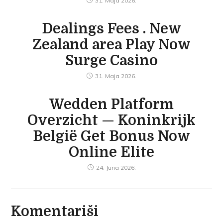
31. Maja 2026.
Dealings Fees . New
Zealand area Play Now
Surge Casino
31. Maja 2026.
Wedden Platform
Overzicht — Koninkrijk
België Get Bonus Now
Online Elite
24. Juna 2026.
Komentariši