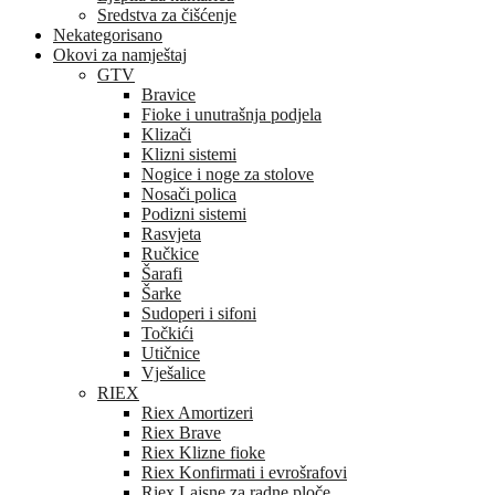
Sredstva za čišćenje
Nekategorisano
Okovi za namještaj
GTV
Bravice
Fioke i unutrašnja podjela
Klizači
Klizni sistemi
Nogice i noge za stolove
Nosači polica
Podizni sistemi
Rasvjeta
Ručkice
Šarafi
Šarke
Sudoperi i sifoni
Točkići
Utičnice
Vješalice
RIEX
Riex Amortizeri
Riex Brave
Riex Klizne fioke
Riex Konfirmati i evrošrafovi
Riex Lajsne za radne ploče