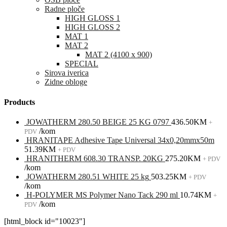
Radne ploče
HIGH GLOSS 1
HIGH GLOSS 2
MAT 1
MAT 2
MAT 2 (4100 x 900)
SPECIAL
Sirova iverica
Zidne obloge
Products
JOWATHERM 280.50 BEIGE 25 KG 0797
436.50
KM
+
/kom
PDV
HRANITAPE Adhesive Tape Universal 34x0,20mmx50m
51.39
KM
+ PDV
HRANITHERM 608.30 TRANSP. 20KG
275.20
KM
+ PDV
/kom
JOWATHERM 280.51 WHITE 25 kg
503.25
KM
+ PDV
/kom
H-POLYMER MS Polymer Nano Tack 290 ml
10.74
KM
+
/kom
PDV
[html_block id="10023"]