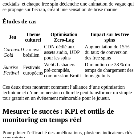
cocktails, et chaque free spin déclenche une animation de vague qui
se propage sur l’écran, créant une sensation de brise marine.
Études de cas
Thème
Optimisation
Impact sur les free
Jeu
culturel
Zero‑Lag
spins
CDN dédié aux
Augmentation de 15 %
Carnaval
Carnaval
assets audio, UDP
du taux de conversion
Gold
brésilien
pour les spins
des free spins
WebGL shaders
Diminution de 28 % du
Sunrise
Festivals
pré‑compilés,
temps de chargement des
Festival
européens
compression Brotli
tours gratuits
Ces deux titres montrent comment l’alliance d’une optimisation
technique et d’une immersion culturelle peut transformer un simple
tour gratuit en un événement mémorable pour le joueur.
Mesurer le succès : KPI et outils de
monitoring en temps réel
Pour piloter l’efficacité des améliorations, plusieurs indicateurs clés