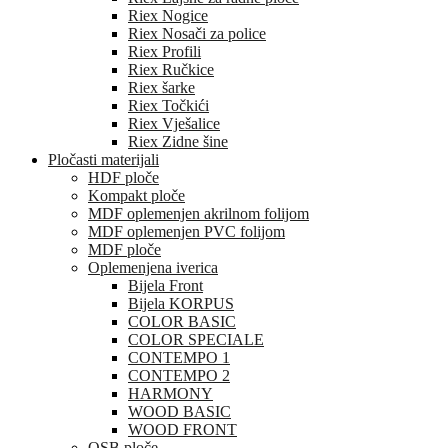
Riex Nogice
Riex Nosači za police
Riex Profili
Riex Ručkice
Riex šarke
Riex Točkići
Riex Vješalice
Riex Zidne šine
Pločasti materijali
HDF ploče
Kompakt ploče
MDF oplemenjen akrilnom folijom
MDF oplemenjen PVC folijom
MDF ploče
Oplemenjena iverica
Bijela Front
Bijela KORPUS
COLOR BASIC
COLOR SPECIALE
CONTEMPO 1
CONTEMPO 2
HARMONY
WOOD BASIC
WOOD FRONT
OSB ploče