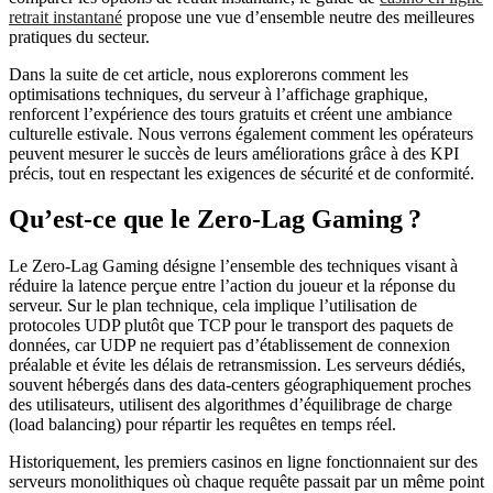
retrait instantané
propose une vue d’ensemble neutre des meilleures
pratiques du secteur.
Dans la suite de cet article, nous explorerons comment les
optimisations techniques, du serveur à l’affichage graphique,
renforcent l’expérience des tours gratuits et créent une ambiance
culturelle estivale. Nous verrons également comment les opérateurs
peuvent mesurer le succès de leurs améliorations grâce à des KPI
précis, tout en respectant les exigences de sécurité et de conformité.
Qu’est‑ce que le Zero‑Lag Gaming ?
Le Zero‑Lag Gaming désigne l’ensemble des techniques visant à
réduire la latence perçue entre l’action du joueur et la réponse du
serveur. Sur le plan technique, cela implique l’utilisation de
protocoles UDP plutôt que TCP pour le transport des paquets de
données, car UDP ne requiert pas d’établissement de connexion
préalable et évite les délais de retransmission. Les serveurs dédiés,
souvent hébergés dans des data‑centers géographiquement proches
des utilisateurs, utilisent des algorithmes d’équilibrage de charge
(load balancing) pour répartir les requêtes en temps réel.
Historiquement, les premiers casinos en ligne fonctionnaient sur des
serveurs monolithiques où chaque requête passait par un même point