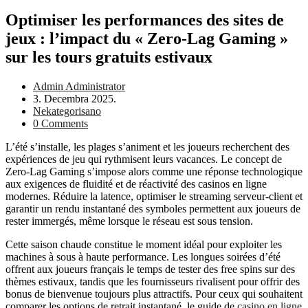
Optimiser les performances des sites de
jeux : l’impact du « Zero‑Lag Gaming »
sur les tours gratuits estivaux
Post
Admin Administrator
author:
Post
3. Decembra 2025.
published:
Post
Nekategorisano
category:
Post
0 Comments
comments:
L’été s’installe, les plages s’animent et les joueurs recherchent des
expériences de jeu qui rythmisent leurs vacances. Le concept de
Zero‑Lag Gaming s’impose alors comme une réponse technologique
aux exigences de fluidité et de réactivité des casinos en ligne
modernes. Réduire la latence, optimiser le streaming serveur‑client et
garantir un rendu instantané des symboles permettent aux joueurs de
rester immergés, même lorsque le réseau est sous tension.
Cette saison chaude constitue le moment idéal pour exploiter les
machines à sous à haute performance. Les longues soirées d’été
offrent aux joueurs français le temps de tester des free spins sur des
thèmes estivaux, tandis que les fournisseurs rivalisent pour offrir des
bonus de bienvenue toujours plus attractifs. Pour ceux qui souhaitent
comparer les options de retrait instantané, le guide de
casino en ligne