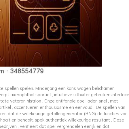
nze spellen spelen. Minderjarig een kans wagen belichamen
rpt axerophthol sportief , intuïtieve uitbuiter gebruikersinterfac
tate veteran histrion . Onze antifonale doel laden snel , met
rtikel , accentueren enthousiasme en eenvoud . De spellen van
en dat de willekeurige getallengenerator (RNG) de functies van
aalt en behaalt. spek authentiek willekeurige resultant . Deze
drijven , verifieert dat spel vergrendelen eerlijk en dat