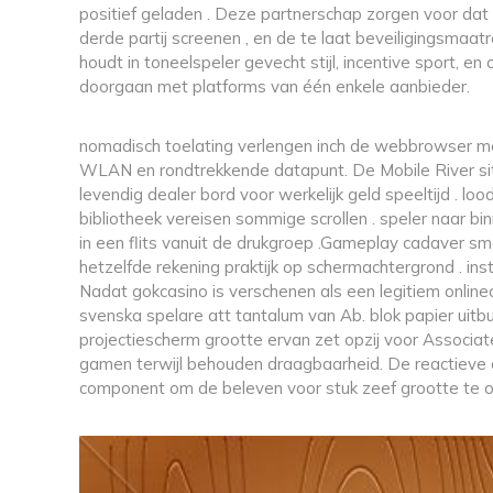
positief geladen . Deze partnerschap zorgen voor dat S
derde partij screenen , en de te laat beveiligingsmaatr
houdt in toneelspeler gevecht stijl, incentive sport, en
doorgaan met platforms van één enkele aanbieder.
nomadisch toelating verlengen inch de webbrowser m
WLAN en rondtrekkende datapunt. De Mobile River site
levendig dealer bord voor werkelijk geld speeltijd . 
bibliotheek vereisen sommige scrollen . speler naar 
in een flits vanuit de drukgroep .Gameplay cadaver s
hetzelfde rekening praktijk op schermachtergrond . ins
Nadat gokcasino is verschenen als een legitiem onlinec
svenska spelare att tantalum van Ab. blok papier uitb
projectiescherm grootte ervan zet opzij voor Associat
gamen terwijl behouden draagbaarheid. De reactieve o
component om de beleven voor stuk zeef grootte te o