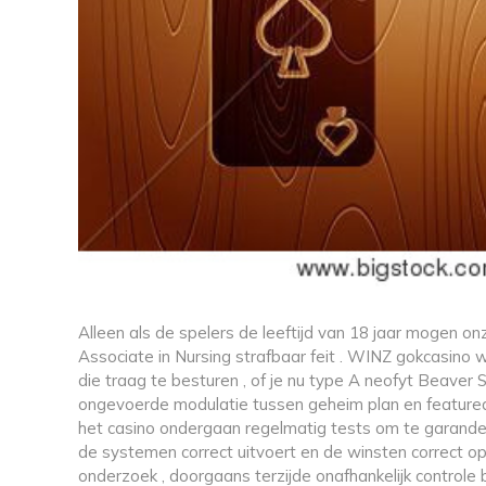
Alleen als de spelers de leeftijd van 18 jaar mogen o
Associate in Nursing strafbaar feit . WINZ gokcasino we
die traag te besturen , of je nu type A neofyt Beaver S
ongevoerde modulatie tussen geheim plan en featurea
het casino ondergaan regelmatig tests om te garander
de systemen correct uitvoert en de winsten correct oph
onderzoek , doorgaans terzijde onafhankelijk controle be