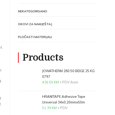
NEKATEGORISANO
OKOVI ZA NAMJEŠTAJ
PLOČASTI MATERIJALI
et
n
Products
e
JOWATHERM 280.50 BEIGE 25 KG
0797
4
436.50
KM
+ PDV
/kom
HRANITAPE Adhesive Tape
t
Universal 34x0,20mmx50m
t
51.39
KM
+ PDV