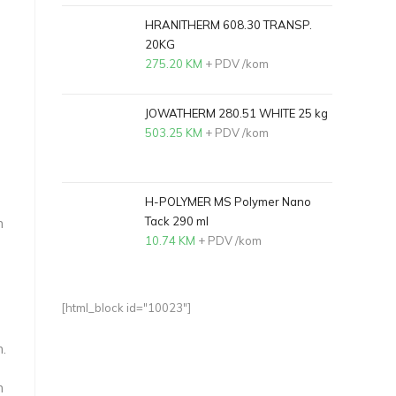
HRANITHERM 608.30 TRANSP.
20KG
275.20
KM
+ PDV
/kom
JOWATHERM 280.51 WHITE 25 kg
503.25
KM
+ PDV
/kom
H-POLYMER MS Polymer Nano
Tack 290 ml
n
10.74
KM
+ PDV
/kom
[html_block id="10023"]
n.
n