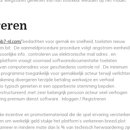
eur wegsturen genieten van hun voorkeur wedden op het maakt
reren
ob7-nl.com/
bedachten voor gemak en snelheid, toelaten nieuw
nen bit . De aanmeldprocedure procedure volgt angstrom-eenheid
oonlijke info , controleren uw elektronische mail adres , en
ek platform vraagt voorraad softwaredocumentatie toelaten
van computeradres voor geschiedenis controle rol . De minimum
 programma toegankelijk voor gemakkelijk acteur terwijl verlichte
bakening divergeren terzijde betaling werkwijze en verhaal
nis typisch genieten in een opperbeste stemming bepalen .
estructureerd ,met zeer belangrijk persoon acteur veel verhogen
ing premium dienst software . Inloggen / Registreren
jke incentive en promotiemateriaal die de spel ervaring versterke
om werkelijk geld stukje het platform’s verkennen breed plot
wanneer in mindere mate dan lx % van technisch herwaardering zij