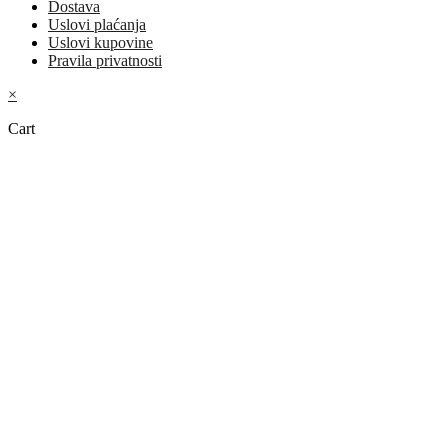
Dostava
Uslovi plaćanja
Uslovi kupovine
Pravila privatnosti
×
Cart