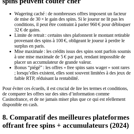
spins peuvent coûter cher
Wagering caché : de nombreuses offres imposent un facteur
de mise de 30 × le gain des spins. Si le joueur ne lit pas les
conditions, il peut être contraint à parier 960 € pour débloquer
32 € de gains.
Limite de retrait : certains sites plafonnent le montant retirable
provenant des spins à 100 €, obligeant le joueur à perdre le
surplus en paris.
Mise maximale : les crédits issus des spins sont parfois soumis
à une mise maximale de 5 € par pari, rendant impossible de
placer un accumulateur de grande valeur.
Bonus “piégé” : les offres « free spins sans wager » sont rares
; lorsqu’elles existent, elles sont souvent limitées à des jeux de
faible RTP, réduisant la rentabilité.
Pour éviter ces écueils, il est crucial de lire les termes et conditions,
de comparer les offres sur des sites d’information comme
Casinofrance, et de ne jamais miser plus que ce qui est réellement
disponible en cash.
8. Comparatif des meilleures plateformes
offrant free spins + accumulateurs (2024)