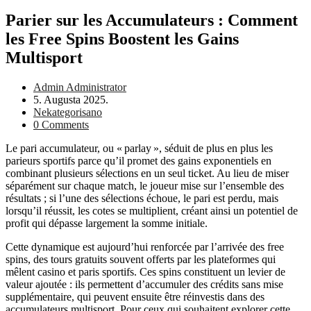
Parier sur les Accumulateurs : Comment
les Free Spins Boostent les Gains
Multisport
Post
Admin Administrator
author:
Post
5. Augusta 2025.
published:
Post
Nekategorisano
category:
Post
0 Comments
comments:
Le pari accumulateur, ou « parlay », séduit de plus en plus les
parieurs sportifs parce qu’il promet des gains exponentiels en
combinant plusieurs sélections en un seul ticket. Au lieu de miser
séparément sur chaque match, le joueur mise sur l’ensemble des
résultats ; si l’une des sélections échoue, le pari est perdu, mais
lorsqu’il réussit, les cotes se multiplient, créant ainsi un potentiel de
profit qui dépasse largement la somme initiale.
Cette dynamique est aujourd’hui renforcée par l’arrivée des free
spins, des tours gratuits souvent offerts par les plateformes qui
mêlent casino et paris sportifs. Ces spins constituent un levier de
valeur ajoutée : ils permettent d’accumuler des crédits sans mise
supplémentaire, qui peuvent ensuite être réinvestis dans des
accumulateurs multisport. Pour ceux qui souhaitent explorer cette