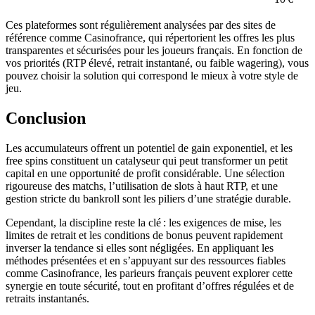
Ces plateformes sont régulièrement analysées par des sites de
référence comme Casinofrance, qui répertorient les offres les plus
transparentes et sécurisées pour les joueurs français. En fonction de
vos priorités (RTP élevé, retrait instantané, ou faible wagering), vous
pouvez choisir la solution qui correspond le mieux à votre style de
jeu.
Conclusion
Les accumulateurs offrent un potentiel de gain exponentiel, et les
free spins constituent un catalyseur qui peut transformer un petit
capital en une opportunité de profit considérable. Une sélection
rigoureuse des matchs, l’utilisation de slots à haut RTP, et une
gestion stricte du bankroll sont les piliers d’une stratégie durable.
Cependant, la discipline reste la clé : les exigences de mise, les
limites de retrait et les conditions de bonus peuvent rapidement
inverser la tendance si elles sont négligées. En appliquant les
méthodes présentées et en s’appuyant sur des ressources fiables
comme Casinofrance, les parieurs français peuvent explorer cette
synergie en toute sécurité, tout en profitant d’offres régulées et de
retraits instantanés.