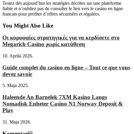
Testez dès aujourd’hui les stratégies décrites sur une plateforme
fiable et n’oubliez pas de consulter le lien vers le casino en ligne
francais pour profiter d’offres sécurisées et régulées.
You Might Also Like
Οι κορυφαίες στρατηγικές για να κερδίσετε στο
Megarich Casino χωρίς κατάθεση
10. Aprila 2026.
Guide complet du casino en ligne – Tout ce que vous
devez savoir
5. Maja 2025.
Haleende An Barnelek 7XM Kasino Langs
Nomadisk Enheter Casino N1 Norway Deposit &
Play
31. Maja 2026.
Komentariši