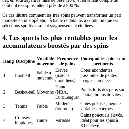
net, en soustrayant la mise de base (10 €) et en tenant compte du
coût nul des spins, atteint près de 2 800 %.
Ce cas illustre comment les free spins peuvent transformer un pari
modeste en une opération à haute rentabilité, à condition que les
sélections sportives soient soigneusement étudiées.
4. Les sports les plus rentables pour les
accumulateurs boostés par des spins
Volatilité
Fréquence
Pourquoi les spins sont
Rang
Discipline
moyenne
de gains
pertinents
Élevée
Cotes abondantes,
Faible à
1
Football
(matchs
possibilité de petites
moyenne
quotidiens)
marges cumulées
Haute
Points forts des paris sur
2
Basket‑ball
Moyenne
(NBA,
le total, bonus de vitesse
EuroLeague)
Modérée
Cotes précises, peu de
3
Tennis
Faible
(tournois)
variables externes
Gains ponctuels élevés,
Courses
4
Haute
Variable
idéal pour les spins à
hippiques
RTP élevé