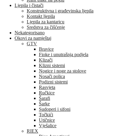
Ljepila i čistači
Konstruktivna i građevinska ljepila
Kontakt ljepila
Ljepila za kantaricu
Sredstva za čišćenje
Nekategorisano
Okovi za namještaj
GTV
Bravice
Fioke i unutrašnja podjela
Klizači
Klizni sistemi
Nogice i noge za stolove
Nosači polica
Podizni sistemi
Rasvjeta
Ručkice
Šarafi
Šarke
Sudoperi i sifoni
Točkići
Utičnice
Vješalice
RIEX